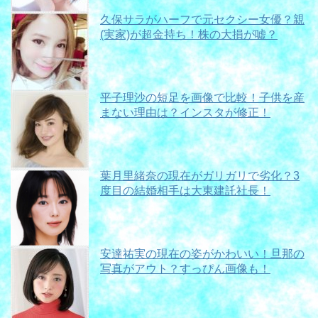
久保サラがハーフで元セクシー女優？親
(実家)が超金持ち！株の大損が嘘？
平子理沙の短足を画像で比較！子供を産
まない理由は？インスタが修正！
葉月里緒奈の現在がガリガリで劣化？3
度目の結婚相手は大東建託社長！
安達祐実の現在の姿がかわいい！旦那の
写真がアウト？すっぴん画像も！