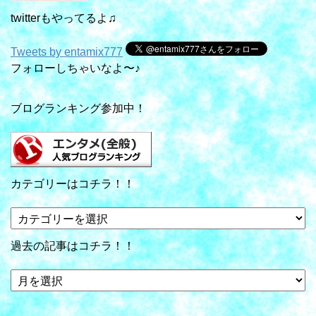
twitterもやってるよ♫
Tweets by entamix777
フォローしちゃいなよ〜♪
ブログランキング参加中！
カテゴリーはコチラ！！
カ
テ
ゴ
過去の記事はコチラ！！
リ
ー
過
は
去
コ
の