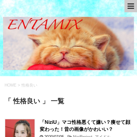
HOME
>
性格良い
「 性格良い 」 一覧
「NiziU」マコ性格悪くて嫌い？痩せて顔
変わった！昔の画像がかわいい？
2020/07/05
-
NiziProject
,
アイドル