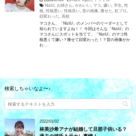
NiziU
,
お姉さん
,
かわいい
,
マコ
,
嫌い
,
学生
,
性
格
,
性格悪い
,
性格良い
,
昔の画像
,
痩せた
,
虹プロ
,
顔変わった
,
高校
マコさん、「NiziU」のメンバーのリーダーとして
知られていますよね！！ 今回はそんな「NiziU」の
マコさんにスポットを当てて、「NiziU」のマコ性
格悪くて嫌い？痩せて顔変わった！？昔の画像がか
わ …
検索しちゃいなよ〜♪
2022/01/02
林美沙希アナが結婚して旦那子供いる？