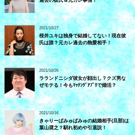
過去の彼氏＆元カレ事情！
2021/10/27
桜井ユキは独身で結婚してない！現在彼
氏は誰？元カレ過去の熱愛相手！
2021/10/26
ラランドニシダ彼女が顔出し？クズ男な
ぜモテる！今もﾏｯﾁﾝｸﾞｱﾌﾟﾘで婚活？
2021/10/16
きゃりーぱみゅぱみゅの結婚相手(旦那)は
葉山奨之？馴れ初めや引退説！