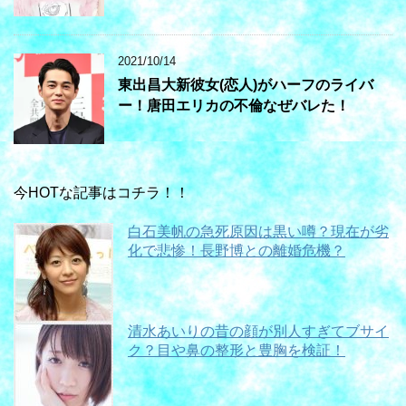
2021/10/14
東出昌大新彼女(恋人)がハーフのライバ
ー！唐田エリカの不倫なぜバレた！
今HOTな記事はコチラ！！
白石美帆の急死原因は黒い噂？現在が劣
化で悲惨！長野博との離婚危機？
清水あいりの昔の顔が別人すぎてブサイ
ク？目や鼻の整形と豊胸を検証！