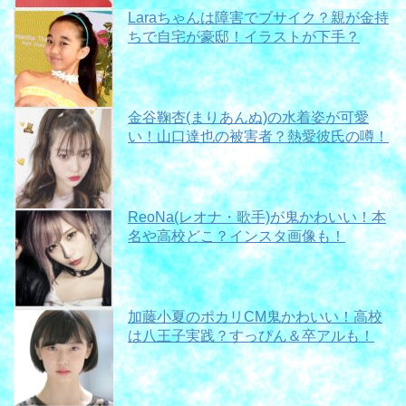
Laraちゃんは障害でブサイク？親が金持
ちで自宅が豪邸！イラストが下手？
金谷鞠杏(まりあんぬ)の水着姿が可愛
い！山口達也の被害者？熱愛彼氏の噂！
ReoNa(レオナ・歌手)が鬼かわいい！本
名や高校どこ？インスタ画像も！
加藤小夏のポカリCM鬼かわいい！高校
は八王子実践？すっぴん＆卒アルも！