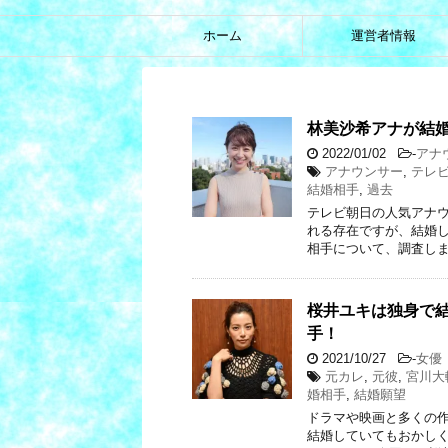
ホーム
運営者情報
林美沙希アナが結
2022/01/02
-
アナ
アナウンサー
,
テレ
結婚相手
,
過去
テレビ朝日の人気アナウ
れる存在ですが、結婚し
相手について、調査しま
桜井ユキは独身で
手！
2021/10/27
-
女優
元カレ
,
元彼
,
宮川大
婚相手
,
結婚願望
ドラマや映画と多くの作
結婚していてもおかし