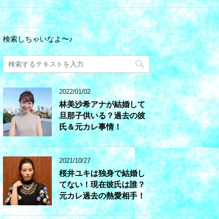
検索しちゃいなよ〜♪
2022/01/02
林美沙希アナが結婚して
旦那子供いる？過去の彼
氏＆元カレ事情！
2021/10/27
桜井ユキは独身で結婚し
てない！現在彼氏は誰？
元カレ過去の熱愛相手！