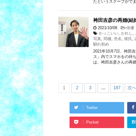
たというスクープがでま
袴田吉彦の再婚(結
2021/10/08
-
俳優
かっこいい
,
かれし
,
写真
,
同棲
,
売名
,
彼氏
,
馴れ初め
2021年10月7日、
ス」内でスマホをの待ち
は、袴田吉彦さんの再婚
1
2
3
…
187
次へ
Twitter
B
Pocket