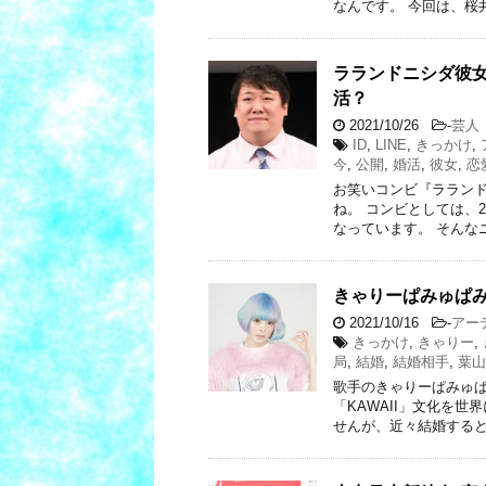
なんです。 今回は、桜
ラランドニシダ彼女が
活？
2021/10/26
-
芸人
ID
,
LINE
,
きっかけ
,
今
,
公開
,
婚活
,
彼女
,
恋
お笑いコンビ『ララン
ね。 コンビとしては、
なっています。 そんな
きゃりーぱみゅぱみ
2021/10/16
-
アー
きっかけ
,
きゃりー
,
局
,
結婚
,
結婚相手
,
葉山
歌手のきゃりーぱみゅ
「KAWAII」文化を
せんが、近々結婚すると