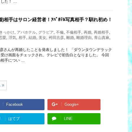
した！ …
婚)相手はサロン経営者！ｱﾊﾟﾎﾃﾙ写真相手？馴れ初め！
きっかけ
,
アパホテル
,
グラビア
,
不倫
,
不倫相手
,
再婚
,
再婚相手
,
恋愛
,
浮気
,
相手
,
結婚
,
美女
,
袴田吉彦
,
離婚
,
離婚理由
,
青山真麻
,
袴田吉彦さんが再婚したことを発表しました！ 「ダウンタウンデラック
受け画面をチェックされ、テレビで初告白となりました。 今回
相手につい …
 »
Facebook
Google+
!
はてブ
LINE