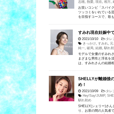
志穂
,
熱愛
,
現在
,
相方
,
お笑いコンビ「スパイ
ツッコミをいれている芸
を目指すコースで、歌も
すみれ現在妊娠中
2021/10/10
-
タレ
きっかけ
,
すみれ
,
元
純一
,
破局
,
結婚
,
馴れ初
モデルで女優のすみれさ
まざまな男性と浮名を流
は、すみれさんの結婚相
SHELLYが離婚後
め！
2021/10/09
-
タレ
Hey!Say!JUMP
,
SHE
馴れ初め
SHELLY(シェリー
り、お茶の間の人気者で