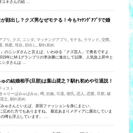
井ユキさんの結 …
顔出し？クズ男なぜモテる！今もﾏｯﾁﾝｸﾞｱﾌﾟﾘで婚
アプリ
,
クズ
,
ニシダ
,
マッチングアプリ
,
モテる
,
ラランド
,
交際
,
愛
,
熱愛
,
現在
,
顔出し
,
馴れ初め
ド』のニシダさんと言えば、いわゆる「クズ芸人」で勇名ですよ
2019年にM-1グランプリの準決勝に進出して以降、人気急上昇中と
ニシダさんは …
ゅの結婚相手(旦那)は葉山奨之？馴れ初めや引退説！
ティスト
きゃりーぱみゅぱみゅ
,
噂
,
妊娠
,
引退
,
彼氏
,
恋人
,
恋愛
,
旦那
,
破
奨之
,
馴れ初め
ぱみゅさんといえば、原宿ファッションを身にまとい、
世界に広めた方でもありますね。 最近あまりメディアに露出していま
の噂も浮上しています。 …