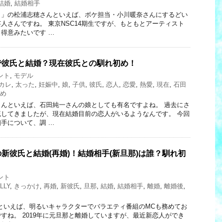
結婚
,
結婚相手
ク」の松浦志穂さんといえば、ボケ担当・小川暖奈さんにするどい
人さんですね。 東京NSC14期生ですが、もともとアーティスト
得意みたいです …
で彼氏と結婚？現在彼氏との馴れ初め！
ント
,
モデル
カレ
,
太った
,
妊娠中
,
娘
,
子供
,
彼氏
,
恋人
,
恋愛
,
熱愛
,
現在
,
石田
め
んといえば、石田純一さんの娘としても有名ですよね。 過去にさ
してきましたが、現在結婚目前の恋人がいるようなんです。 今回
手について、調 …
の新彼氏と結婚(再婚)！結婚相手(新旦那)は誰？馴れ初
ント
LLY
,
きっかけ
,
再婚
,
新彼氏
,
旦那
,
結婚
,
結婚相手
,
離婚
,
離婚後
,
)さんといえば、明るいキャラクターでバラエティ番組のMCも務めてお
すね。 2019年に元旦那と離婚していますが、最近新恋人ができ