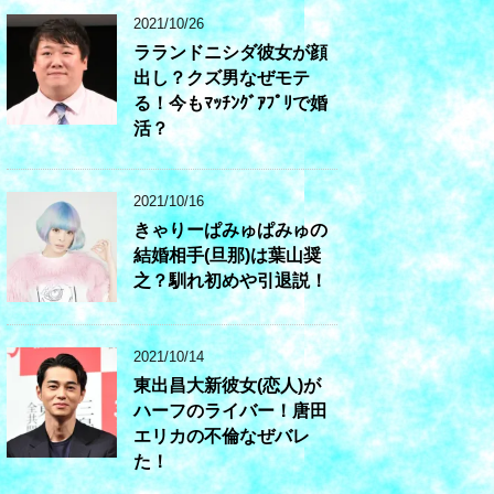
2021/10/26
ラランドニシダ彼女が顔
出し？クズ男なぜモテ
る！今もﾏｯﾁﾝｸﾞｱﾌﾟﾘで婚
活？
2021/10/16
きゃりーぱみゅぱみゅの
結婚相手(旦那)は葉山奨
之？馴れ初めや引退説！
2021/10/14
東出昌大新彼女(恋人)が
ハーフのライバー！唐田
エリカの不倫なぜバレ
た！