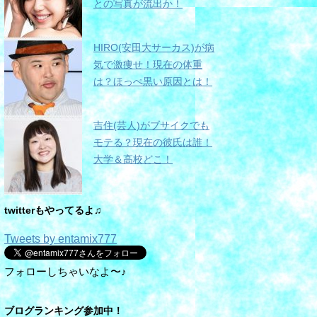
との写真が流出か！
HIRO(安田大サーカス)が病
気で激痩せ！現在の体重
は？ほっぺ黒い原因とは！
吉住(芸人)がブサイクでも
モテる？現在の彼氏は誰！
大学＆高校どこ！
twitterもやってるよ♫
Tweets by entamix777
フォローしちゃいなよ〜♪
ブログランキング参加中！