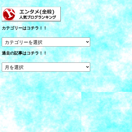
カテゴリーはコチラ！！
カ
テ
ゴ
過去の記事はコチラ！！
リ
ー
過
は
去
コ
の
チ
記
ラ！！
事
は
コ
チ
ラ！！