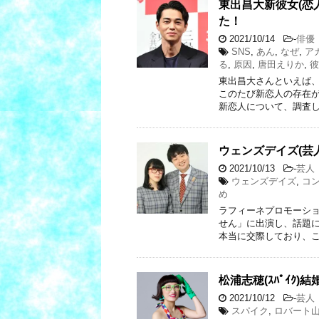
東出昌大新彼女(恋
た！
2021/10/14
-
俳優
SNS
,
あん
,
なぜ
,
ア
る
,
原因
,
唐田えりか
,
彼
東出昌大さんといえば
このたび新恋人の存在が
新恋人について、調査し
ウェンズデイズ(芸
2021/10/13
-
芸人
ウェンズデイズ
,
コ
め
ラフィーネプロモーショ
せん」に出演し、話題に
本当に交際しており、こ
松浦志穂(ｽﾊﾟｲｸ
2021/10/12
-
芸人
スパイク
,
ロバート