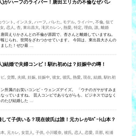
人)がハーフのライバー！唐田エリカの不倫なぜバレ
カウント
,
インスタ
,
ハーフ
,
バレた
,
モデル
,
ライバー
,
不倫
,
似て
女
,
恋人
,
杏
,
東出昌大
,
滝沢カレン
,
熱愛
,
特定
,
理由
,
誰
,
離婚
、唐田えりかさんとの不倫が原因で、杏さんと離婚していますね。
報じられ、世間をざわつかせています。 今回は、東出昌大さんの
ました！ぜひ最 …
人)結婚で夫婦コンビ！馴れ初めは？妊娠中の噂！
ンビ
,
交際
,
夫婦
,
妊娠
,
妊娠中
,
彼女
,
彼氏
,
熱愛
,
現在
,
結婚
,
馴れ初
ン所属のお笑いコンビ・ウェンズデイズ。 「ウチのガヤがすみま
なっていますね。 芸人コンビでありながらも、ビジネスではなく
のたび結婚した …
)結婚して子供いる？現在彼氏は誰！元カレがﾛﾊﾞｰﾄ山本？
山本
,
元カレ
,
女芸人
,
子供
,
小川暖奈
,
彼氏
,
恋人
,
恋愛
,
旦那
,
松浦