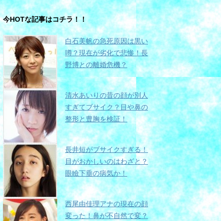
今HOTな記事はコチラ！！
白石美帆の急死原因は黒い
噂？現在が劣化で悲惨！長
野博との離婚危機？
清水あいりの昔の顔が別人
すぎてブサイク？目や鼻の
整形と豊胸を検証！
長井短がブサイクすぎる！
目がおかしいのはわざと？
眼瞼下垂の病気か！
西尾由佳理アナの現在の顔
変った！鼻が不自然で変？