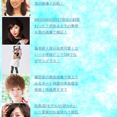
昔の画像と比較！
MEGUMIの2017現在の顔変
わった？劣化＆エラの整形
を昔の画像で検証！
藤本莉々菜が全然可愛くな
い！小学校どこ？CMでな
ぜサングラス！
藤田富の裏垢画像で炎上？
みるきーと熱愛や本命彼女
発覚！性格悪すぎ？
松島花(モデル)が超かわい
い！実家がお金持ち？彼氏