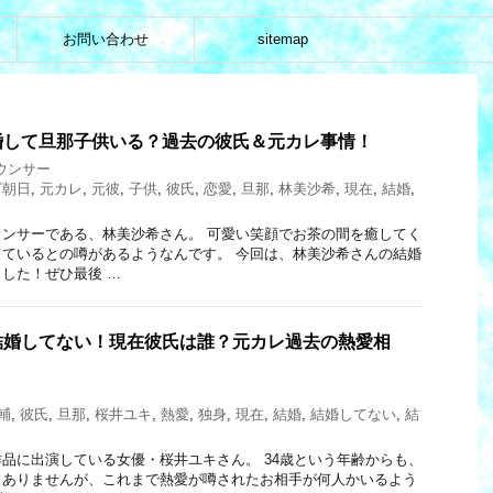
お問い合わせ
sitemap
婚して旦那子供いる？過去の彼氏＆元カレ事情！
ウンサー
ビ朝日
,
元カレ
,
元彼
,
子供
,
彼氏
,
恋愛
,
旦那
,
林美沙希
,
現在
,
結婚
,
ンサーである、林美沙希さん。 可愛い笑顔でお茶の間を癒してく
ているとの噂があるようなんです。 今回は、林美沙希さんの結婚
した！ぜひ最後 …
結婚してない！現在彼氏は誰？元カレ過去の熱愛相
輔
,
彼氏
,
旦那
,
桜井ユキ
,
熱愛
,
独身
,
現在
,
結婚
,
結婚してない
,
結
品に出演している女優・桜井ユキさん。 34歳という年齢からも、
くありませんが、これまで熱愛が噂されたお相手が何人かいるよう