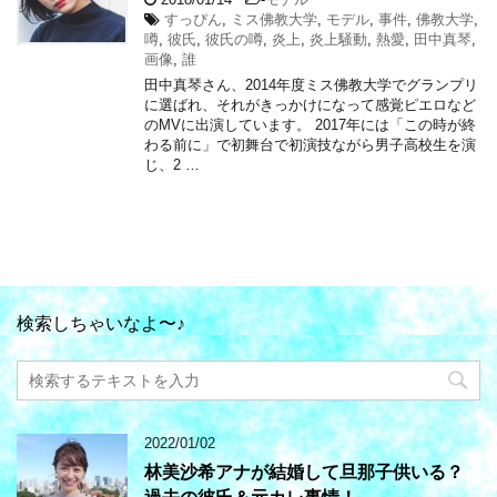
すっぴん
,
ミス佛教大学
,
モデル
,
事件
,
佛教大学
,
噂
,
彼氏
,
彼氏の噂
,
炎上
,
炎上騒動
,
熱愛
,
田中真琴
,
画像
,
誰
田中真琴さん、2014年度ミス佛教大学でグランプリ
に選ばれ、それがきっかけになって感覚ピエロなど
のMVに出演しています。 2017年には「この時が終
わる前に」で初舞台で初演技ながら男子高校生を演
じ、2 …
検索しちゃいなよ〜♪
2022/01/02
林美沙希アナが結婚して旦那子供いる？