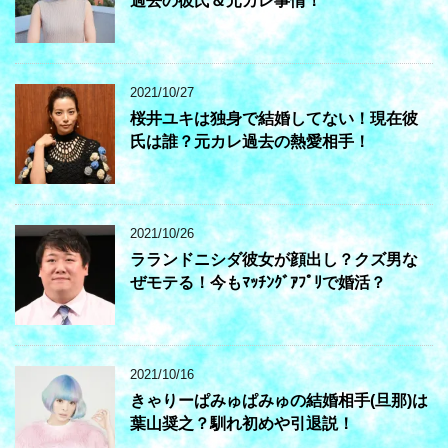
過去の彼氏＆元カレ事情！
2021/10/27
桜井ユキは独身で結婚してない！現在彼
氏は誰？元カレ過去の熱愛相手！
2021/10/26
ラランドニシダ彼女が顔出し？クズ男な
ぜモテる！今もﾏｯﾁﾝｸﾞｱﾌﾟﾘで婚活？
2021/10/16
きゃりーぱみゅぱみゅの結婚相手(旦那)は
葉山奨之？馴れ初めや引退説！