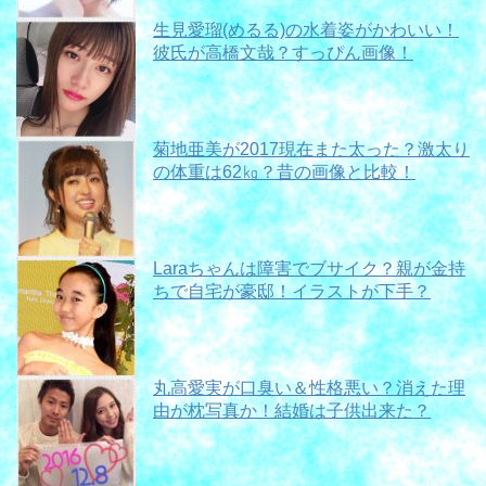
生見愛瑠(めるる)の水着姿がかわいい！
彼氏が高橋文哉？すっぴん画像！
菊地亜美が2017現在また太った？激太り
の体重は62㎏？昔の画像と比較！
Laraちゃんは障害でブサイク？親が金持
ちで自宅が豪邸！イラストが下手？
丸高愛実が口臭い＆性格悪い？消えた理
由が枕写真か！結婚は子供出来た？