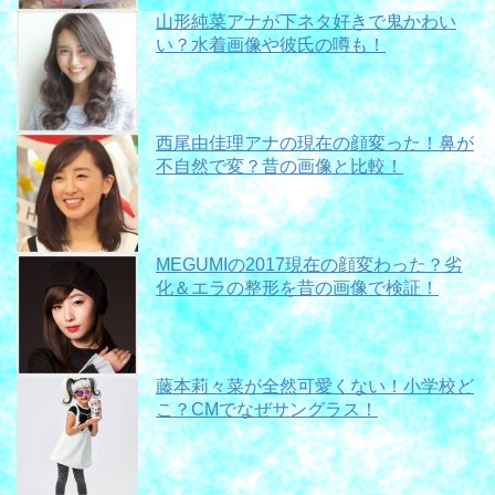
山形純菜アナが下ネタ好きで鬼かわい
い？水着画像や彼氏の噂も！
西尾由佳理アナの現在の顔変った！鼻が
不自然で変？昔の画像と比較！
MEGUMIの2017現在の顔変わった？劣
化＆エラの整形を昔の画像で検証！
藤本莉々菜が全然可愛くない！小学校ど
こ？CMでなぜサングラス！