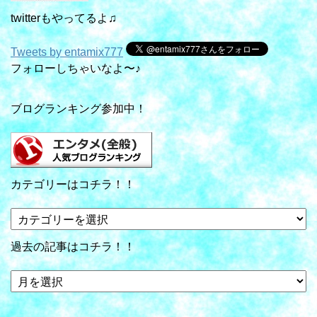
twitterもやってるよ♫
Tweets by entamix777
フォローしちゃいなよ〜♪
ブログランキング参加中！
カテゴリーはコチラ！！
カ
テ
ゴ
過去の記事はコチラ！！
リ
ー
過
は
去
コ
の