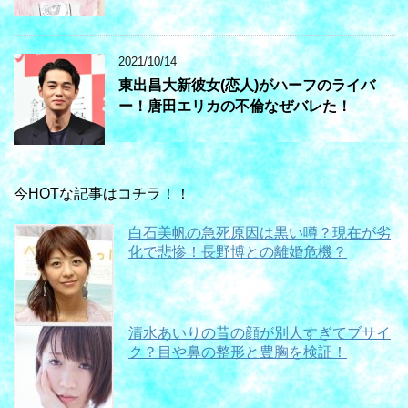
2021/10/14
東出昌大新彼女(恋人)がハーフのライバ
ー！唐田エリカの不倫なぜバレた！
今HOTな記事はコチラ！！
白石美帆の急死原因は黒い噂？現在が劣
化で悲惨！長野博との離婚危機？
清水あいりの昔の顔が別人すぎてブサイ
ク？目や鼻の整形と豊胸を検証！