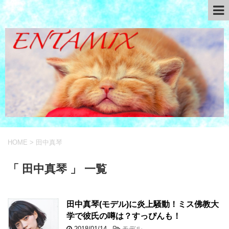
HOME
>
田中真琴
「 田中真琴 」 一覧
田中真琴(モデル)に炎上騒動！ミス佛教大
学で彼氏の噂は？すっぴんも！
2018/01/14
-
モデル