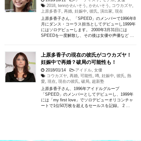
2018
,
tennかわいそう
,
かわいそう
,
コウカズヤ
,
上原多香子
,
再婚
,
妊娠中
,
彼氏
,
演出家
,
現在
上原多香子さん、「SPEED」のメンバーで1996年8
月にダンス・コーラス担当としてデビューし1999年
にはソロデビューします。 2000年3月31日には
SPEEDを一度解散し、その後は女優や声優など …
上原多香子の現在の彼氏がコウカズヤ！
妊娠中で再婚？破局の可能性も！
2018/01/14
-
アイドル
,
女優
コウカズヤ
,
再婚
,
可能性
,
噂
,
妊娠中
,
彼氏
,
熱
愛
,
現在
,
現在の彼氏
,
破局
,
超新塾
上原多香子さん、1996年アイドルグループ
「SPEED」のメンバーとしてデビューし、1999年
には「my first love」でソロデビューオリコンチャ
ートで1位50万枚を超えるセールスを記録。 2 …