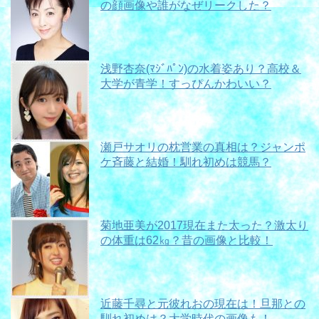
の顔画像や誰がなぜリークした？
浅野杏奈(ﾏｼﾞﾊﾟﾝ)の水着姿あり？高校＆
大学が青学！すっぴんかわいい？
瀬戸サオリの枕営業の真相は？ジャンポ
ケ斉藤と結婚！馴れ初めは競馬？
菊地亜美が2017現在また太った？激太り
の体重は62㎏？昔の画像と比較！
近藤千尋と元彼れおの現在は！旦那との
馴れ初めは？大学時代の画像も！