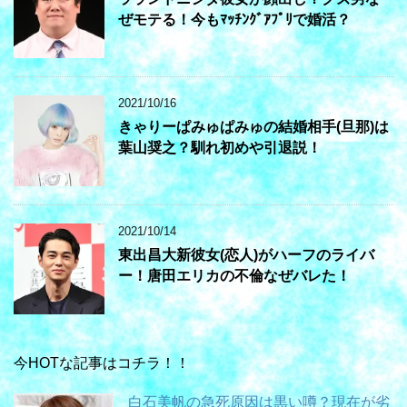
ぜモテる！今もﾏｯﾁﾝｸﾞｱﾌﾟﾘで婚活？
2021/10/16
きゃりーぱみゅぱみゅの結婚相手(旦那)は
葉山奨之？馴れ初めや引退説！
2021/10/14
東出昌大新彼女(恋人)がハーフのライバ
ー！唐田エリカの不倫なぜバレた！
今HOTな記事はコチラ！！
白石美帆の急死原因は黒い噂？現在が劣