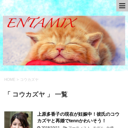
HOME
>
コウカズヤ
「 コウカズヤ 」 一覧
上原多香子の現在が妊娠中！彼氏のコウ
カズヤと再婚でtennかわいそう！
2018/10/11
-
アーティスト
,
モデル
,
女優