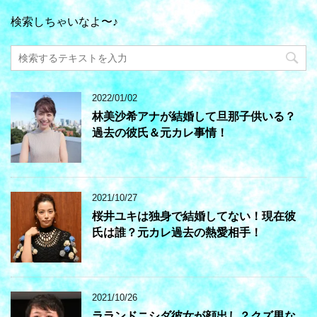
検索しちゃいなよ〜♪
2022/01/02
林美沙希アナが結婚して旦那子供いる？
過去の彼氏＆元カレ事情！
2021/10/27
桜井ユキは独身で結婚してない！現在彼
氏は誰？元カレ過去の熱愛相手！
2021/10/26
ラランドニシダ彼女が顔出し？クズ男な