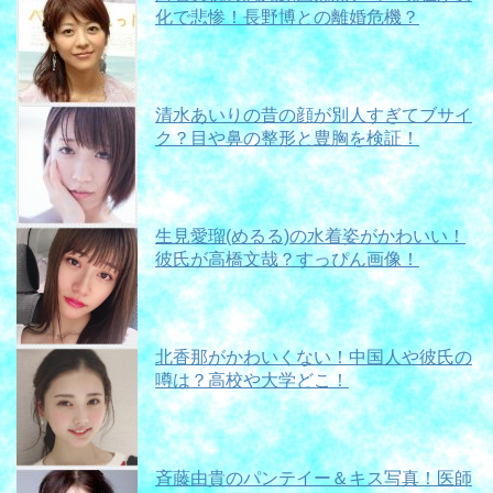
化で悲惨！長野博との離婚危機？
清水あいりの昔の顔が別人すぎてブサイ
ク？目や鼻の整形と豊胸を検証！
生見愛瑠(めるる)の水着姿がかわいい！
彼氏が高橋文哉？すっぴん画像！
北香那がかわいくない！中国人や彼氏の
噂は？高校や大学どこ！
斉藤由貴のパンテイー＆キス写真！医師