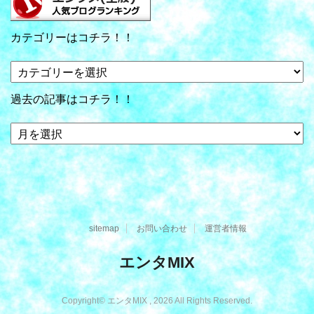
カテゴリーはコチラ！！
カ
テ
ゴ
過去の記事はコチラ！！
リ
ー
過
は
去
コ
の
チ
記
ラ！！
事
は
コ
sitemap
お問い合わせ
運営者情報
チ
ラ！！
エンタMIX
Copyright© エンタMIX , 2026 All Rights Reserved.