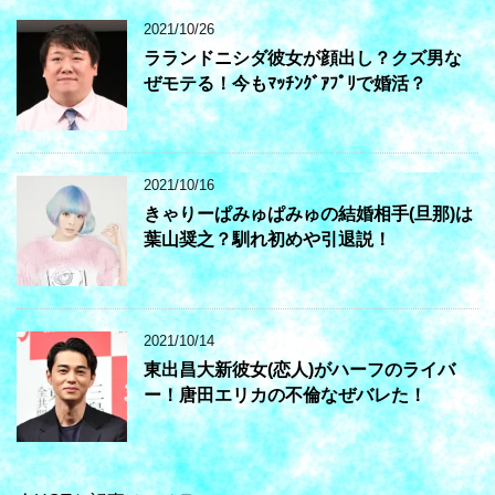
2021/10/26
ラランドニシダ彼女が顔出し？クズ男な
ぜモテる！今もﾏｯﾁﾝｸﾞｱﾌﾟﾘで婚活？
2021/10/16
きゃりーぱみゅぱみゅの結婚相手(旦那)は
葉山奨之？馴れ初めや引退説！
2021/10/14
東出昌大新彼女(恋人)がハーフのライバ
ー！唐田エリカの不倫なぜバレた！