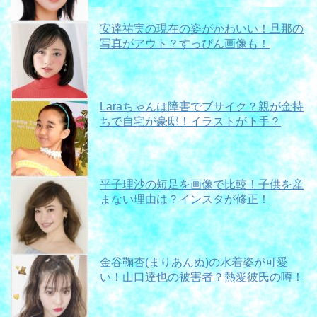
安達祐実の現在の姿がかわいい！旦那の
写真がアウト？すっぴん画像も！
Laraちゃんは障害でブサイク？親が金持
ちで自宅が豪邸！イラストが下手？
平子理沙の短足を画像で比較！子供を産
まない理由は？インスタが修正！
金谷鞠杏(まりあんぬ)の水着姿が可愛
い！山口達也の被害者？熱愛彼氏の噂！