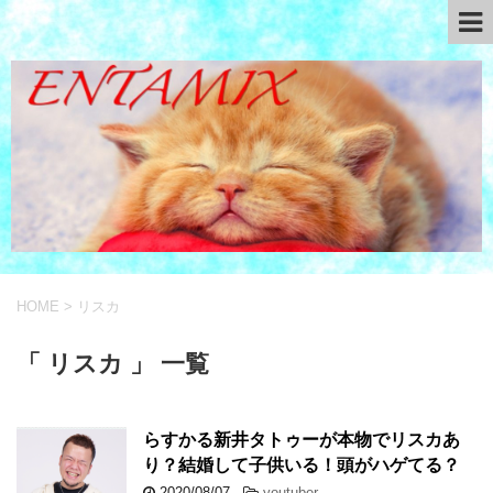
HOME
>
リスカ
「 リスカ 」 一覧
らすかる新井タトゥーが本物でリスカあ
り？結婚して子供いる！頭がハゲてる？
2020/08/07
-
youtuber