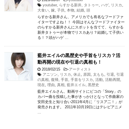
youtuber
,
らすかる新井
,
タトゥー
,
ハゲ
,
リスカ
,
大食い
,
嫁
,
子供
,
本物
,
結婚
,
頭
らすかる新井さん、アメリカでも有名なフードファ
イターですよね！！ 今回はそんなフードファイター
のらすかる新井さんにスポットを当てて、らすかる
新井タトゥーが本物でリスカあり？結婚して子供い
る！？頭がハゲ …
藍井エイルの黒歴史や手首をリスカ？活
動再開の現在や引退の真相も！
2018/02/15
-
アーティスト
アニソン
,
リスカ
,
休止
,
原因
,
太もも
,
引退
,
引退
の真相
,
復帰
,
手首
,
手首をリスカ
,
活動
,
活動再開
,
現在
,
理由
,
真相
,
藍井エイル
,
黒歴史
藍井エイルさん、動画サイトにピコの「Story」の
カバー曲を投稿した事がきっかけとなって作曲家の
安田史生と知り合い2011年4月に「リスア二！」が
発売されます。 2011年10月19日にはテレビアニメ
…