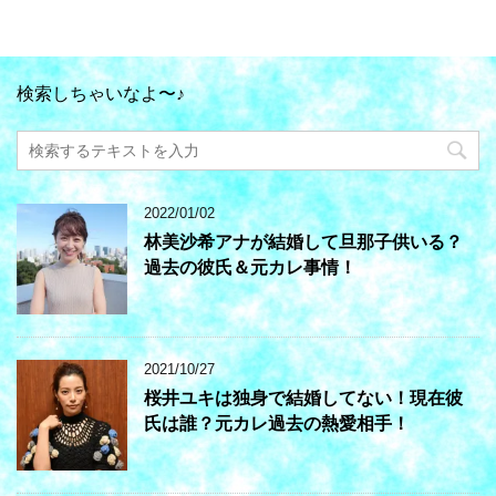
検索しちゃいなよ〜♪
2022/01/02
林美沙希アナが結婚して旦那子供いる？
過去の彼氏＆元カレ事情！
2021/10/27
桜井ユキは独身で結婚してない！現在彼
氏は誰？元カレ過去の熱愛相手！