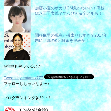
加藤小夏のポカリCM鬼かわいい！高校
は八王子実践？すっぴん＆卒アルも！
関根麻里の現在が激太りしすぎ？2017年
内に旦那のKと離婚を発表か！
twitterもやってるよ♫
Tweets by entamix777
フォローしちゃいなよ〜♪
ブログランキング参加中！