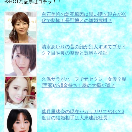
今HOTな記事はコチラ！！
白石美帆の急死原因は黒い噂？現在が劣
化で悲惨！長野博との離婚危機？
清水あいりの昔の顔が別人すぎてブサイ
ク？目や鼻の整形と豊胸を検証！
久保サラがハーフで元セクシー女優？親
(実家)が超金持ち！株の大損が嘘？
葉月里緒奈の現在がガリガリで劣化？3
度目の結婚相手は大東建託社長！