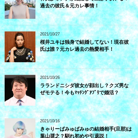
過去の彼氏＆元カレ事情！
2021/10/27
桜井ユキは独身で結婚してない！現在彼
氏は誰？元カレ過去の熱愛相手！
2021/10/26
ラランドニシダ彼女が顔出し？クズ男な
ぜモテる！今もﾏｯﾁﾝｸﾞｱﾌﾟﾘで婚活？
2021/10/16
きゃりーぱみゅぱみゅの結婚相手(旦那)は
葉山奨之？馴れ初めや引退説！