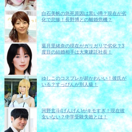
白石美帆の急死原因は黒い噂？現在が劣
化で悲惨！長野博との離婚危機？
葉月里緒奈の現在がガリガリで劣化？3
度目の結婚相手は大東建託社長！
ゆしこのコスプレが超かわいい！彼氏が
いる？すっぴんが別人級！
河野玄斗(げんげん)がキモすぎ！現在彼
女いない？中学受験失敗とは！