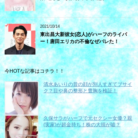
2021/10/14
東出昌大新彼女(恋人)がハーフのライバ
ー！唐田エリカの不倫なぜバレた！
今HOTな記事はコチラ！！
清水あいりの昔の顔が別人すぎてブサイ
ク？目や鼻の整形と豊胸を検証！
久保サラがハーフで元セクシー女優？親
(実家)が超金持ち！株の大損が嘘？