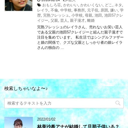
おもしろ荘
,
かわいい
,
かわいくない
,
どこ
,
ネタ
,
レイラ
,
不倫
,
中学校
,
事務所
,
元子役
,
原因
,
嫌い
,
学
歴
,
完熟フレッシュ
,
小学校
,
母親
,
池田
,
池田57クレ
イジー
,
父親
,
芸人
,
親子漫才
,
離婚
完熟フレッシュのレイラさん、売れないお笑い芸人
である父親の池田57クレイジーと組んだ親子漫才で
注目を集めています。 私生活ではシングルファザー
と娘の関係で、クズな父親としっかり者の娘レイラ
さんの独自の …
検索しちゃいなよ〜♪
2022/01/02
林美沙希アナが結婚して旦那子供いる？