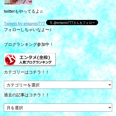
twitterもやってるよ♫
Tweets by entamix777
フォローしちゃいなよ〜♪
ブログランキング参加中！
カテゴリーはコチラ！！
カ
テ
ゴ
過去の記事はコチラ！！
リ
ー
過
は
去
コ