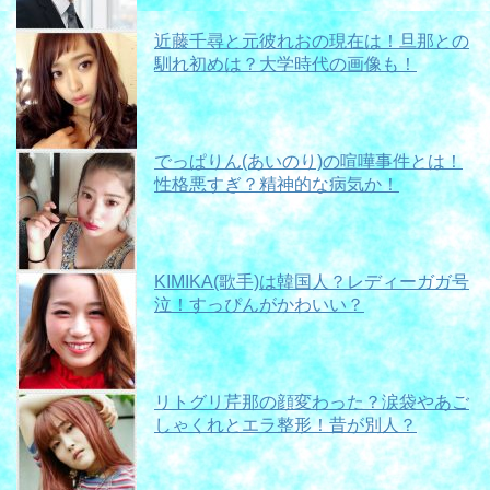
近藤千尋と元彼れおの現在は！旦那との
馴れ初めは？大学時代の画像も！
でっぱりん(あいのり)の喧嘩事件とは！
性格悪すぎ？精神的な病気か！
KIMIKA(歌手)は韓国人？レディーガガ号
泣！すっぴんがかわいい？
リトグリ芹那の顔変わった？涙袋やあご
しゃくれとエラ整形！昔が別人？