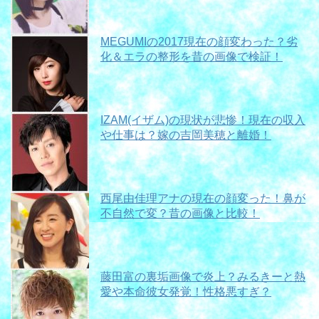
MEGUMIの2017現在の顔変わった？劣
化＆エラの整形を昔の画像で検証！
IZAM(イザム)の現状が悲惨！現在の収入
や仕事は？嫁の吉岡美穂と離婚！
西尾由佳理アナの現在の顔変った！鼻が
不自然で変？昔の画像と比較！
藤田富の裏垢画像で炎上？みるきーと熱
愛や本命彼女発覚！性格悪すぎ？