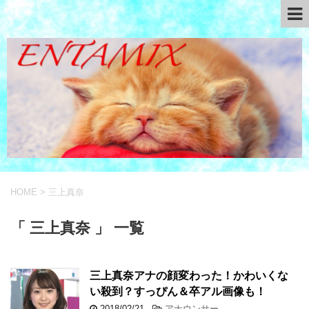
HOME
>
三上真奈
「 三上真奈 」 一覧
三上真奈アナの顔変わった！かわいくな
い殺到？すっぴん＆卒アル画像も！
2018/02/21
-
アナウンサー