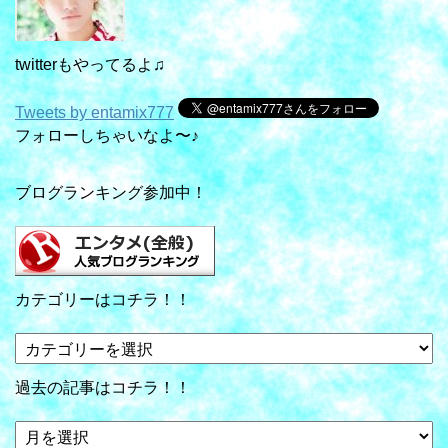
twitterもやってるよ♫
Tweets by entamix777
フォローしちゃいなよ〜♪
ブログランキング参加中！
カテゴリーはコチラ！！
カ
テ
ゴ
過去の記事はコチラ！！
リ
ー
過
は