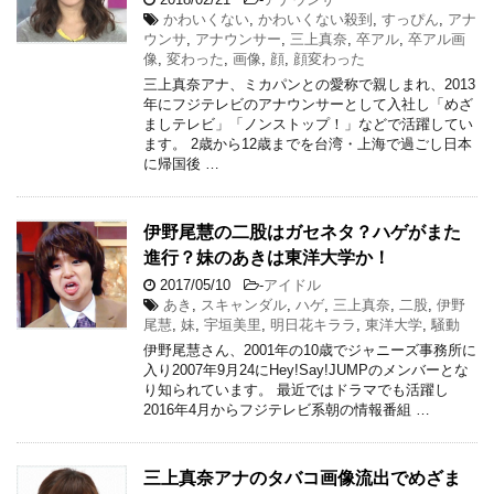
かわいくない
,
かわいくない殺到
,
すっぴん
,
アナ
ウンサ
,
アナウンサー
,
三上真奈
,
卒アル
,
卒アル画
像
,
変わった
,
画像
,
顔
,
顔変わった
三上真奈アナ、ミカパンとの愛称で親しまれ、2013
年にフジテレビのアナウンサーとして入社し「めざ
ましテレビ」「ノンストップ！」などで活躍してい
ます。 2歳から12歳までを台湾・上海で過ごし日本
に帰国後 …
伊野尾慧の二股はガセネタ？ハゲがまた
進行？妹のあきは東洋大学か！
2017/05/10
-
アイドル
あき
,
スキャンダル
,
ハゲ
,
三上真奈
,
二股
,
伊野
尾慧
,
妹
,
宇垣美里
,
明日花キララ
,
東洋大学
,
騒動
伊野尾慧さん、2001年の10歳でジャニーズ事務所に
入り2007年9月24にHey!Say!JUMPのメンバーとな
り知られています。 最近ではドラマでも活躍し
2016年4月からフジテレビ系朝の情報番組 …
三上真奈アナのタバコ画像流出でめざま