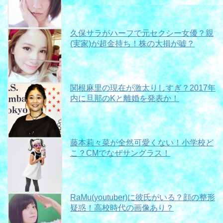
久保サラがハーフで元セクシー女優？親
(実家)が超金持ち！株の大損が嘘？
関根麻里の現在が激太りしすぎ？2017年
内に旦那のKと離婚を発表か！
藤本莉々菜が全然可愛くない！小学校ど
こ？CMでなぜサングラス！
RaMu(youtuber)に彼氏がいる？顔の整形
疑惑！高校時代の画像あり？