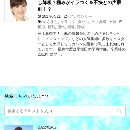
し降板？極みがイラつく＆不快との声殺
到！？
2017/04/21
-
アナウンサー
めざまし
,
イラつく
,
タバコ
,
三上真奈
,
不快
,
声
,
極み
,
殺到
,
流出
,
画像
,
降板
三上真奈アナ、麻の情報番組の「めざましテレビ」
に「ノンストップ」などの人気番組に多数キャスタ
ーとして出演してミカパンの愛称で親しまれ知られ
ています。 最終学歴は早稲田大学商学部、卒業後の
2013年にフ …
検索しちゃいなよ〜♪
2022/01/02