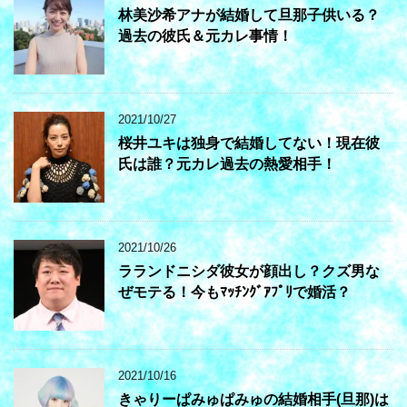
林美沙希アナが結婚して旦那子供いる？
過去の彼氏＆元カレ事情！
2021/10/27
桜井ユキは独身で結婚してない！現在彼
氏は誰？元カレ過去の熱愛相手！
2021/10/26
ラランドニシダ彼女が顔出し？クズ男な
ぜモテる！今もﾏｯﾁﾝｸﾞｱﾌﾟﾘで婚活？
2021/10/16
きゃりーぱみゅぱみゅの結婚相手(旦那)は