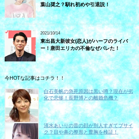
葉山奨之？馴れ初めや引退説！
2021/10/14
東出昌大新彼女(恋人)がハーフのライバ
ー！唐田エリカの不倫なぜバレた！
今HOTな記事はコチラ！！
白石美帆の急死原因は黒い噂？現在が劣
化で悲惨！長野博との離婚危機？
清水あいりの昔の顔が別人すぎてブサイ
ク？目や鼻の整形と豊胸を検証！