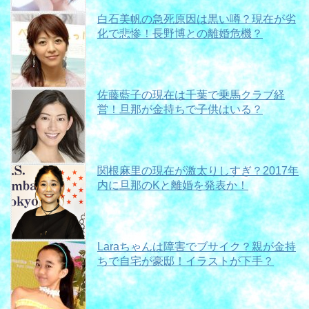
白石美帆の急死原因は黒い噂？現在が劣
化で悲惨！長野博との離婚危機？
佐藤藍子の現在は千葉で乗馬クラブ経
営！旦那が金持ちで子供はいる？
関根麻里の現在が激太りしすぎ？2017年
内に旦那のKと離婚を発表か！
Laraちゃんは障害でブサイク？親が金持
ちで自宅が豪邸！イラストが下手？