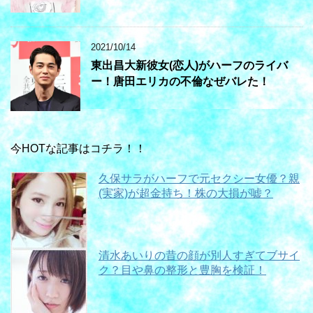
2021/10/14
東出昌大新彼女(恋人)がハーフのライバ
ー！唐田エリカの不倫なぜバレた！
今HOTな記事はコチラ！！
久保サラがハーフで元セクシー女優？親
(実家)が超金持ち！株の大損が嘘？
清水あいりの昔の顔が別人すぎてブサイ
ク？目や鼻の整形と豊胸を検証！