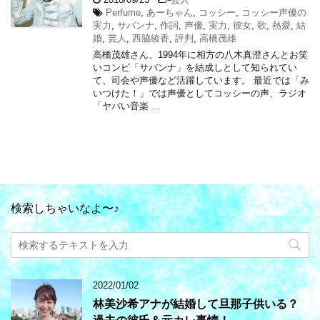
Perfume
,
あーちゃん
,
コッシー
,
コッシー声優の
実力
,
サバンナ
,
作詞
,
声優
,
実力
,
彼女
,
歌
,
熱愛
,
結
婚
,
芸人
,
西脇綾香
,
評判
,
高橋茂雄
高橋茂雄さん、1994年に相方の八木真澄さんとお笑
いコンビ「サバンナ」を結成しとして知られてい
て、司会や声優など活躍しています。 最近では「み
いつけた！」では声優としてコッシーの声、ラジオ
「ヤバい音楽 …
検索しちゃいなよ〜♪
2022/01/02
林美沙希アナが結婚して旦那子供いる？