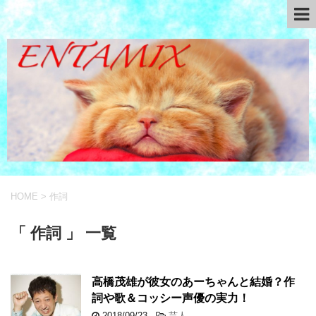
HOME
>
作詞
「 作詞 」 一覧
高橋茂雄が彼女のあーちゃんと結婚？作
詞や歌＆コッシー声優の実力！
2018/09/23
-
芸人