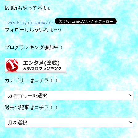
twitterもやってるよ♫
Tweets by entamix777
フォローしちゃいなよ〜♪
ブログランキング参加中！
カテゴリーはコチラ！！
カ
テ
ゴ
過去の記事はコチラ！！
リ
ー
過
は
去
コ
の