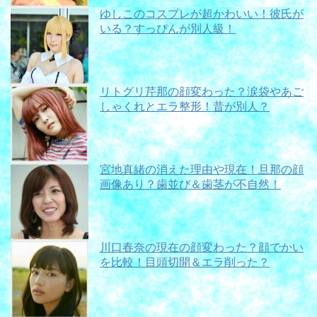
ゆしこのコスプレが超かわいい！彼氏が
いる？すっぴんが別人級！
リトグリ芹那の顔変わった？涙袋やあご
しゃくれとエラ整形！昔が別人？
宮地真緒の消えた理由や現在！旦那の顔
画像あり？歯並び＆歯茎が不自然！
川口春奈の現在の顔変わった？顔でかい
を比較！目頭切開＆エラ削った？