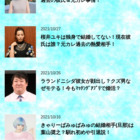
過去の彼氏＆元カレ事情！
2021/10/27
桜井ユキは独身で結婚してない！現在彼
氏は誰？元カレ過去の熱愛相手！
2021/10/26
ラランドニシダ彼女が顔出し？クズ男な
ぜモテる！今もﾏｯﾁﾝｸﾞｱﾌﾟﾘで婚活？
2021/10/16
きゃりーぱみゅぱみゅの結婚相手(旦那)は
葉山奨之？馴れ初めや引退説！