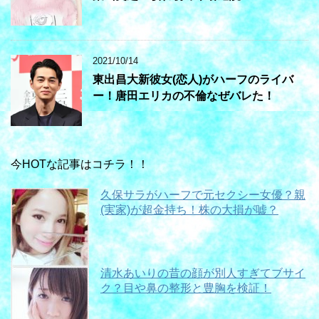
2021/10/14
東出昌大新彼女(恋人)がハーフのライバ
ー！唐田エリカの不倫なぜバレた！
今HOTな記事はコチラ！！
久保サラがハーフで元セクシー女優？親
(実家)が超金持ち！株の大損が嘘？
清水あいりの昔の顔が別人すぎてブサイ
ク？目や鼻の整形と豊胸を検証！