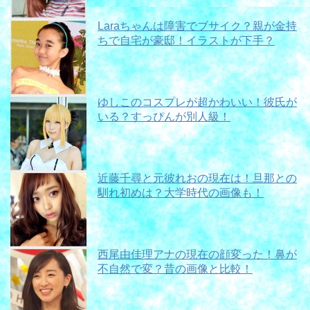
Laraちゃんは障害でブサイク？親が金持
ちで自宅が豪邸！イラストが下手？
ゆしこのコスプレが超かわいい！彼氏が
いる？すっぴんが別人級！
近藤千尋と元彼れおの現在は！旦那との
馴れ初めは？大学時代の画像も！
西尾由佳理アナの現在の顔変った！鼻が
不自然で変？昔の画像と比較！