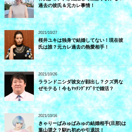
過去の彼氏＆元カレ事情！
2021/10/27
桜井ユキは独身で結婚してない！現在彼
氏は誰？元カレ過去の熱愛相手！
2021/10/26
ラランドニシダ彼女が顔出し？クズ男な
ぜモテる！今もﾏｯﾁﾝｸﾞｱﾌﾟﾘで婚活？
2021/10/16
きゃりーぱみゅぱみゅの結婚相手(旦那)は
葉山奨之？馴れ初めや引退説！