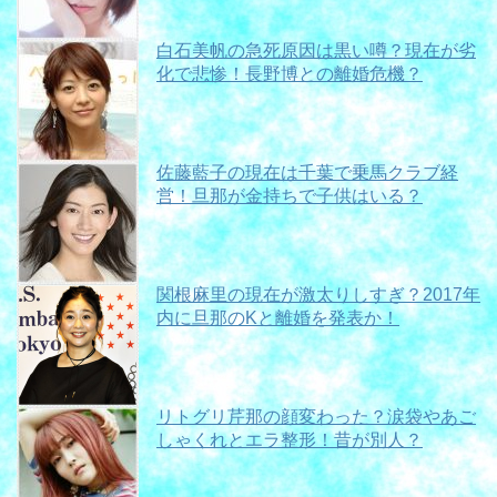
白石美帆の急死原因は黒い噂？現在が劣
化で悲惨！長野博との離婚危機？
佐藤藍子の現在は千葉で乗馬クラブ経
営！旦那が金持ちで子供はいる？
関根麻里の現在が激太りしすぎ？2017年
内に旦那のKと離婚を発表か！
リトグリ芹那の顔変わった？涙袋やあご
しゃくれとエラ整形！昔が別人？