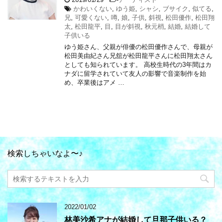
かわいくない
,
ゆう姫
,
シャシ
,
ブサイク
,
似てる
,
兄
,
可愛くない
,
噂
,
娘
,
子供
,
斜視
,
松田優作
,
松田翔
太
,
松田龍平
,
目
,
目が斜視
,
秋元梢
,
結婚
,
結婚して
子供いる
ゆう姫さん、父親が俳優の松田優作さんで、母親が
松田美由紀さん兄舘が松田龍平さんに松田翔太さん
としても知られています。 高校生時代の3年間はカ
ナダに留学されていて友人の影響で音楽制作を始
め、卒業後はアメ …
検索しちゃいなよ〜♪
2022/01/02
林美沙希アナが結婚して旦那子供いる？