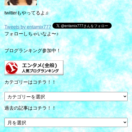
twitterもやってるよ♫
Tweets by entamix777
フォローしちゃいなよ〜♪
ブログランキング参加中！
カテゴリーはコチラ！！
カ
テ
ゴ
過去の記事はコチラ！！
リ
ー
過
は
去
コ