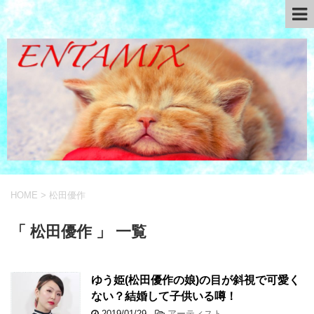
HOME
>
松田優作
「 松田優作 」 一覧
ゆう姫(松田優作の娘)の目が斜視で可愛く
ない？結婚して子供いる噂！
2019/01/29
-
アーティスト