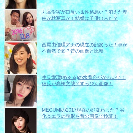
丸高愛実が口臭い＆性格悪い？消えた理
由が枕写真か！結婚は子供出来た？
西尾由佳理アナの現在の顔変った！鼻が
不自然で変？昔の画像と比較！
生見愛瑠(めるる)の水着姿がかわいい！
彼氏が高橋文哉？すっぴん画像！
MEGUMIの2017現在の顔変わった？劣
化＆エラの整形を昔の画像で検証！