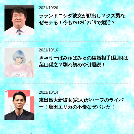
2021/10/26
ラランドニシダ彼女が顔出し？クズ男な
ぜモテる！今もﾏｯﾁﾝｸﾞｱﾌﾟﾘで婚活？
2021/10/16
きゃりーぱみゅぱみゅの結婚相手(旦那)は
葉山奨之？馴れ初めや引退説！
2021/10/14
東出昌大新彼女(恋人)がハーフのライバ
ー！唐田エリカの不倫なぜバレた！