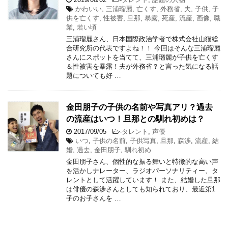
かわいい
,
三浦瑠麗
,
亡くす
,
外務省
,
夫
,
子供
,
子
供を亡くす
,
性被害
,
旦那
,
暴露
,
死産
,
流産
,
画像
,
職
業
,
若い頃
三浦瑠麗さん、日本国際政治学者で株式会社山猫総
合研究所の代表ですよね！！ 今回はそんな三浦瑠麗
さんにスポットを当てて、三浦瑠麗が子供を亡くす
＆性被害を暴露！夫が外務省？と言った気になる話
題についても好 …
金田朋子の子供の名前や写真アリ？過去
の流産はいつ！旦那との馴れ初めは？
2017/09/05
-
タレント
,
声優
いつ
,
子供の名前
,
子供写真
,
旦那
,
森渉
,
流産
,
結
婚
,
過去
,
金田朋子
,
馴れ初め
金田朋子さん、個性的な振る舞いと特徴的な高い声
を活かしナレーター、ラジオパーソナリティー、タ
レントとして活躍しています！ また、結婚した旦那
は俳優の森渉さんとしても知られており、最近第1
子のお子さんを …