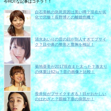
今HOTな記事はコチラ！！
白石美帆の急死原因は黒い噂？現在が劣
化で悲惨！長野博との離婚危機？
清水あいりの昔の顔が別人すぎてブサイ
ク？目や鼻の整形と豊胸を検証！
菊地亜美が2017現在また太った？激太り
の体重は62㎏？昔の画像と比較！
長井短がブサイクすぎる！目がおかしい
のはわざと？眼瞼下垂の病気か！