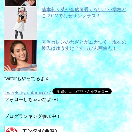
藤本莉々菜が全然可愛くない！小学校ど
こ？CMでなぜサングラス！
滝沢カレンのわざとがムカつく！現在の
彼氏はゆうすけ？すっぴん画像も！
twitterもやってるよ♫
Tweets by entamix777
フォローしちゃいなよ〜♪
ブログランキング参加中！