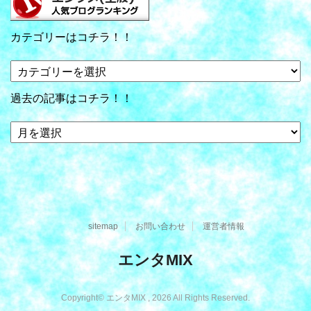
カテゴリーはコチラ！！
カ
テ
ゴ
過去の記事はコチラ！！
リ
ー
過
は
去
コ
の
チ
記
ラ！！
事
は
コ
sitemap
お問い合わせ
運営者情報
チ
ラ！！
エンタMIX
Copyright© エンタMIX , 2026 All Rights Reserved.