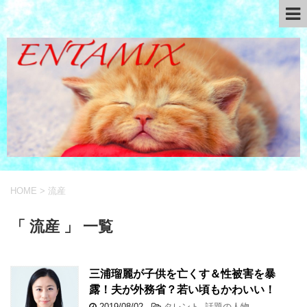
HOME
>
流産
「 流産 」 一覧
三浦瑠麗が子供を亡くす＆性被害を暴
露！夫が外務省？若い頃もかわいい！
2019/08/02
-
タレント
,
話題の人物