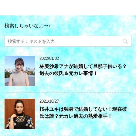
検索しちゃいなよ〜♪
2022/01/02
林美沙希アナが結婚して旦那子供いる？
過去の彼氏＆元カレ事情！
2021/10/27
桜井ユキは独身で結婚してない！現在彼
氏は誰？元カレ過去の熱愛相手！