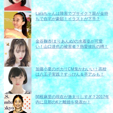
Laraちゃんは障害でブサイク？親が金持
ちで自宅が豪邸！イラストが下手？
金谷鞠杏(まりあんぬ)の水着姿が可愛
い！山口達也の被害者？熱愛彼氏の噂！
加藤小夏のポカリCM鬼かわいい！高校
は八王子実践？すっぴん＆卒アルも！
関根麻里の現在が激太りしすぎ？2017年
内に旦那のKと離婚を発表か！