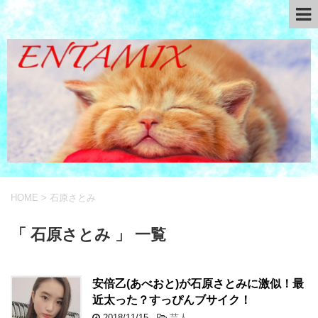
HOME
>
石原さとみ
「 石原さとみ 」 一覧
安倍乙(あべおと)が石原さとみに激似！最
近太った？すっぴんブサイク！
2018/11/15
-
芸人