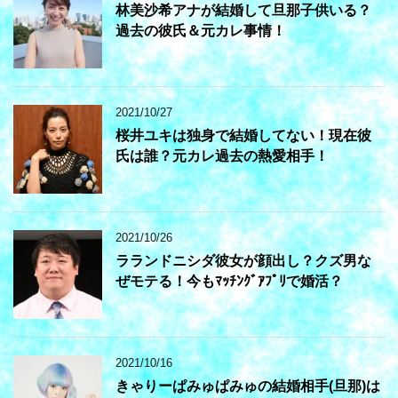
林美沙希アナが結婚して旦那子供いる？
過去の彼氏＆元カレ事情！
2021/10/27
桜井ユキは独身で結婚してない！現在彼
氏は誰？元カレ過去の熱愛相手！
2021/10/26
ラランドニシダ彼女が顔出し？クズ男な
ぜモテる！今もﾏｯﾁﾝｸﾞｱﾌﾟﾘで婚活？
2021/10/16
きゃりーぱみゅぱみゅの結婚相手(旦那)は