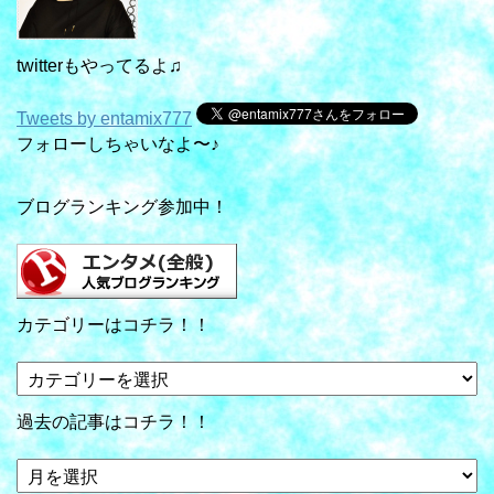
twitterもやってるよ♫
Tweets by entamix777
フォローしちゃいなよ〜♪
ブログランキング参加中！
カテゴリーはコチラ！！
カ
テ
ゴ
過去の記事はコチラ！！
リ
ー
過
は
去