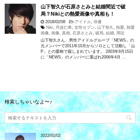
山下智久が石原さとみと結婚間近で破
局？Nikiとの熱愛画像や真相も！
2018/02/08
-
アイドル
,
俳優
Niki
,
丹波仁希
,
女性セブン
,
山下智久
,
熱愛
,
熱愛
画像
,
画像
,
真相
,
石原さとみ
,
破局
,
結婚
,
間近
山下智久さん、男性アイドルグループ「NEWS」の
元メンバーで2011年10月からソロとして活動し「山
P」との愛称で親しまれています。 2003年9月15日
に「NEWS」のメンバーに選ばれ2006年4月 …
検索しちゃいなよ〜♪
2022/01/02