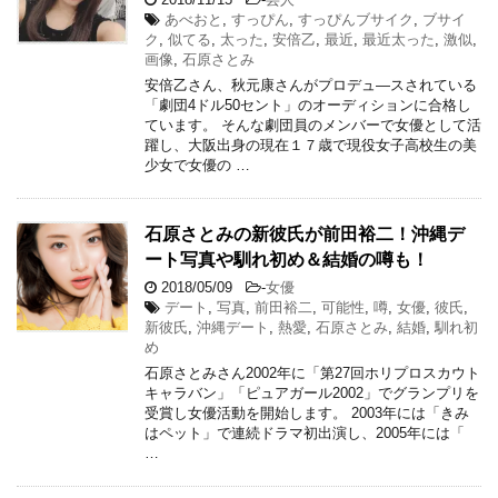
あべおと
,
すっぴん
,
すっぴんブサイク
,
ブサイ
ク
,
似てる
,
太った
,
安倍乙
,
最近
,
最近太った
,
激似
,
画像
,
石原さとみ
安倍乙さん、秋元康さんがプロデュ―スされている
「劇団4ドル50セント」のオーディションに合格し
ています。 そんな劇団員のメンバーで女優として活
躍し、大阪出身の現在１７歳で現役女子高校生の美
少女で女優の …
石原さとみの新彼氏が前田裕二！沖縄デ
ート写真や馴れ初め＆結婚の噂も！
2018/05/09
-
女優
デート
,
写真
,
前田裕二
,
可能性
,
噂
,
女優
,
彼氏
,
新彼氏
,
沖縄デート
,
熱愛
,
石原さとみ
,
結婚
,
馴れ初
め
石原さとみさん2002年に「第27回ホリプロスカウト
キャラバン」「ピュアガール2002」でグランプリを
受賞し女優活動を開始します。 2003年には「きみ
はペット」で連続ドラマ初出演し、2005年には「
…