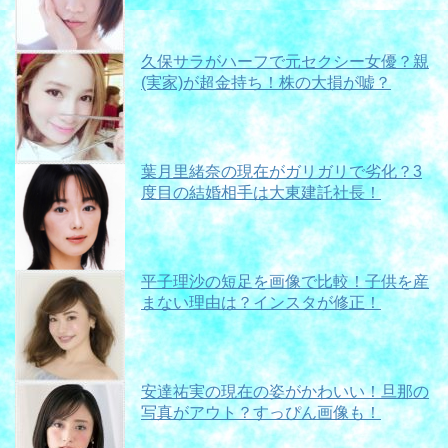
久保サラがハーフで元セクシー女優？親
(実家)が超金持ち！株の大損が嘘？
葉月里緒奈の現在がガリガリで劣化？3
度目の結婚相手は大東建託社長！
平子理沙の短足を画像で比較！子供を産
まない理由は？インスタが修正！
安達祐実の現在の姿がかわいい！旦那の
写真がアウト？すっぴん画像も！