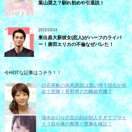
葉山奨之？馴れ初めや引退説！
2021/10/14
東出昌大新彼女(恋人)がハーフのライバ
ー！唐田エリカの不倫なぜバレた！
今HOTな記事はコチラ！！
白石美帆の急死原因は黒い噂？現在が劣
化で悲惨！長野博との離婚危機？
清水あいりの昔の顔が別人すぎてブサイ
ク？目や鼻の整形と豊胸を検証！