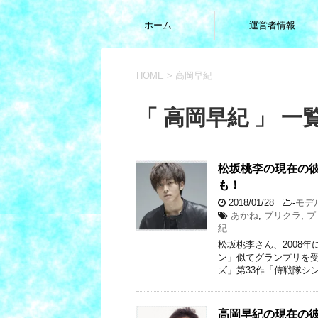
ホーム
運営者情報
HOME
>
高岡早紀
「 高岡早紀 」 一
松坂桃李の現在の
も！
2018/01/28
-
モデ
あかね
,
プリクラ
,
プ
紀
松坂桃李さん、2008
ン」似てグランプリを受
ズ」第33作「侍戦隊シ
高岡早紀の現在の