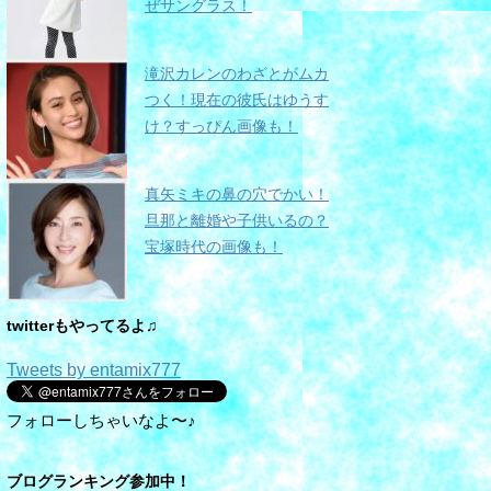
ぜサングラス！
滝沢カレンのわざとがムカ
つく！現在の彼氏はゆうす
け？すっぴん画像も！
真矢ミキの鼻の穴でかい！
旦那と離婚や子供いるの？
宝塚時代の画像も！
twitterもやってるよ♫
Tweets by entamix777
フォローしちゃいなよ〜♪
ブログランキング参加中！