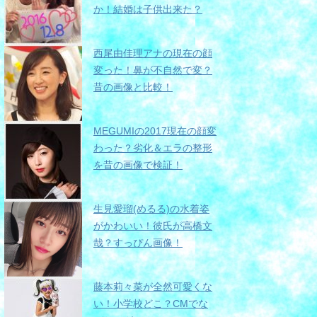
か！結婚は子供出来た？
西尾由佳理アナの現在の顔
変った！鼻が不自然で変？
昔の画像と比較！
MEGUMIの2017現在の顔変
わった？劣化＆エラの整形
を昔の画像で検証！
生見愛瑠(めるる)の水着姿
がかわいい！彼氏が高橋文
哉？すっぴん画像！
藤本莉々菜が全然可愛くな
い！小学校どこ？CMでな