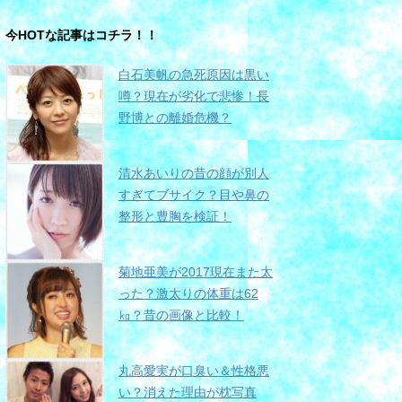
今HOTな記事はコチラ！！
白石美帆の急死原因は黒い
噂？現在が劣化で悲惨！長
野博との離婚危機？
清水あいりの昔の顔が別人
すぎてブサイク？目や鼻の
整形と豊胸を検証！
菊地亜美が2017現在また太
った？激太りの体重は62
㎏？昔の画像と比較！
丸高愛実が口臭い＆性格悪
い？消えた理由が枕写真