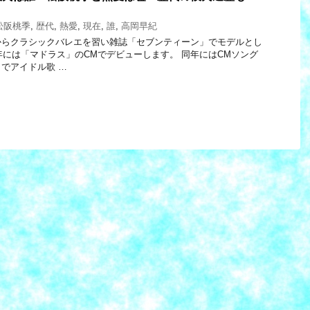
松阪桃季
,
歴代
,
熱愛
,
現在
,
誰
,
高岡早紀
からクラシックバレエを習い雑誌「セブンティーン」でモデルとし
8年には「マドラス」のCMでデビューします。 同年にはCMソング
でアイドル歌 …