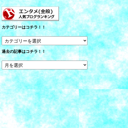
カテゴリーはコチラ！！
カ
テ
ゴ
過去の記事はコチラ！！
リ
ー
過
は
去
コ
の
チ
記
ラ！！
事
は
コ
チ
ラ！！