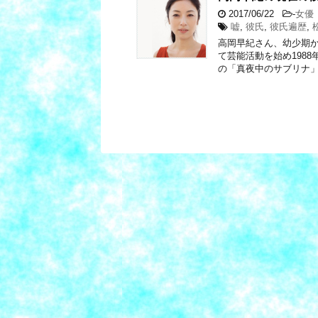
2017/06/22
-
女優
嘘
,
彼氏
,
彼氏遍歴
,
高岡早紀さん、幼少期
て芸能活動を始め198
の「真夜中のサブリナ」