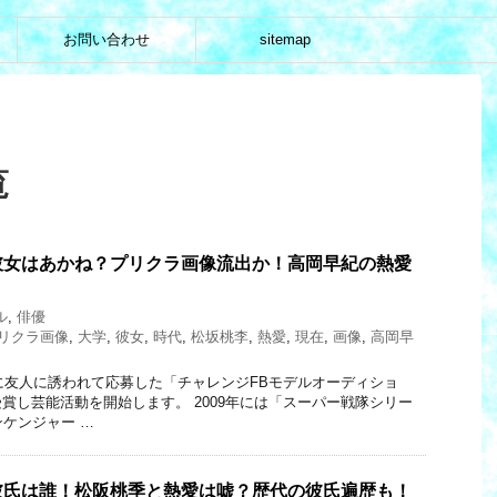
お問い合わせ
sitemap
覧
彼女はあかね？プリクラ画像流出か！高岡早紀の熱愛
ル
,
俳優
リクラ画像
,
大学
,
彼女
,
時代
,
松坂桃李
,
熱愛
,
現在
,
画像
,
高岡早
年に友人に誘われて応募した「チャレンジFBモデルオーディショ
賞し芸能活動を開始します。 2009年には「スーパー戦隊シリー
ンケンジャー …
彼氏は誰！松阪桃季と熱愛は嘘？歴代の彼氏遍歴も！