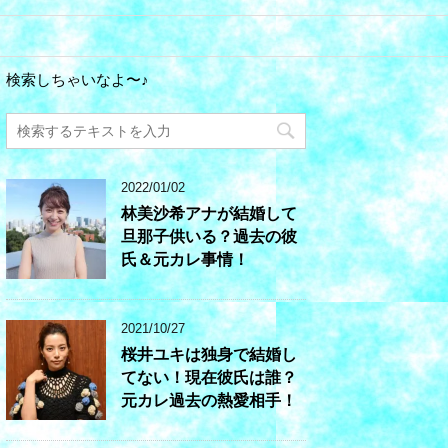
検索しちゃいなよ〜♪
2022/01/02
林美沙希アナが結婚して
旦那子供いる？過去の彼
氏＆元カレ事情！
2021/10/27
桜井ユキは独身で結婚し
てない！現在彼氏は誰？
元カレ過去の熱愛相手！