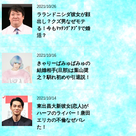
2021/10/26
ラランドニシダ彼女が顔
出し？クズ男なぜモテ
る！今もﾏｯﾁﾝｸﾞｱﾌﾟﾘで婚
活？
2021/10/16
きゃりーぱみゅぱみゅの
結婚相手(旦那)は葉山奨
之？馴れ初めや引退説！
2021/10/14
東出昌大新彼女(恋人)が
ハーフのライバー！唐田
エリカの不倫なぜバレ
た！