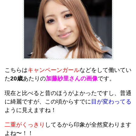
こちらは
キャンペーンガール
などをして働いてい
た
20歳
あたりの
加藤紗里さんの画像
です。
現在と比べると昔のほうがよかったですし、普通
に綺麗ですが、この頃からすでに
目が変わってる
ように見えますね！
二重がくっきり
してるから印象が全然変わります
よね〜！！