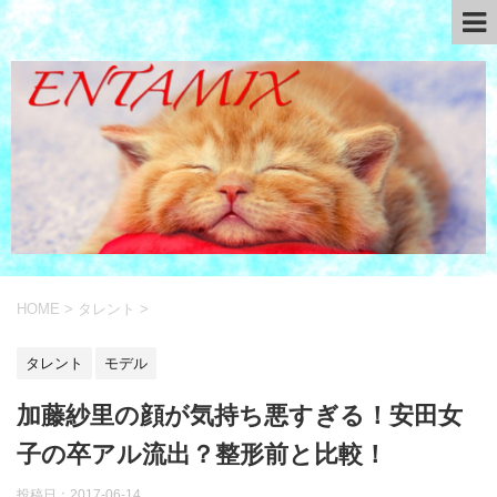
HOME
>
タレント
>
タレント
モデル
加藤紗里の顔が気持ち悪すぎる！安田女
子の卒アル流出？整形前と比較！
投稿日：
2017-06-14