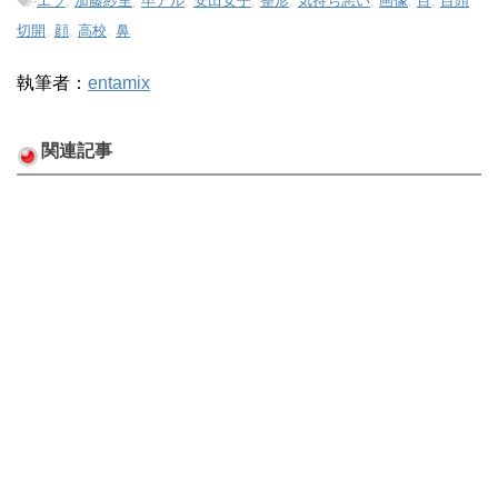
-
エラ
,
加藤紗里
,
卒アル
,
安田女子
,
整形
,
気持ち悪い
,
画像
,
目
,
目頭
切開
,
顔
,
高校
,
鼻
執筆者：
entamix
関連記事