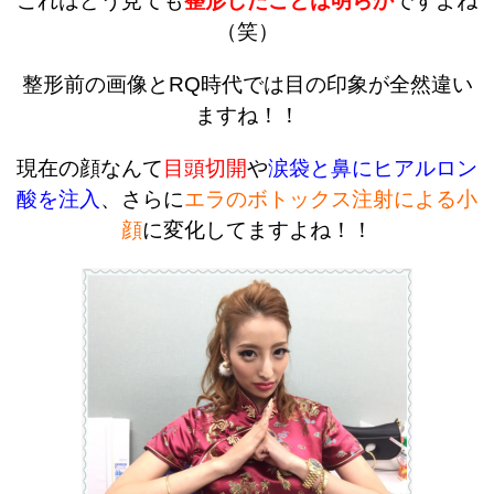
これはどう見ても
整形したことは明らか
ですよね
（笑）
整形前の画像とRQ時代では目の印象が全然違い
ますね！！
現在の顔なんて
目頭切開
や
涙袋と鼻にヒアルロン
酸を注入
、さらに
エラのボトックス注射による小
顔
に変化してますよね！！