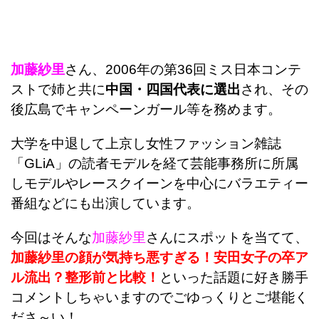
加藤紗里
さん、2006年の第36回ミス日本コンテ
ストで姉と共に
中国・四国代表に選出
され、その
後広島でキャンペーンガール等を務めます。
大学を中退して上京し女性ファッション雑誌
「GLiA」の読者モデルを経て芸能事務所に所属
しモデルやレースクイーンを中心にバラエティー
番組などにも出演しています。
今回はそんな
加藤紗里
さんにスポットを当てて、
加藤紗里の顔が気持ち悪すぎる！安田女子の卒ア
ル流出？整形前と比較！
といった話題に好き勝手
コメントしちゃいますのでごゆっくりとご堪能く
ださ～い！