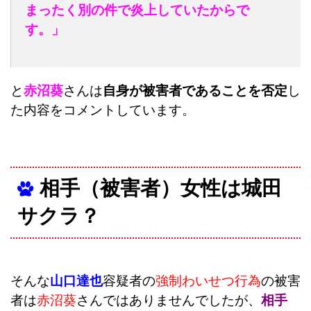
まったく別の件で炎上していたからで
す。」
と
赤沼葵
さんは
自身が被害者であることを否定
し
た内容をコメントしています。
相手（被害者）女性は城田
サクラ？
そんな
山口達也
容疑者の
強制わいせつ行為
の被害
者は
赤沼葵
さんではありませんでしたが、
相手