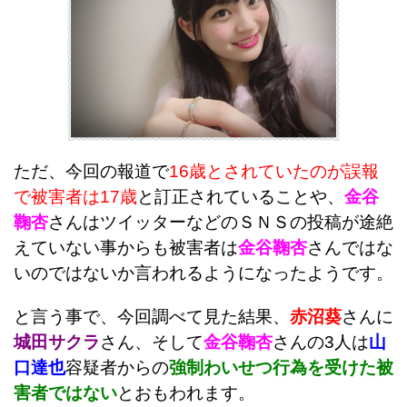
ただ、今回の報道で
16歳とされていたのが誤報
で被害者は17歳
と訂正されていることや、
金谷
鞠杏
さんはツイッターなどのＳＮＳの投稿が途絶
えていない事からも被害者は
金谷鞠杏
さんではな
いのではないか言われるようになったようです。
と言う事で、今回調べて見た結果、
赤沼葵
さんに
城田サクラ
さん、そして
金谷鞠杏
さんの3人は
山
口達也
容疑者からの
強制わいせつ行為を受けた被
害者ではない
とおもわれます。