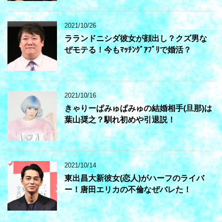
2021/10/26
ラランドニシダ彼女が顔出し？クズ男な
ぜモテる！今もﾏｯﾁﾝｸﾞｱﾌﾟﾘで婚活？
2021/10/16
きゃりーぱみゅぱみゅの結婚相手(旦那)は
葉山奨之？馴れ初めや引退説！
2021/10/14
東出昌大新彼女(恋人)がハーフのライバ
ー！唐田エリカの不倫なぜバレた！