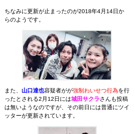
ちなみに更新が止まったのが2018年4月14日か
らのようです。
また、
山口達也
容疑者がが
強制わいせつ行為
を行
ったとされる2月12日には
城田サクラ
さんも投稿
は無いようなのですが、その前日には普通にツイ
ッターが更新されています。