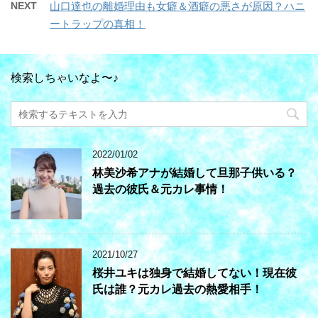
NEXT
山口達也の離婚理由も女癖＆酒癖の悪さが原因？ハニ
ートラップの真相！
検索しちゃいなよ〜♪
2022/01/02
林美沙希アナが結婚して旦那子供いる？
過去の彼氏＆元カレ事情！
2021/10/27
桜井ユキは独身で結婚してない！現在彼
氏は誰？元カレ過去の熱愛相手！