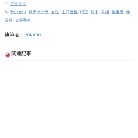
-
アイドル
-
わいせつ
,
城田サクラ
,
女性
,
山口達也
,
特定
,
相手
,
真相
,
被害者
,
赤
沼葵
,
金谷鞠杏
執筆者：
entamix
関連記事