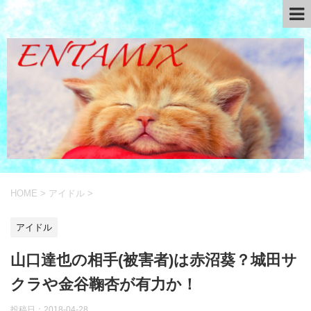
HOME
>
アイドル
>
アイドル
山口達也の相手(被害者)は赤沼葵？城田サ
クラや金谷鞠杏が有力か！
投稿日：
2018-04-28