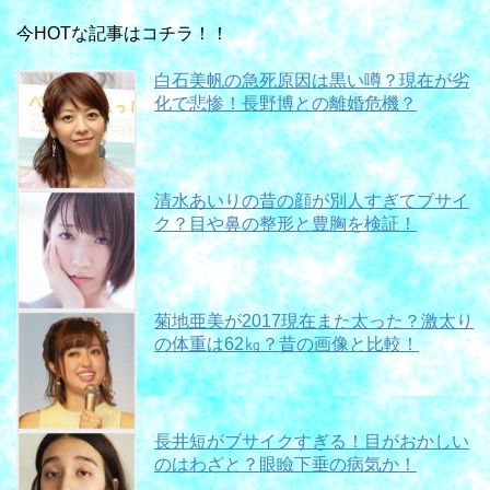
今HOTな記事はコチラ！！
白石美帆の急死原因は黒い噂？現在が劣
化で悲惨！長野博との離婚危機？
清水あいりの昔の顔が別人すぎてブサイ
ク？目や鼻の整形と豊胸を検証！
菊地亜美が2017現在また太った？激太り
の体重は62㎏？昔の画像と比較！
長井短がブサイクすぎる！目がおかしい
のはわざと？眼瞼下垂の病気か！