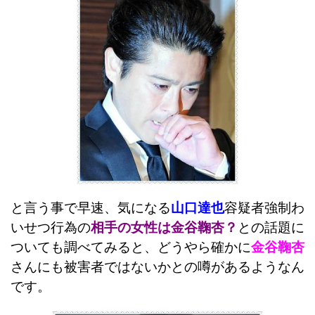
と言う事で早速、気になる
山口達也
容疑者強制わ
いせつ行為の
相手の女性は金谷鞠杏？
との話題に
ついても調べてみると、どうやら確かに
金谷鞠杏
さんにも被害者ではないかとの噂があるようなん
です。