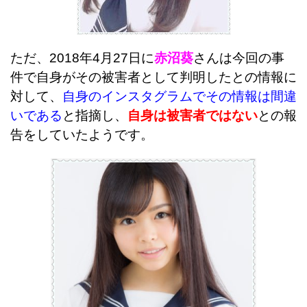
ただ、2018年4月27日に
赤沼葵
さんは今回の事
件で自身がその被害者として判明したとの情報に
対して、
自身のインスタグラムでその情報は間違
いである
と指摘し、
自身は被害者ではない
との報
告をしていたようです。