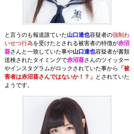
と言うのも報道誰ていた
山口達也
容疑者の
強制わ
いせつ行為
を受けたとされる被害者の特徴が
赤沼
葵
さんと一致していた事や
山口達也
容疑者が書類
送検されたタイミングで
赤沼葵
さんのツイッター
やインスタグラムがロックされていた事から
「被
害者は赤沼葵さんではないか！？」
とされていた
ようです。