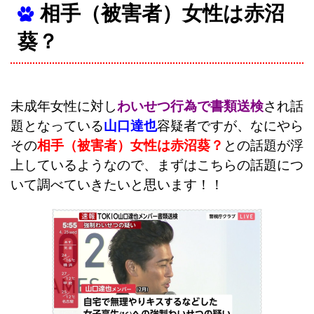
相手（被害者）女性は赤沼
葵？
未成年女性に対し
わいせつ行為で書類送検
され話
題となっている
山口達也
容疑者ですが、なにやら
その
相手（被害者）女性は赤沼葵？
との話題が浮
上しているようなので、まずはこちらの話題につ
いて調べていきたいと思います！！