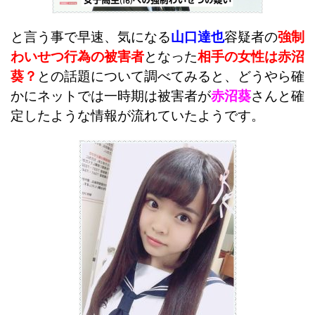
と言う事で早速、気になる
山口達也
容疑者の
強制
わいせつ行為の被害者
となった
相手の女性は赤沼
葵？
との話題について調べてみると、どうやら確
かにネットでは一時期は被害者が
赤沼葵
さんと確
定したような情報が流れていたようです。