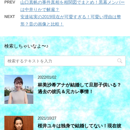
PREV
山口真帆の事件真相を相関図でまとめ！黒幕メンバー
は中井りかで解雇？
NEXT
安達祐実の2019現在が可愛すぎる！可愛い理由は整
形？昔の画像と比較！
検索しちゃいなよ〜♪
2022/01/02
林美沙希アナが結婚して旦那子供いる？
過去の彼氏＆元カレ事情！
2021/10/27
桜井ユキは独身で結婚してない！現在彼