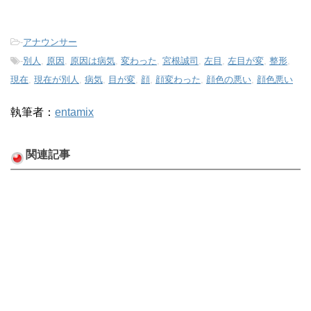
-
アナウンサー
-
別人
,
原因
,
原因は病気
,
変わった
,
宮根誠司
,
左目
,
左目が変
,
整形
,
現在
,
現在が別人
,
病気
,
目が変
,
顔
,
顔変わった
,
顔色の悪い
,
顔色悪い
執筆者：
entamix
関連記事