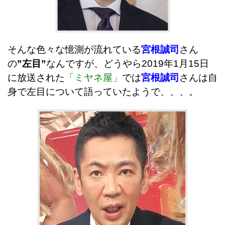
そんな色々な憶測が流れている
宮根誠司
さん
の
”左目”
なんですが、どうやら2019年1月15日
に放送された
「ミヤネ屋」
では
宮根誠司
さんは自
身で左目について語っていたようで、、、。