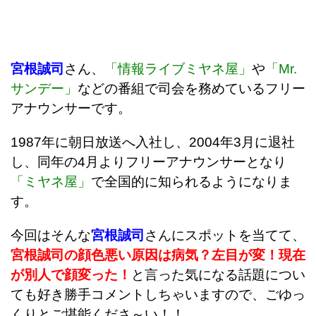
宮根誠司
さん、
「情報ライブミヤネ屋」
や
「Mr.
サンデー」
などの番組で司会を務めているフリー
アナウンサーです。
1987年に朝日放送へ入社し、2004年3月に退社
し、同年の4月よりフリーアナウンサーとなり
「ミヤネ屋」
で全国的に知られるようになりま
す。
今回はそんな
宮根誠司
さんにスポットを当てて、
宮根誠司の顔色悪い原因は病気？左目が変！現在
が別人で顔変った！
と言った気になる話題につい
ても好き勝手コメントしちゃいますので、ごゆっ
くりとご堪能くださ～い！！