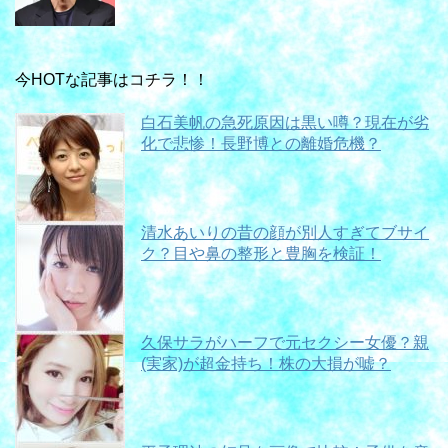
今HOTな記事はコチラ！！
白石美帆の急死原因は黒い噂？現在が劣
化で悲惨！長野博との離婚危機？
清水あいりの昔の顔が別人すぎてブサイ
ク？目や鼻の整形と豊胸を検証！
久保サラがハーフで元セクシー女優？親
(実家)が超金持ち！株の大損が嘘？