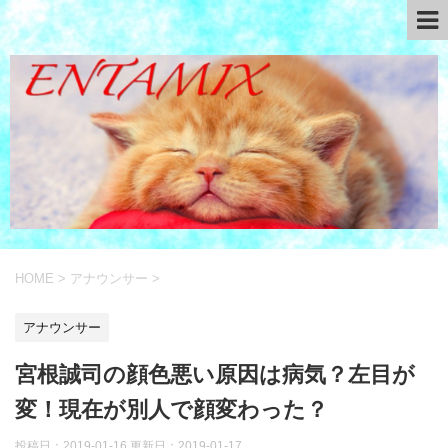
HOME
>
アナウンサー
>
アナウンサー
宮根誠司の顔色悪い原因は病気？左目が
変！現在が別人で顔変わった？
投稿日：2019-01-16 更新日：
2019-01-17