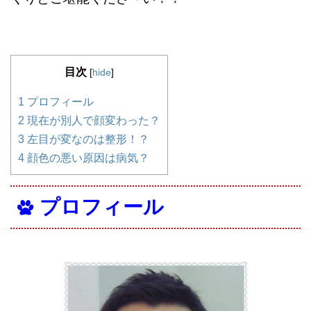
目次
[
hide
]
1
プロフィール
2
現在が別人で顔変わった？
3
左目が変なのは整形！？
4
顔色の悪い原因は病気？
プロフィール