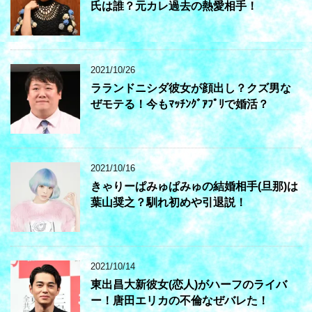
氏は誰？元カレ過去の熱愛相手！
2021/10/26
ラランドニシダ彼女が顔出し？クズ男な
ぜモテる！今もﾏｯﾁﾝｸﾞｱﾌﾟﾘで婚活？
2021/10/16
きゃりーぱみゅぱみゅの結婚相手(旦那)は
葉山奨之？馴れ初めや引退説！
2021/10/14
東出昌大新彼女(恋人)がハーフのライバ
ー！唐田エリカの不倫なぜバレた！