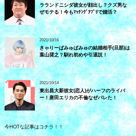
ラランドニシダ彼女が顔出し？クズ男な
ぜモテる！今もﾏｯﾁﾝｸﾞｱﾌﾟﾘで婚活？
2021/10/16
きゃりーぱみゅぱみゅの結婚相手(旦那)は
葉山奨之？馴れ初めや引退説！
2021/10/14
東出昌大新彼女(恋人)がハーフのライバ
ー！唐田エリカの不倫なぜバレた！
今HOTな記事はコチラ！！