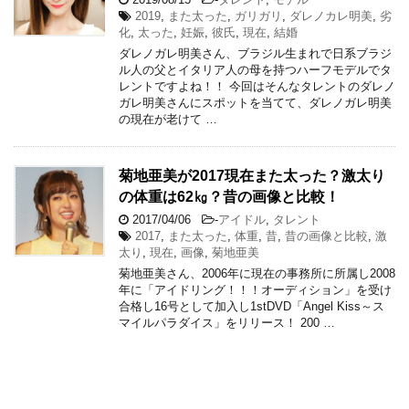
2019
,
また太った
,
ガリガリ
,
ダレノカレ明美
,
劣
化
,
太った
,
妊娠
,
彼氏
,
現在
,
結婚
ダレノガレ明美さん、ブラジル生まれで日系ブラジ
ル人の父とイタリア人の母を持つハーフモデルでタ
レントですよね！！ 今回はそんなタレントのダレノ
ガレ明美さんにスポットを当てて、ダレノガレ明美
の現在が老けて …
菊地亜美が2017現在また太った？激太り
の体重は62㎏？昔の画像と比較！
2017/04/06
-
アイドル
,
タレント
2017
,
また太った
,
体重
,
昔
,
昔の画像と比較
,
激
太り
,
現在
,
画像
,
菊地亜美
菊地亜美さん、2006年に現在の事務所に所属し2008
年に「アイドリング！！！オーディション」を受け
合格し16号として加入し1stDVD「Angel Kiss～ス
マイルパラダイス」をリリース！ 200 …