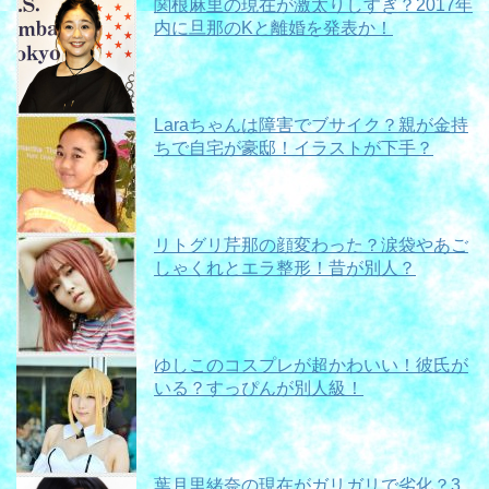
関根麻里の現在が激太りしすぎ？2017年
内に旦那のKと離婚を発表か！
Laraちゃんは障害でブサイク？親が金持
ちで自宅が豪邸！イラストが下手？
リトグリ芹那の顔変わった？涙袋やあご
しゃくれとエラ整形！昔が別人？
ゆしこのコスプレが超かわいい！彼氏が
いる？すっぴんが別人級！
葉月里緒奈の現在がガリガリで劣化？3