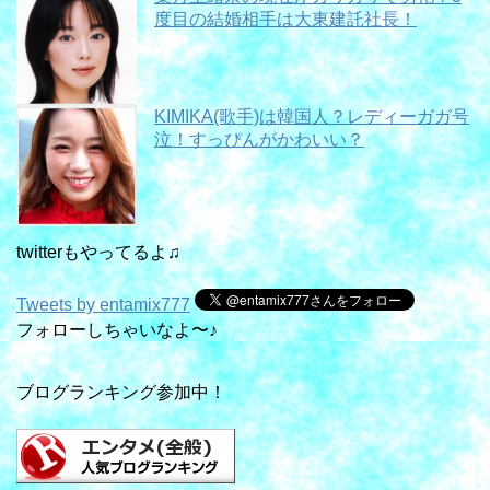
度目の結婚相手は大東建託社長！
KIMIKA(歌手)は韓国人？レディーガガ号
泣！すっぴんがかわいい？
twitterもやってるよ♫
Tweets by entamix777
フォローしちゃいなよ〜♪
ブログランキング参加中！