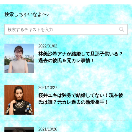
検索しちゃいなよ〜♪
2022/01/02
林美沙希アナが結婚して旦那子供いる？
過去の彼氏＆元カレ事情！
2021/10/27
桜井ユキは独身で結婚してない！現在彼
氏は誰？元カレ過去の熱愛相手！
2021/10/26