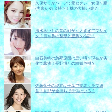
久保サラがハーフで元セクシー女優？親
(実家)が超金持ち！株の大損が嘘？
清水あいりの昔の顔が別人すぎてブサイ
ク？目や鼻の整形と豊胸を検証！
白石美帆の急死原因は黒い噂？現在が劣
化で悲惨！長野博との離婚危機？
佐藤藍子の現在は千葉で乗馬クラブ経
営！旦那が金持ちで子供はいる？