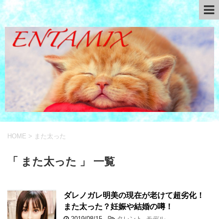
HOME
>
また太った
「 また太った 」 一覧
ダレノガレ明美の現在が老けて超劣化！
また太った？妊娠や結婚の噂！
2019/08/15
-
タレント
,
モデル