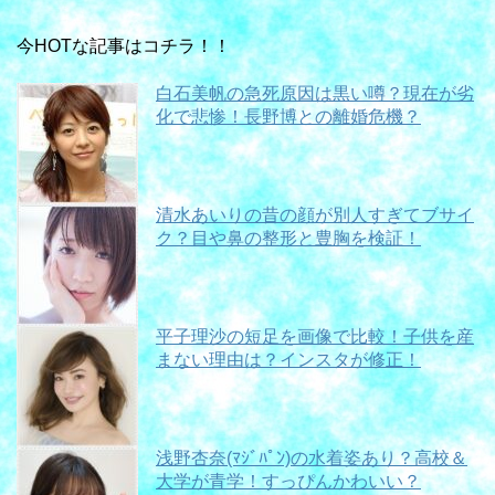
今HOTな記事はコチラ！！
白石美帆の急死原因は黒い噂？現在が劣
化で悲惨！長野博との離婚危機？
清水あいりの昔の顔が別人すぎてブサイ
ク？目や鼻の整形と豊胸を検証！
平子理沙の短足を画像で比較！子供を産
まない理由は？インスタが修正！
浅野杏奈(ﾏｼﾞﾊﾟﾝ)の水着姿あり？高校＆
大学が青学！すっぴんかわいい？