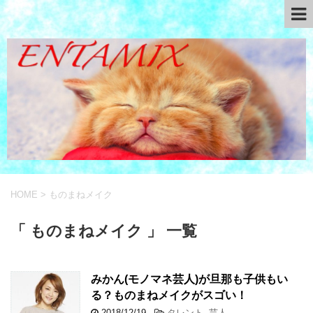
HOME
>
ものまねメイク
「 ものまねメイク 」 一覧
みかん(モノマネ芸人)が旦那も子供もい
る？ものまねメイクがスゴい！
2018/12/19
-
タレント
,
芸人