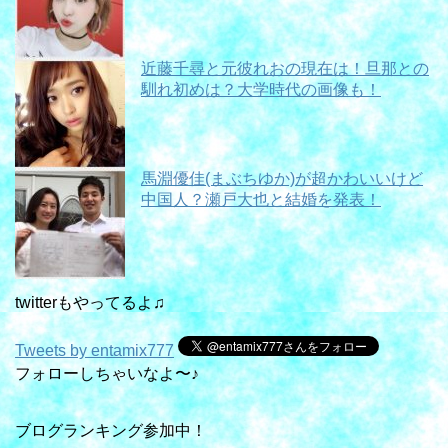
近藤千尋と元彼れおの現在は！旦那との
馴れ初めは？大学時代の画像も！
馬淵優佳(まぶちゆか)が超かわいいけど
中国人？瀬戸大也と結婚を発表！
twitterもやってるよ♫
Tweets by entamix777
フォローしちゃいなよ〜♪
ブログランキング参加中！