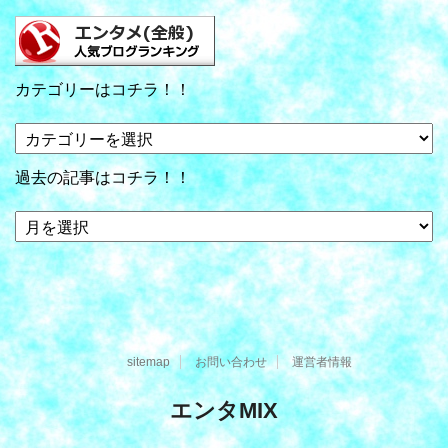
カテゴリーはコチラ！！
カ
テ
ゴ
過去の記事はコチラ！！
リ
ー
過
は
去
コ
の
チ
記
ラ！！
事
は
コ
sitemap
お問い合わせ
運営者情報
チ
ラ！！
エンタMIX