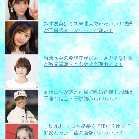
鈴木友菜はミス東北大でかわいい！彼氏
が玉森裕太？ぶりっこが嫌い！
時東ぁみの今現在が別人！メガネなし姿
が秋元真夏？本名や改名理由とは！
高橋由伸が嫁と別居で離婚危機！原因は
不倫と借金？子供(娘)がかわいい！
「NiziU」マコ性格悪くて嫌い？痩せて
顔変わった！昔の画像がかわいい？