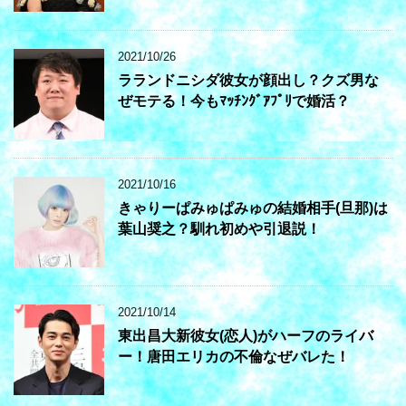
2021/10/26
ラランドニシダ彼女が顔出し？クズ男な
ぜモテる！今もﾏｯﾁﾝｸﾞｱﾌﾟﾘで婚活？
2021/10/16
きゃりーぱみゅぱみゅの結婚相手(旦那)は
葉山奨之？馴れ初めや引退説！
2021/10/14
東出昌大新彼女(恋人)がハーフのライバ
ー！唐田エリカの不倫なぜバレた！