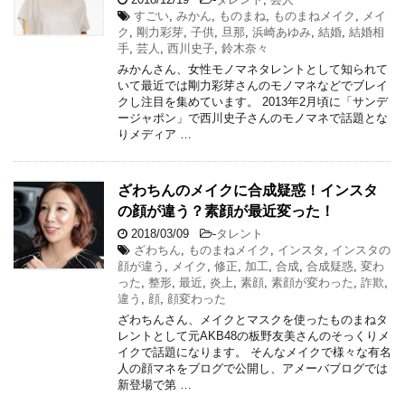
すごい
,
みかん
,
ものまね
,
ものまねメイク
,
メイ
ク
,
剛力彩芽
,
子供
,
旦那
,
浜崎あゆみ
,
結婚
,
結婚相
手
,
芸人
,
西川史子
,
鈴木奈々
みかんさん、女性モノマネタレントとして知られて
いて最近では剛力彩芽さんのモノマネなどでブレイ
クし注目を集めています。 2013年2月頃に「サンデ
ージャポン」で西川史子さんのモノマネで話題とな
りメディア …
ざわちんのメイクに合成疑惑！インスタ
の顔が違う？素顔が最近変った！
2018/03/09
-
タレント
ざわちん
,
ものまねメイク
,
インスタ
,
インスタの
顔が違う
,
メイク
,
修正
,
加工
,
合成
,
合成疑惑
,
変わ
った
,
整形
,
最近
,
炎上
,
素顔
,
素顔が変わった
,
詐欺
,
違う
,
顔
,
顔変わった
ざわちんさん、メイクとマスクを使ったものまねタ
レントとして元AKB48の板野友美さんのそっくりメ
イクで話題になります。 そんなメイクで様々な有名
人の顔マネをブログで公開し、アメーバブログでは
新登場で第 …