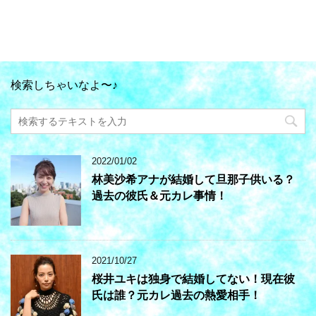
検索しちゃいなよ〜♪
2022/01/02
林美沙希アナが結婚して旦那子供いる？
過去の彼氏＆元カレ事情！
2021/10/27
桜井ユキは独身で結婚してない！現在彼
氏は誰？元カレ過去の熱愛相手！