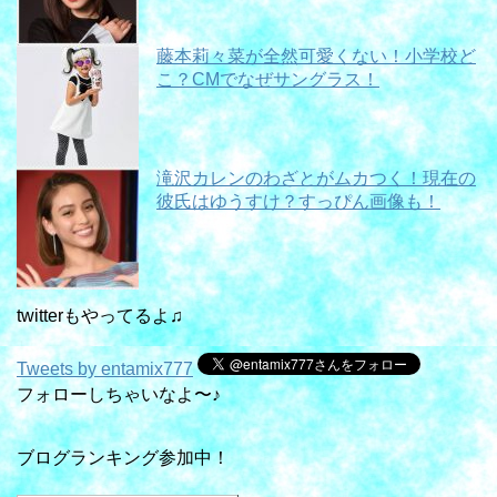
藤本莉々菜が全然可愛くない！小学校ど
こ？CMでなぜサングラス！
滝沢カレンのわざとがムカつく！現在の
彼氏はゆうすけ？すっぴん画像も！
twitterもやってるよ♫
Tweets by entamix777
フォローしちゃいなよ〜♪
ブログランキング参加中！