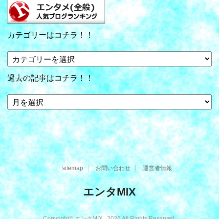
カテゴリーはコチラ！！
カ
テ
ゴ
過去の記事はコチラ！！
リ
ー
過
は
去
コ
の
チ
記
ラ！！
事
は
コ
sitemap
お問い合わせ
運営者情報
チ
ラ！！
エンタMIX
Copyright© エンタMIX , 2026 All Rights Reserved.