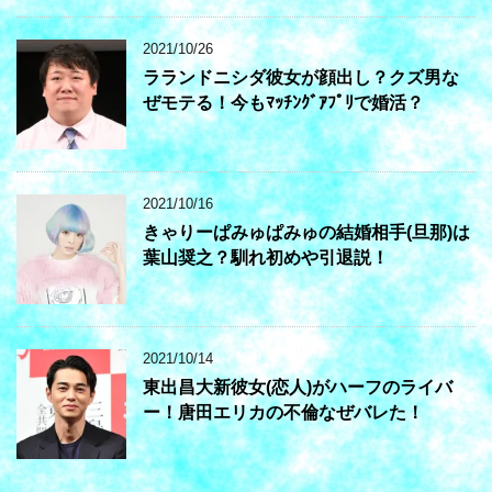
2021/10/26
ラランドニシダ彼女が顔出し？クズ男な
ぜモテる！今もﾏｯﾁﾝｸﾞｱﾌﾟﾘで婚活？
2021/10/16
きゃりーぱみゅぱみゅの結婚相手(旦那)は
葉山奨之？馴れ初めや引退説！
2021/10/14
東出昌大新彼女(恋人)がハーフのライバ
ー！唐田エリカの不倫なぜバレた！