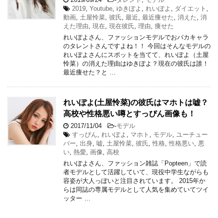
2019
,
Youtube
,
ゆきぽよ
,
れいぽよ
,
ダイエット
,
動画
,
土屋怜菜
,
彼氏
,
最近
,
最近痩せた
,
消えた
,
消
えた理由
,
現在
,
現在彼氏
,
理由
,
痩せた
れいぽよさん、ファッションモデルでおバカキャラ
のタレントさんですよね！！ 今回はそんなモデルの
れいぽよさんにスポットを当てて、れいぽよ（土屋
怜菜）の消えた理由はゆきぽよ？現在の彼氏は誰！
最近痩せた？と …
れいぽよ(土屋怜菜)の彼氏はマホトは嘘？
高校や性格悪い噂とすっぴん画像も！
2017/11/04
-
モデル
すっぴん
,
れいぽよ
,
マホト
,
モデル
,
ユーチュー
バー
,
出身
,
嘘
,
土屋怜菜
,
彼氏
,
性格
,
性格悪い
,
悪
い
,
熱愛
,
画像
,
高校
れいぽよさん、ファッション雑誌「Popteen」で読
者モデルとして活躍していて、現役中学生ながらも
容姿が大人っぽいと注目されています。 2015年か
らは同誌の専属モデルとして人気を集めていてツイ
ッター …