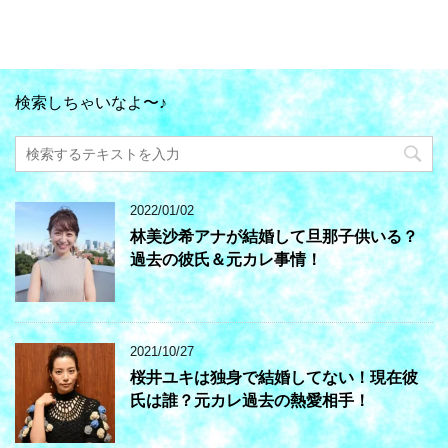
検索しちゃいなよ〜♪
2022/01/02
林美沙希アナが結婚して旦那子供いる？
過去の彼氏＆元カレ事情！
2021/10/27
桜井ユキは独身で結婚してない！現在彼
氏は誰？元カレ過去の熱愛相手！