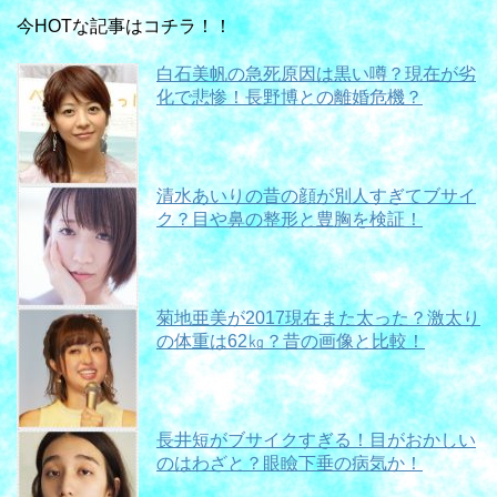
今HOTな記事はコチラ！！
白石美帆の急死原因は黒い噂？現在が劣
化で悲惨！長野博との離婚危機？
清水あいりの昔の顔が別人すぎてブサイ
ク？目や鼻の整形と豊胸を検証！
菊地亜美が2017現在また太った？激太り
の体重は62㎏？昔の画像と比較！
長井短がブサイクすぎる！目がおかしい
のはわざと？眼瞼下垂の病気か！