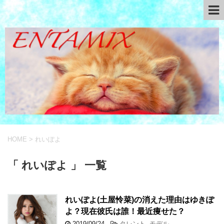
HOME
>
れいぽよ
「 れいぽよ 」 一覧
れいぽよ(土屋怜菜)の消えた理由はゆきぽ
よ？現在彼氏は誰！最近痩せた？
2019/09/24
-
タレント
,
モデル