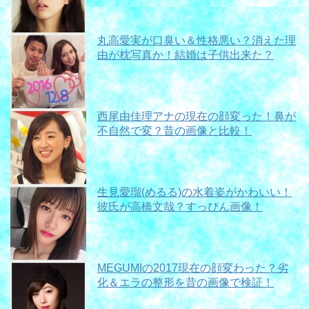
丸高愛実が口臭い＆性格悪い？消えた理
由が枕写真か！結婚は子供出来た？
西尾由佳理アナの現在の顔変った！鼻が
不自然で変？昔の画像と比較！
生見愛瑠(めるる)の水着姿がかわいい！
彼氏が高橋文哉？すっぴん画像！
MEGUMIの2017現在の顔変わった？劣
化＆エラの整形を昔の画像で検証！