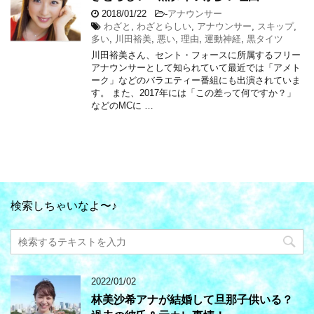
2018/01/22
-
アナウンサー
わざと
,
わざとらしい
,
アナウンサー
,
スキップ
,
多い
,
川田裕美
,
悪い
,
理由
,
運動神経
,
黒タイツ
川田裕美さん、セント・フォースに所属するフリー
アナウンサーとして知られていて最近では「アメト
ーク」などのバラエティー番組にも出演されていま
す。 また、2017年には「この差って何ですか？」
などのMCに …
検索しちゃいなよ〜♪
2022/01/02
林美沙希アナが結婚して旦那子供いる？