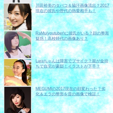
川田裕美のタバコ＆脇汗画像流出？2017
現在の彼氏や歴代の熱愛相手も！
RaMu(youtuber)に彼氏がいる？顔の整形
疑惑！高校時代の画像あり？
Laraちゃんは障害でブサイク？親が金持
ちで自宅が豪邸！イラストが下手？
MEGUMIの2017現在の顔変わった？劣
化＆エラの整形を昔の画像で検証！