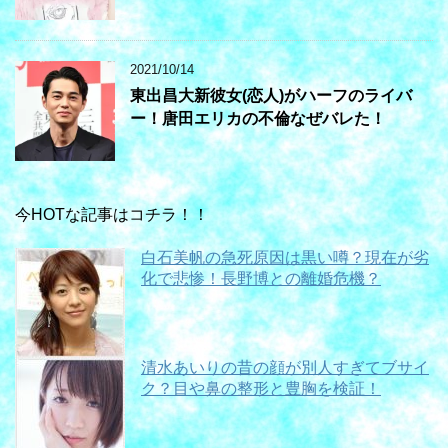
2021/10/14
東出昌大新彼女(恋人)がハーフのライバ
ー！唐田エリカの不倫なぜバレた！
今HOTな記事はコチラ！！
白石美帆の急死原因は黒い噂？現在が劣
化で悲惨！長野博との離婚危機？
清水あいりの昔の顔が別人すぎてブサイ
ク？目や鼻の整形と豊胸を検証！