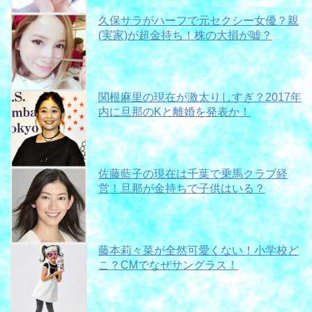
久保サラがハーフで元セクシー女優？親
(実家)が超金持ち！株の大損が嘘？
関根麻里の現在が激太りしすぎ？2017年
内に旦那のKと離婚を発表か！
佐藤藍子の現在は千葉で乗馬クラブ経
営！旦那が金持ちで子供はいる？
藤本莉々菜が全然可愛くない！小学校ど
こ？CMでなぜサングラス！