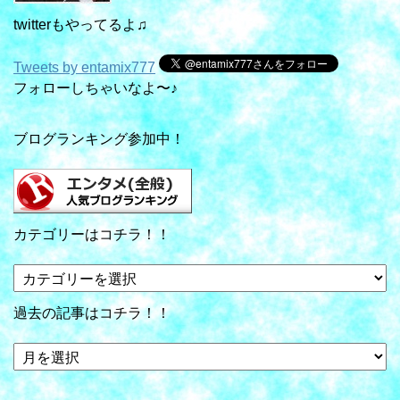
twitterもやってるよ♫
Tweets by entamix777
フォローしちゃいなよ〜♪
ブログランキング参加中！
カテゴリーはコチラ！！
カ
テ
ゴ
過去の記事はコチラ！！
リ
ー
過
は
去
コ
の