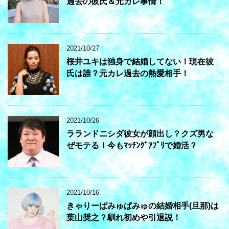
過去の彼氏＆元カレ事情！
2021/10/27
桜井ユキは独身で結婚してない！現在彼
氏は誰？元カレ過去の熱愛相手！
2021/10/26
ラランドニシダ彼女が顔出し？クズ男な
ぜモテる！今もﾏｯﾁﾝｸﾞｱﾌﾟﾘで婚活？
2021/10/16
きゃりーぱみゅぱみゅの結婚相手(旦那)は
葉山奨之？馴れ初めや引退説！