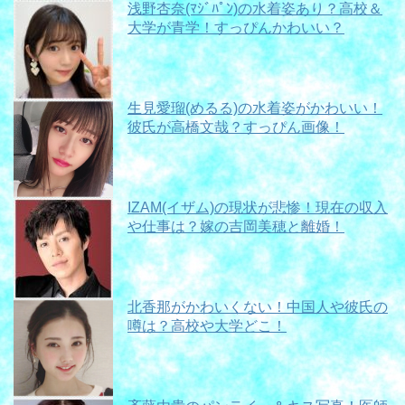
浅野杏奈(ﾏｼﾞﾊﾟﾝ)の水着姿あり？高校＆
大学が青学！すっぴんかわいい？
生見愛瑠(めるる)の水着姿がかわいい！
彼氏が高橋文哉？すっぴん画像！
IZAM(イザム)の現状が悲惨！現在の収入
や仕事は？嫁の吉岡美穂と離婚！
北香那がかわいくない！中国人や彼氏の
噂は？高校や大学どこ！