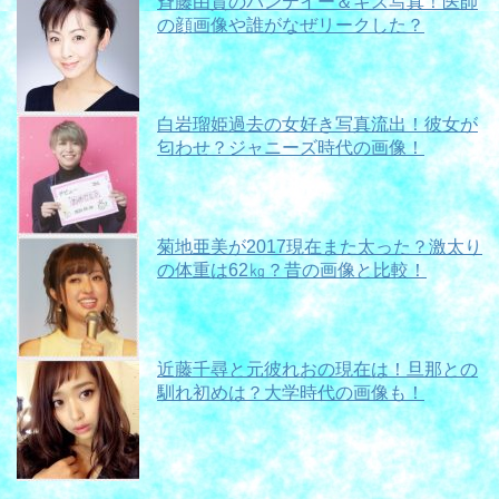
斉藤由貴のパンテイー＆キス写真！医師
の顔画像や誰がなぜリークした？
白岩瑠姫過去の女好き写真流出！彼女が
匂わせ？ジャニーズ時代の画像！
菊地亜美が2017現在また太った？激太り
の体重は62㎏？昔の画像と比較！
近藤千尋と元彼れおの現在は！旦那との
馴れ初めは？大学時代の画像も！