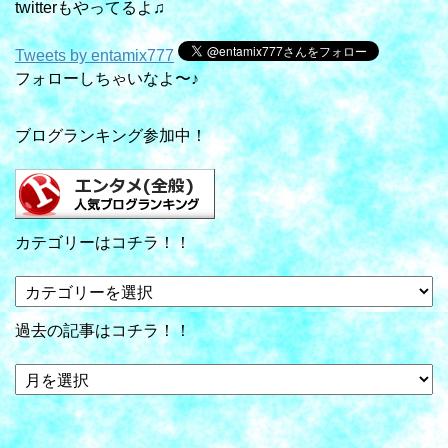
twitterもやってるよ♫
Tweets by entamix777
フォローしちゃいなよ〜♪
ブログランキング参加中！
カテゴリーはコチラ！！
カ
テ
ゴ
過去の記事はコチラ！！
リ
ー
過
は
去
コ
の
チ
記