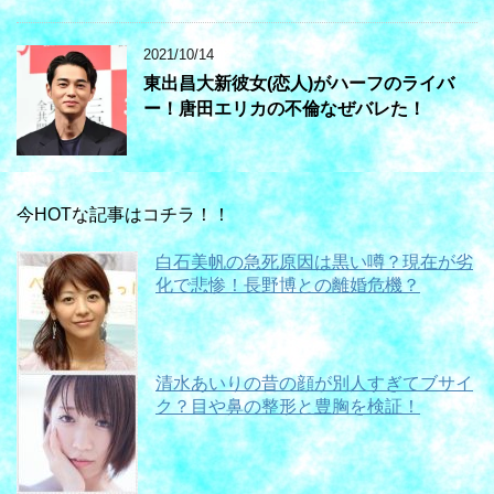
2021/10/14
東出昌大新彼女(恋人)がハーフのライバ
ー！唐田エリカの不倫なぜバレた！
今HOTな記事はコチラ！！
白石美帆の急死原因は黒い噂？現在が劣
化で悲惨！長野博との離婚危機？
清水あいりの昔の顔が別人すぎてブサイ
ク？目や鼻の整形と豊胸を検証！