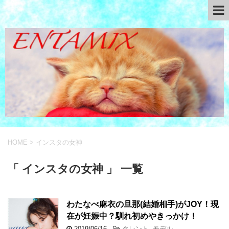
HOME
>
インスタの女神
「 インスタの女神 」 一覧
わたなべ麻衣の旦那(結婚相手)がJOY！現
在が妊娠中？馴れ初めやきっかけ！
2019/06/16
-
タレント
,
モデル