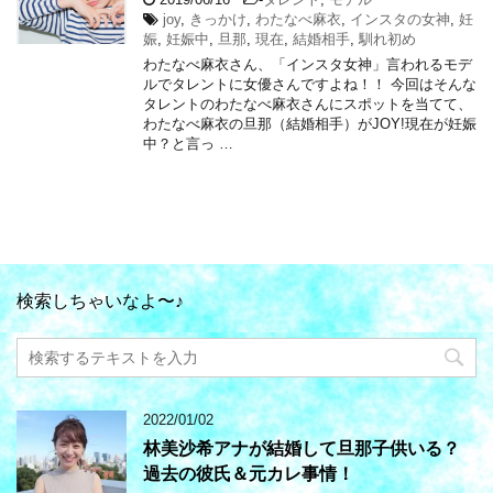
joy
,
きっかけ
,
わたなべ麻衣
,
インスタの女神
,
妊
娠
,
妊娠中
,
旦那
,
現在
,
結婚相手
,
馴れ初め
わたなべ麻衣さん、「インスタ女神」言われるモデ
ルでタレントに女優さんですよね！！ 今回はそんな
タレントのわたなべ麻衣さんにスポットを当てて、
わたなべ麻衣の旦那（結婚相手）がJOY!現在が妊娠
中？と言っ …
検索しちゃいなよ〜♪
2022/01/02
林美沙希アナが結婚して旦那子供いる？
過去の彼氏＆元カレ事情！