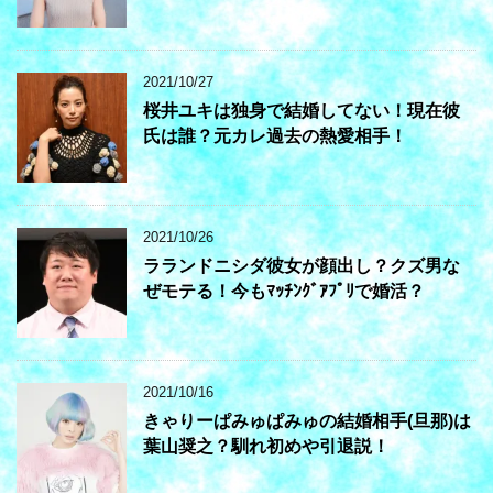
2021/10/27
桜井ユキは独身で結婚してない！現在彼
氏は誰？元カレ過去の熱愛相手！
2021/10/26
ラランドニシダ彼女が顔出し？クズ男な
ぜモテる！今もﾏｯﾁﾝｸﾞｱﾌﾟﾘで婚活？
2021/10/16
きゃりーぱみゅぱみゅの結婚相手(旦那)は
葉山奨之？馴れ初めや引退説！