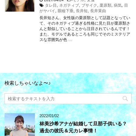
タレ目
,
ネガティブ
,
ブサイク
,
栗原類
,
病気
,
目
がヤバイ
,
眼瞼下垂
,
長井短
,
長井茉由
長井短さん、女性版の栗原類として話題となってい
て、そのネガティブ過ぎる性格に見た目が栗原類さ
んと類似していることから注目されているんです！
また、モデルであるところも同じでそのミステリア
スな雰囲気が色 …
検索しちゃいなよ〜♪
2022/01/02
林美沙希アナが結婚して旦那子供いる？
過去の彼氏＆元カレ事情！