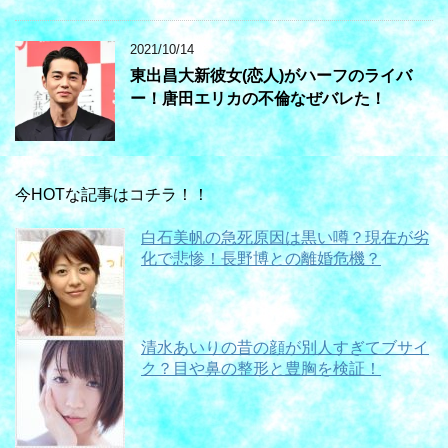
2021/10/14
東出昌大新彼女(恋人)がハーフのライバ
ー！唐田エリカの不倫なぜバレた！
今HOTな記事はコチラ！！
白石美帆の急死原因は黒い噂？現在が劣
化で悲惨！長野博との離婚危機？
清水あいりの昔の顔が別人すぎてブサイ
ク？目や鼻の整形と豊胸を検証！