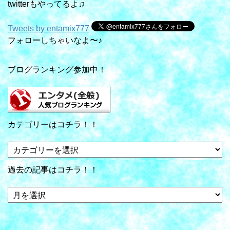
twitterもやってるよ♫
Tweets by entamix777
フォローしちゃいなよ〜♪
ブログランキング参加中！
カテゴリーはコチラ！！
カ
テ
ゴ
過去の記事はコチラ！！
リ
ー
過
は
去
コ
の
チ
記