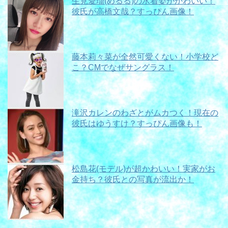
生見愛瑠(めるる)の水着姿がかわいい！
彼氏が高橋文哉？すっぴん画像！
藤本莉々菜が全然可愛くない！小学校ど
こ？CMでなぜサングラス！
滝沢カレンのわざとがムカつく！現在の
彼氏はゆうすけ？すっぴん画像も！
松島花(モデル)が超かわいい！実家がお
金持ち？彼氏との写真が流出か！