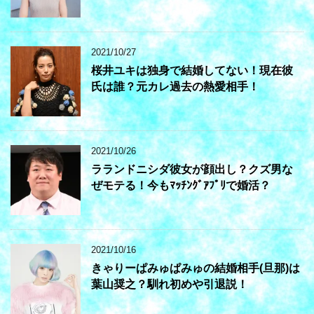
2021/10/27
桜井ユキは独身で結婚してない！現在彼
氏は誰？元カレ過去の熱愛相手！
2021/10/26
ラランドニシダ彼女が顔出し？クズ男な
ぜモテる！今もﾏｯﾁﾝｸﾞｱﾌﾟﾘで婚活？
2021/10/16
きゃりーぱみゅぱみゅの結婚相手(旦那)は
葉山奨之？馴れ初めや引退説！