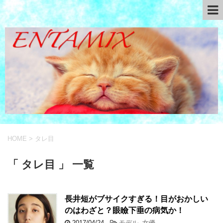
HOME
>
タレ目
「 タレ目 」 一覧
長井短がブサイクすぎる！目がおかしい
のはわざと？眼瞼下垂の病気か！
2017/04/24
-
モデル
,
女優