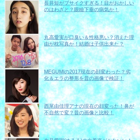
長井短がブサイクすぎる！目がおかしい
のはわざと？眼瞼下垂の病気か！
丸高愛実が口臭い＆性格悪い？消えた理
由が枕写真か！結婚は子供出来た？
MEGUMIの2017現在の顔変わった？劣
化＆エラの整形を昔の画像で検証！
西尾由佳理アナの現在の顔変った！鼻が
不自然で変？昔の画像と比較！