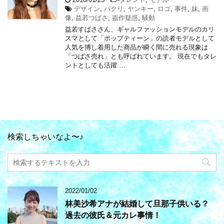
デザイン
,
パクリ
,
ヤンキー
,
ロゴ
,
事件
,
妹
,
画
像
,
益若つばさ
,
盗作疑惑
,
騒動
益若すばささん、ギャルファッションモデルのカリ
スマとして「ポップティーン」の読者モデルとして
人気を博し着用した商品が瞬く間に売れる現象は
「つばさ売れ」とも呼ばれています。 現在でもタレ
ントとしても活躍 …
検索しちゃいなよ〜♪
2022/01/02
林美沙希アナが結婚して旦那子供いる？
過去の彼氏＆元カレ事情！