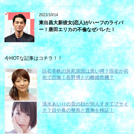
2021/10/14
東出昌大新彼女(恋人)がハーフのライバ
ー！唐田エリカの不倫なぜバレた！
今HOTな記事はコチラ！！
白石美帆の急死原因は黒い噂？現在が劣
化で悲惨！長野博との離婚危機？
清水あいりの昔の顔が別人すぎてブサイ
ク？目や鼻の整形と豊胸を検証！