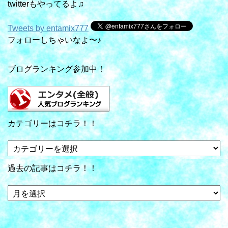
twitterもやってるよ♫
Tweets by entamix777
フォローしちゃいなよ〜♪
ブログランキング参加中！
カテゴリーはコチラ！！
カ
テ
ゴ
過去の記事はコチラ！！
リ
ー
過
は
去
コ
の
チ
記