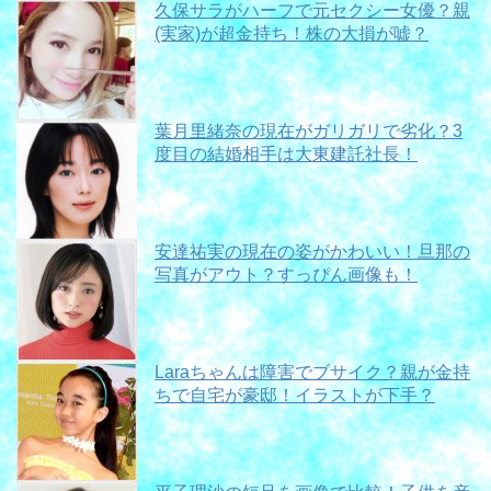
久保サラがハーフで元セクシー女優？親
(実家)が超金持ち！株の大損が嘘？
葉月里緒奈の現在がガリガリで劣化？3
度目の結婚相手は大東建託社長！
安達祐実の現在の姿がかわいい！旦那の
写真がアウト？すっぴん画像も！
Laraちゃんは障害でブサイク？親が金持
ちで自宅が豪邸！イラストが下手？