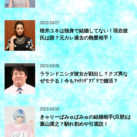
2021/10/27
桜井ユキは独身で結婚してない！現在彼
氏は誰？元カレ過去の熱愛相手！
2021/10/26
ラランドニシダ彼女が顔出し？クズ男な
ぜモテる！今もﾏｯﾁﾝｸﾞｱﾌﾟﾘで婚活？
2021/10/16
きゃりーぱみゅぱみゅの結婚相手(旦那)は
葉山奨之？馴れ初めや引退説！