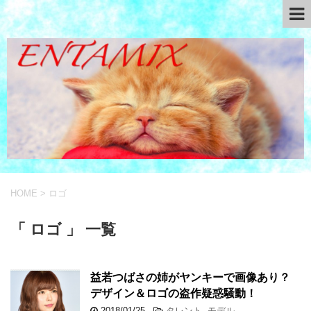
HOME
>
ロゴ
「 ロゴ 」 一覧
益若つばさの姉がヤンキーで画像あり？
デザイン＆ロゴの盗作疑惑騒動！
2018/01/25
-
タレント
,
モデル