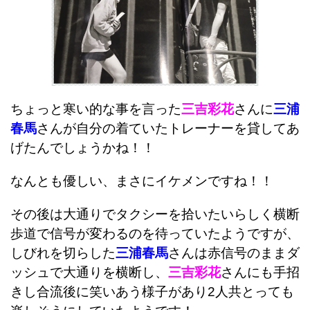
ちょっと寒い的な事を言った
三吉彩花
さんに
三浦
春馬
さんが自分の着ていたトレーナーを貸してあ
げたんでしょうかね！！
なんとも優しい、まさにイケメンですね！！
その後は大通りでタクシーを拾いたいらしく横断
歩道で信号が変わるのを待っていたようですが、
しびれを切らした
三浦春馬
さんは赤信号のままダ
ッシュで大通りを横断し、
三吉彩花
さんにも手招
きし合流後に笑いあう様子があり2人共とっても