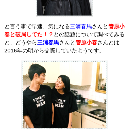
と言う事で早速、気になる
三浦春馬
さんと
管原小
春と破局してた！？
との話題について調べてみる
と、どうやら
三浦春馬
さんと
管原小春
さんとは
2016年の明から交際していたようです。