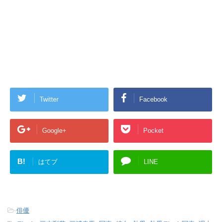
Twitter
Facebook
Google+
Pocket
B!
はてブ
LINE
-
俳優