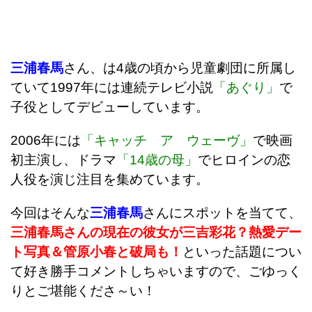
三浦春馬
さん、は4歳の頃から児童劇団に所属し
ていて1997年には連続テレビ小説
「あぐり」
で
子役としてデビューしています。
2006年には
「キャッチ ア ウェーヴ」
で映画
初主演し、ドラマ
「14歳の母」
でヒロインの恋
人役を演じ注目を集めています。
今回はそんな
三浦春馬
さんにスポットを当てて、
三浦春馬さんの現在の彼女が三吉彩花？熱愛デー
ト写真＆管原小春と破局も！
といった話題につい
て好き勝手コメントしちゃいますので、ごゆっく
りとご堪能くださ～い！