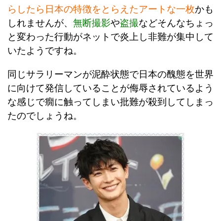
らしたら日本の特徴をとらえたアートな一枚
かも
しれませんが、
無断撮影
や
盗撮
などそんなちょっ
と変わった行動がネットで炎上し非難が集中して
いたようですね。
同じサラリーマンが泥酔状態で日本の醜態を世界
に向けて発信していることが侮辱されているよう
な感じで癇に触ってしまい批難が殺到してしまっ
たのでしょうね。