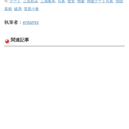
-
デート
,
三吉彩花
,
三浦春馬
,
写真
,
彼女
,
熱愛
,
熱愛デート写真
,
理由
,
真相
,
破局
,
管原小春
執筆者：
entamix
関連記事