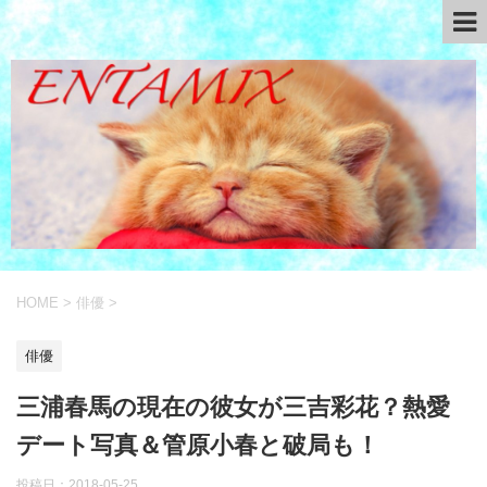
HOME
>
俳優
>
俳優
三浦春馬の現在の彼女が三吉彩花？熱愛
デート写真＆管原小春と破局も！
投稿日：
2018-05-25