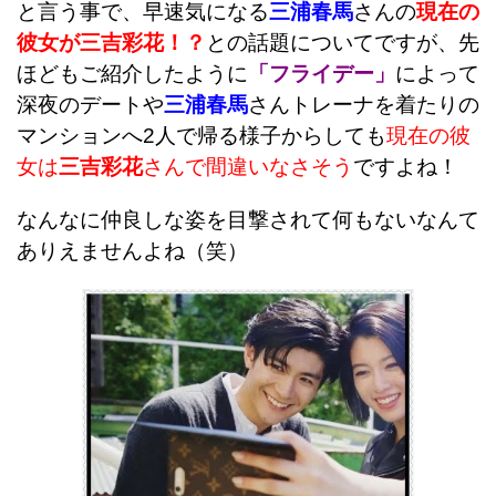
と言う事で、早速気になる
三浦春馬
さんの
現在の
彼女が三吉彩花！？
との話題についてですが、先
ほどもご紹介したように
「フライデー」
によって
深夜のデートや
三浦春馬
さんトレーナを着たりの
マンションへ2人で帰る様子からしても
現在の彼
女は
三吉彩花
さんで間違いなさそう
ですよね！
なんなに仲良しな姿を目撃されて何もないなんて
ありえませんよね（笑）