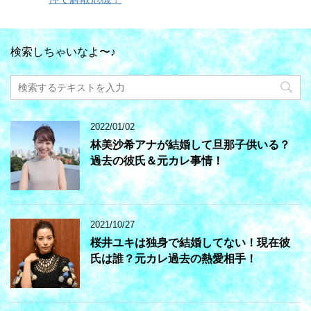
検索しちゃいなよ〜♪
2022/01/02
林美沙希アナが結婚して旦那子供いる？
過去の彼氏＆元カレ事情！
2021/10/27
桜井ユキは独身で結婚してない！現在彼
氏は誰？元カレ過去の熱愛相手！