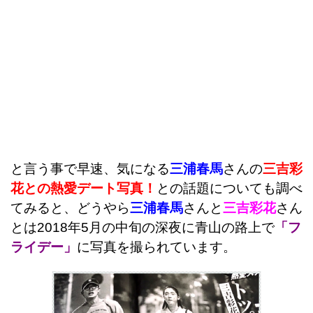
と言う事で早速、気になる
三浦春馬
さんの
三吉彩
花との熱愛デート写真！
との話題についても調べ
てみると、どうやら
三浦春馬
さんと
三吉彩花
さん
とは2018年5月の中旬の深夜に青山の路上で
「フ
ライデー」
に写真を撮られています。