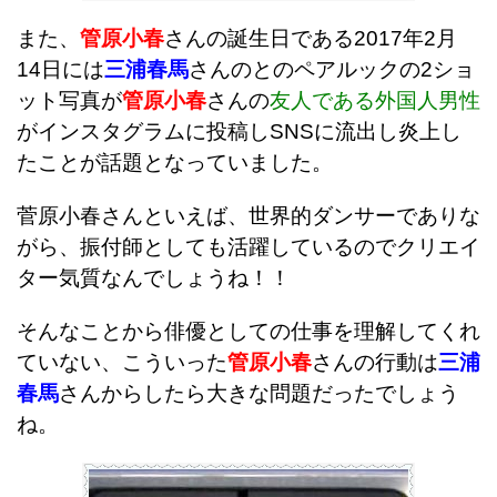
また、
管原小春
さんの誕生日である2017年2月
14日には
三浦春馬
さんのとのペアルックの2ショ
ット写真が
管原小春
さんの
友人である外国人男性
がインスタグラムに投稿しSNSに流出し炎上し
たことが話題となっていました。
菅原小春さんといえば、世界的ダンサーでありな
がら、振付師としても活躍しているのでクリエイ
ター気質なんでしょうね！！
そんなことから俳優としての仕事を理解してくれ
ていない、こういった
管原小春
さんの行動は
三浦
春馬
さんからしたら大きな問題だったでしょう
ね。