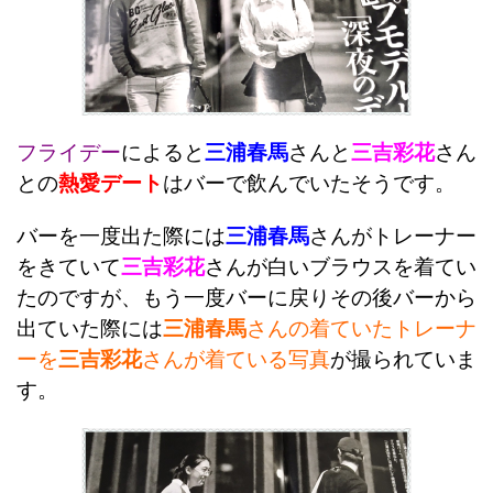
フライデー
によると
三浦春馬
さんと
三吉彩花
さん
との
熱愛デート
はバーで飲んでいたそうです。
バーを一度出た際には
三浦春馬
さんがトレーナー
をきていて
三吉彩花
さんが白いブラウスを着てい
たのですが、もう一度バーに戻りその後バーから
出ていた際には
三浦春馬
さんの着ていたトレーナ
ーを
三吉彩花
さんが着ている写真
が撮られていま
す。