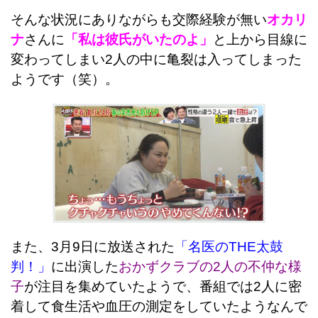
そんな状況にありながらも交際経験が無い
オカリ
ナ
さんに
「私は彼氏がいたのよ」
と上から目線に
変わってしまい2人の中に亀裂は入ってしまった
ようです（笑）。
また、3月9日に放送された
「名医のTHE太鼓
判！」
に出演した
おかずクラブの2人の不仲な様
子
が注目を集めていたようで、番組では2人に密
着して食生活や血圧の測定をしていたようなんで