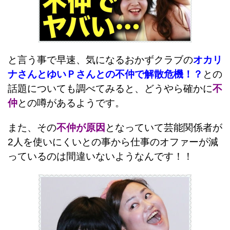
と言う事で早速、気になるおかずクラブの
オカリ
ナさんとゆいＰさんとの不仲で解散危機！？
との
話題についても調べてみると、どうやら確かに
不
仲
との噂があるようです。
また、その
不仲が原因
となっていて芸能関係者が
2人を使いにくいとの事から仕事のオファーが減
っているのは間違いないようなんです！！