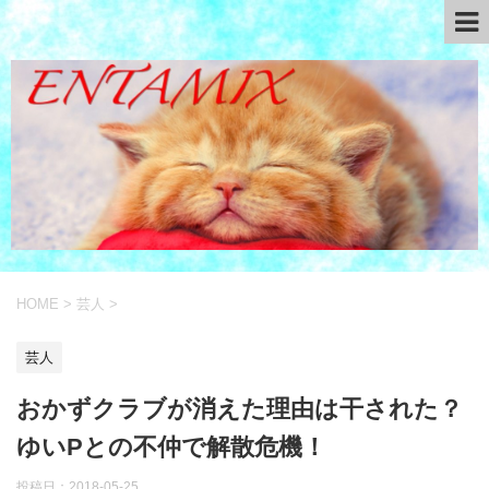
HOME
>
芸人
>
芸人
おかずクラブが消えた理由は干された？
ゆいPとの不仲で解散危機！
投稿日：
2018-05-25