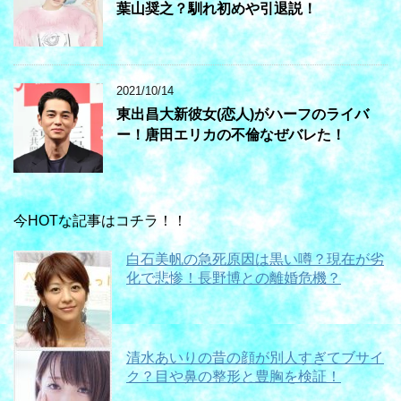
葉山奨之？馴れ初めや引退説！
2021/10/14
東出昌大新彼女(恋人)がハーフのライバ
ー！唐田エリカの不倫なぜバレた！
今HOTな記事はコチラ！！
白石美帆の急死原因は黒い噂？現在が劣
化で悲惨！長野博との離婚危機？
清水あいりの昔の顔が別人すぎてブサイ
ク？目や鼻の整形と豊胸を検証！