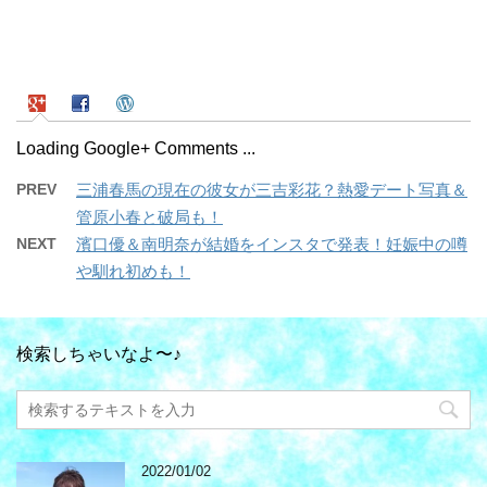
Loading Google+ Comments ...
PREV
三浦春馬の現在の彼女が三吉彩花？熱愛デート写真＆
管原小春と破局も！
NEXT
濱口優＆南明奈が結婚をインスタで発表！妊娠中の噂
や馴れ初めも！
検索しちゃいなよ〜♪
2022/01/02