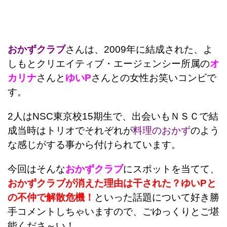
おかずクラブ
さんは、2009年に結成された、よ
しもとクリエイティブ・エージェンシー所属の
オ
カリナ
さんと
ゆいP
さんとの女性お笑いコンビで
す。
2人はNSC東京校15期生で、出会いもＮＳＣで結
成当時はトリオでそれぞれが
料理のおかず
のよう
な感じがする事から付けられています。
今回はそんな
おかずクラブ
にスポットを当てて、
おかずクラブが消えた理由は干された？ゆいPと
の不仲で解散危機！
といった話題について好き勝
手コメントしちゃいますので、ごゆっくりとご堪
能くださ～い！