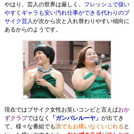
やはり、芸人の世界は厳しく、
フレッシュで扱い
やすくギャラも安い汚れ仕事ができる代わりのブ
サイク芸人
が次から次と入れ替わりやすい傾向に
あるからのようです。
現在ではブサイク女性お笑いコンビと言えば
おか
ずクラブ
ではなく
「ガンバレルーヤ」
が出てき
て、様々な番組でも
誰でもお構いなくいじれる
と