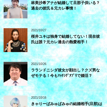
林美沙希アナが結婚して旦那子供いる？
過去の彼氏＆元カレ事情！
2021/10/27
桜井ユキは独身で結婚してない！現在彼
氏は誰？元カレ過去の熱愛相手！
2021/10/26
ラランドニシダ彼女が顔出し？クズ男な
ぜモテる！今もﾏｯﾁﾝｸﾞｱﾌﾟﾘで婚活？
2021/10/16
きゃりーぱみゅぱみゅの結婚相手(旦那)は