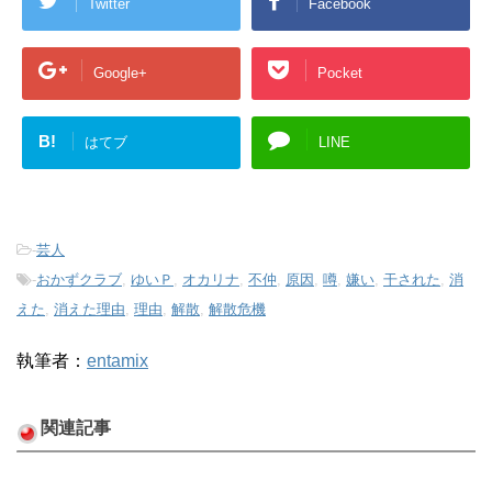
Twitter
Facebook
Google+
Pocket
B!
はてブ
LINE
-
芸人
-
おかずクラブ
,
ゆいＰ
,
オカリナ
,
不仲
,
原因
,
噂
,
嫌い
,
干された
,
消
えた
,
消えた理由
,
理由
,
解散
,
解散危機
執筆者：
entamix
関連記事