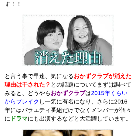
す！！
と言う事で早速、気になる
おかずクラブが消えた
理由は干された？
との話題についてまずは調べて
みると、どうやら
おかずクラブ
は
2015年くらい
からブレイク
し一気に有名になり、さらに
2016
年にはバラエティ番組だけでなくメンバーが個々
に
ドラマ
にも出演するなどと大活躍しています。