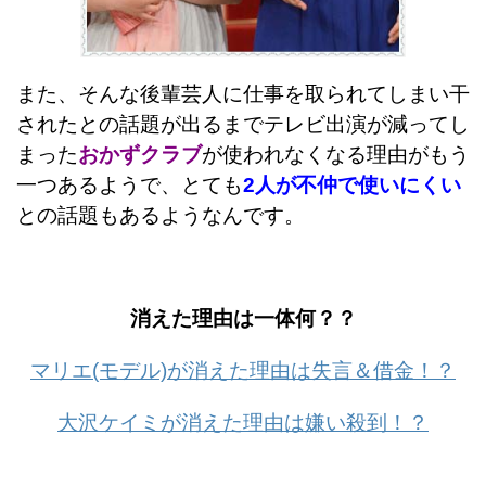
また、そんな後輩芸人に仕事を取られてしまい干
されたとの話題が出るまでテレビ出演が減ってし
まった
おかずクラブ
が使われなくなる理由がもう
一つあるようで、とても
2人が不仲で使いにくい
との話題もあるようなんです。
消えた理由は一体何？？
マリエ(モデル)が消えた理由は失言＆借金！？
大沢ケイミが消えた理由は嫌い殺到！？