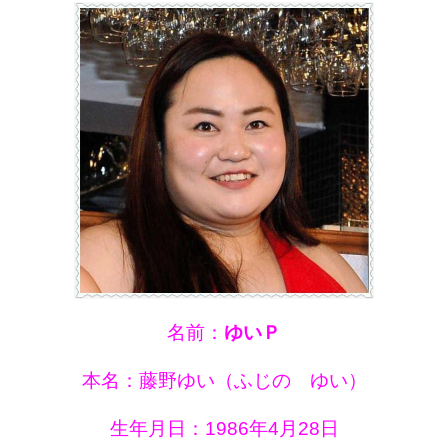
名前：
ゆいＰ
本名：藤野ゆい（ふじの ゆい）
生年月日：1986年4月28日