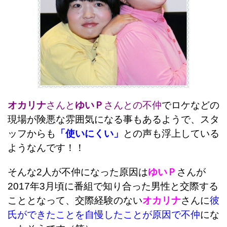
オカリナ
さんと
ゆいＰ
さんとの不仲
でロケなどの
現場が険悪な雰囲気になる事もあるようで、スタ
ッフからも
「使いにくい」
との声も浮上している
ようなんです！！
そんな2人が不仲になった原因は
ゆいＰ
さんが
2017年3月頃に番組で知り合った男性と交際する
こととなって、交際経験のない
オカリナ
さんに
彼
氏ができたことを自慢したことが原因で不仲
にな