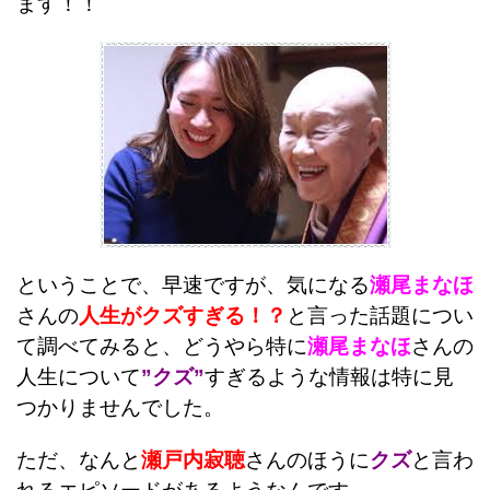
ます！！
ということで、早速ですが、気になる
瀬尾まなほ
さんの
人生がクズすぎる！？
と言った話題につい
て調べてみると、
どうやら特に
瀬尾まなほ
さんの
人生について
”クズ”
すぎるような情報は特に見
つかりませんでした。
ただ、なんと
瀬戸内寂聴
さんのほうに
クズ
と言わ