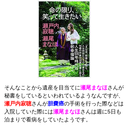
そんなことから遺産を目当てに
瀬尾まなほ
さんが
秘書をしているといわれているようなんですが、
瀬戸内寂聴
さんが
胆嚢癌
の手術を行った際などは
入院していた際には
瀬尾まなほ
さんは週に5日も
泊まりで看病をしていたようです。