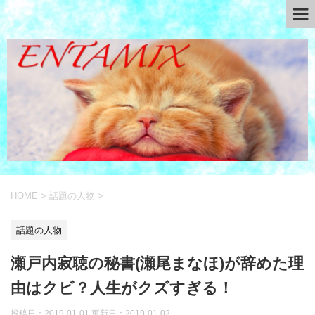
HOME
>
話題の人物
>
話題の人物
瀬戸内寂聴の秘書(瀬尾まなほ)が辞めた理
由はクビ？人生がクズすぎる！
投稿日：2019-01-01 更新日：
2019-01-02