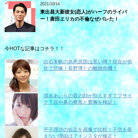
2021/10/14
東出昌大新彼女(恋人)がハーフのライバ
ー！唐田エリカの不倫なぜバレた！
今HOTな記事はコチラ！！
白石美帆の急死原因は黒い噂？現在が劣
化で悲惨！長野博との離婚危機？
清水あいりの昔の顔が別人すぎてブサイ
ク？目や鼻の整形と豊胸を検証！
平子理沙の短足を画像で比較！子供を産
まない理由は？インスタが修正！