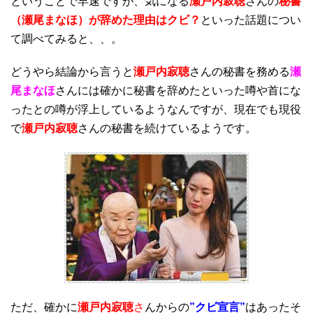
ということで早速ですが、気になる
瀬戸内寂聴
さんの
秘書
（瀬尾まなほ）が辞めた理由はクビ？
といった話題につい
て調べてみると、、。
どうやら結論から言うと
瀬戸内寂聴
さんの秘書を務める
瀬
尾まなほ
さんには確かに秘書を辞めたといった噂や首にな
ったとの噂が浮上しているようなんですが、現在でも現役
で
瀬戸内寂聴
さんの秘書を続けているようです。
ただ、確かに
瀬戸内寂聴
さ
んからの
”クビ宣言”
はあったそ