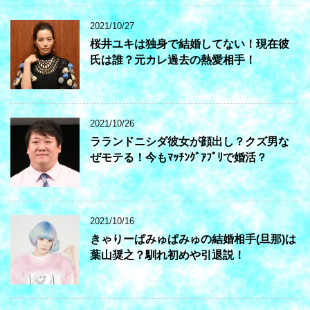
2021/10/27
桜井ユキは独身で結婚してない！現在彼
氏は誰？元カレ過去の熱愛相手！
2021/10/26
ラランドニシダ彼女が顔出し？クズ男な
ぜモテる！今もﾏｯﾁﾝｸﾞｱﾌﾟﾘで婚活？
2021/10/16
きゃりーぱみゅぱみゅの結婚相手(旦那)は
葉山奨之？馴れ初めや引退説！