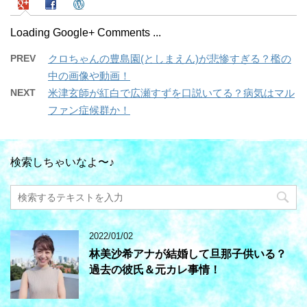
Loading Google+ Comments ...
PREV
クロちゃんの豊島園(としまえん)が悲惨すぎる？檻の
中の画像や動画！
NEXT
米津玄師が紅白で広瀬すずを口説いてる？病気はマル
ファン症候群か！
検索しちゃいなよ〜♪
2022/01/02
林美沙希アナが結婚して旦那子供いる？
過去の彼氏＆元カレ事情！