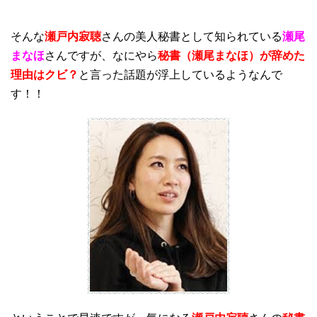
そんな
瀬戸内寂聴
さんの美人秘書として知られている
瀬尾
まなほ
さんですが、なにやら
秘書（瀬尾まなほ）が辞めた
理由はクビ？
と言った話題が浮上しているようなんで
す！！