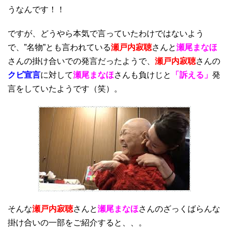
うなんです！！
ですが、どうやら本気で言っていたわけではないよう
で、”名物”とも言われている
瀬戸内寂聴
さんと
瀬尾まなほ
さんの掛け合いでの発言だったようで、
瀬戸内寂聴
さんの
クビ宣言
に対して
瀬尾まなほ
さんも負けじと
「訴える」
発
言をしていたようです（笑）。
そんな
瀬戸内寂聴
さんと
瀬尾まなほ
さんのざっくばらんな
掛け合いの一部をご紹介すると、、。