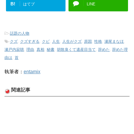
B!
はてブ
LINE
-
話題の人物
-
クズ
,
クズすぎる
,
クビ
,
人生
,
人生がクズ
,
原因
,
性格
,
瀬尾まなほ
,
瀬戸内寂聴
,
理由
,
真相
,
秘書
,
胡散臭くて遺産目当て
,
辞めた
,
辞めた理
由は
,
首
執筆者：
entamix
関連記事