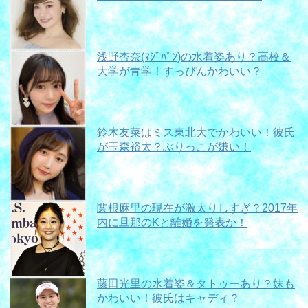
浅野杏奈(ﾏｼﾞﾊﾟﾝ)の水着姿あり？高校＆
大学が青学！すっぴんかわいい？
鈴木友菜はミス東北大でかわいい！彼氏
が玉森裕太？ぶりっこが嫌い！
関根麻里の現在が激太りしすぎ？2017年
内に旦那のKと離婚を発表か！
藤田光里の水着姿＆タトゥーあり？妹も
かわいい！彼氏はキャディ？