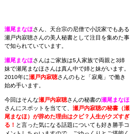
瀬尾まなほ
さん、天台宗の尼僧で小説家でもある
瀬戸内寂聴さんの美人秘書として注目を集めた事
で知られていています。
瀬尾まなほ
さんはご家族は5人家族で両親と3姉
妹で瀬尾まなほさんは真ん中で姉と妹がいます。
2010年に
瀬戸内寂聴
さんのもと「寂庵」で働き
始め手います。
今回はそんな
瀬戸内寂聴
さんの秘書の
瀬尾まなほ
さんにスポットを当てて、
瀬戸内寂聴の秘書（瀬
尾まなほ）が辞めた理由はクビ？人生がクズすぎ
る！
と言った気になる話題についても好き勝手コ
メントしちゃいますので、ごゆっくりとご堪能く