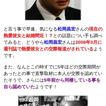
と言う事で早速、気になる
松岡昌宏
さんの
現在の
熱愛彼女と結婚間近！？
との話題につい手も調べ
てみると、どうやら
松岡昌宏
さんは
2008年3月に
週刊誌で熱愛彼女との交際報道がされている
よう
です。
また、なんとこの時すでに5年ほどの交際期間が
あったとの事で直撃取材に本人が交際を認めてい
たそうで、さらには
5年前から同棲している事を
自ら認めていた
ようです！