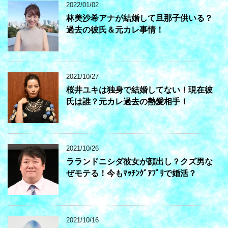
2022/01/02
林美沙希アナが結婚して旦那子供いる？
過去の彼氏＆元カレ事情！
2021/10/27
桜井ユキは独身で結婚してない！現在彼
氏は誰？元カレ過去の熱愛相手！
2021/10/26
ラランドニシダ彼女が顔出し？クズ男な
ぜモテる！今もﾏｯﾁﾝｸﾞｱﾌﾟﾘで婚活？
2021/10/16