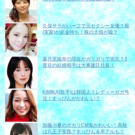
久保サラがハーフで元セクシー女優？親
(実家)が超金持ち！株の大損が嘘？
葉月里緒奈の現在がガリガリで劣化？3
度目の結婚相手は大東建託社長！
KIMIKA(歌手)は韓国人？レディーガガ号
泣！すっぴんがかわいい？
加藤小夏のポカリCM鬼かわいい！高校
は八王子実践？すっぴん＆卒アルも！