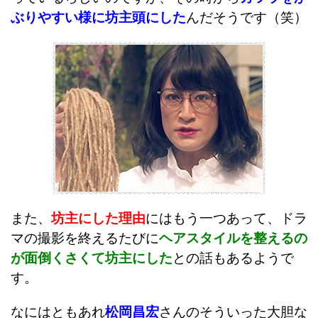
ぶりやすい様に坊主頭にした
んだそうです（笑）
また、
坊主にした理由
にはもう一つあって、ドラ
マの撮影を終えるたびに
ヘアスタイルを整えるの
が面倒くさくて坊主にした
との話もあるようで
す。
なにはともあれ
松岡昌宏
さんのそういった大胆な