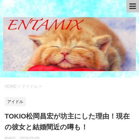
HOME
>
アイドル
>
アイドル
TOKIO松岡昌宏が坊主にした理由！現在
の彼女と結婚間近の噂も！
投稿日：
2018-05-09