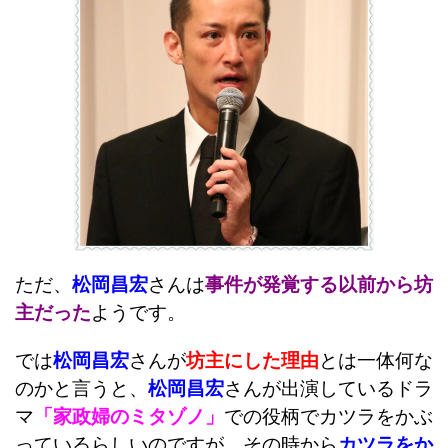
ただ、
松岡昌宏
さんは
事件が発覚する以前から坊
主だった
ようです。
では
松岡昌宏
さんが
坊主にした理由
とは一体何な
のかと言うと、
松岡昌宏
さんが出演しているドラ
マ
「家政婦のミタゾノ」
での役柄でカツラをかぶ
っているらしいのですが、その時から
カツラをか