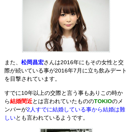
また、
松岡昌宏
さんは2016年にもその女性と交
際が続いている事が2016年7月に立ち飲みデート
を目撃されています。
すでに10年以上の交際と言う事もありこの時か
ら
結婚間近
とは言われていたものの
TOKIO
のメ
ンバーが
2人すでに結婚している事から結婚は難
しい
とも言われているようです。