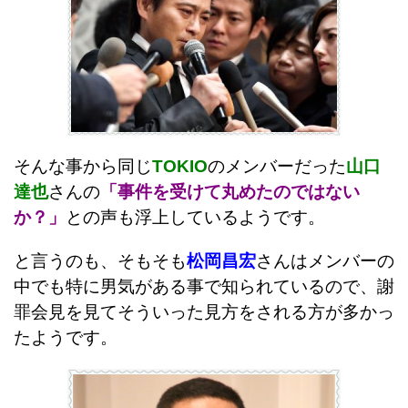
そんな事から同じ
TOKIO
のメンバーだった
山口
達也
さんの
「事件を受けて丸めたのではない
か？」
との声も浮上しているようです。
と言うのも、そもそも
松岡昌宏
さんはメンバーの
中でも特に男気がある事で知られているので、謝
罪会見を見てそういった見方をされる方が多かっ
たようです。