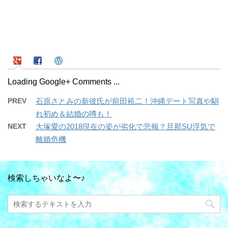
Loading Google+ Comments ...
PREV
石原さとみの新彼氏が前田裕二！沖縄デート写真や馴
れ初め＆結婚の噂も！
NEXT
大塚愛の2018現在の姿が劣化で悲報？旦那SU浮気で
離婚危機
検索しちゃいなよ〜♪