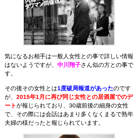
気になるお相手は一般人女性との事で詳しい情報
はないようですが、
中川翔子
さん似の方との事で
す。
その後その女性とは
1度破局報道があった
のです
が、
2015年1月に再び同じ女性との居酒屋でのデ
ート
が報じられており、30歳前後の細身の女性
で、その際には会話はあまり多くなくまるで熟年
夫婦の様だったと報じられています。