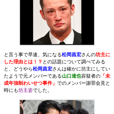
と言う事で早速、気になる
松岡昌宏
さんの
坊主に
した理由とは！？
との話題について調べてみる
と、どうやら
松岡昌宏
さんは確かに坊主にしてい
たようで元メンバーである
山口達也
容疑者の
「未
成年強制わいせつ事件」
でのメンバー謝罪会見と
時にも
坊主姿
でした。