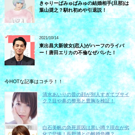
きゃりーぱみゅぱみゅの結婚相手(旦那)は
葉山奨之？馴れ初めや引退説！
2021/10/14
東出昌大新彼女(恋人)がハーフのライバ
ー！唐田エリカの不倫なぜバレた！
今HOTな記事はコチラ！！
清水あいりの昔の顔が別人すぎてブサイ
ク？目や鼻の整形と豊胸を検証！
白石美帆の急死原因は黒い噂？現在が劣
化で悲惨！長野博との離婚危機？