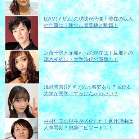
IZAM(イザム)の現状が悲惨！現在の収入
や仕事は？嫁の吉岡美穂と離婚！
近藤千尋と元彼れおの現在は！旦那との
馴れ初めは？大学時代の画像も！
浅野杏奈(ﾏｼﾞﾊﾟﾝ)の水着姿あり？高校＆
大学が青学！すっぴんかわいい？
中村仁美の現在が劣化した！退社理由は
人事異動？鬼嫁エピソードも！