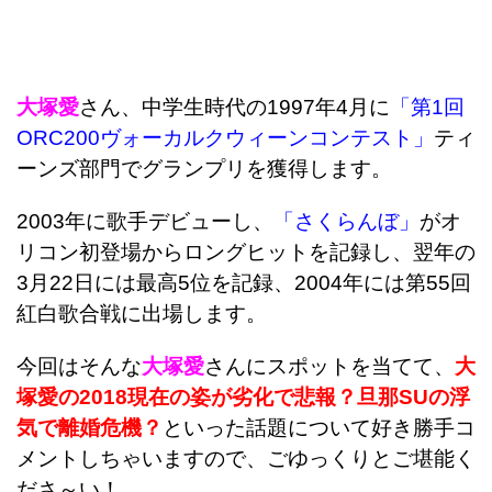
大塚愛
さん、中学生時代の1997年4月に
「第1回
ORC200ヴォーカルクウィーンコンテスト」
ティ
ーンズ部門でグランプリを獲得します。
2003年に歌手デビューし、
「さくらんぼ」
がオ
リコン初登場からロングヒットを記録し、翌年の
3月22日には最高5位を記録、2004年には第55回
紅白歌合戦に出場します。
今回はそんな
大塚愛
さんにスポットを当てて、
大
塚愛の2018現在の姿が劣化で悲報？旦那SUの浮
気で離婚危機？
といった話題について好き勝手コ
メントしちゃいますので、ごゆっくりとご堪能く
ださ～い！