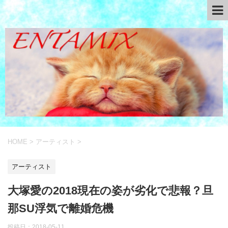
HOME
>
アーティスト
>
アーティスト
大塚愛の2018現在の姿が劣化で悲報？旦
那SU浮気で離婚危機
投稿日：
2018-05-11