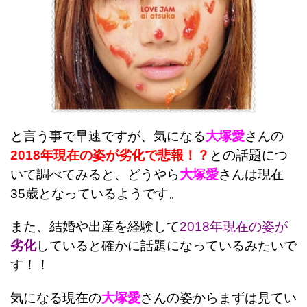
と言う事で早速ですが、気になる
大塚愛
さんの
2018年現在の姿が劣化で悲報！？
との話題につ
いて調べてみると、どうやら
大塚愛
さんは現在
35歳となっているようです。
また、結婚や出産を経験して
2018年現在の姿が
劣化
していると確かに話題になっているみたいで
す！！
気になる現在の
大塚愛
さんの姿からまずは見てい