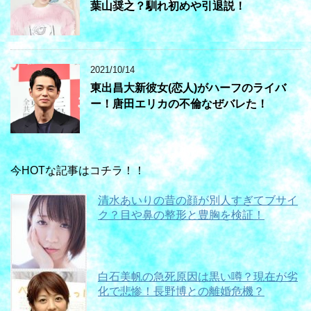
葉山奨之？馴れ初めや引退説！
2021/10/14
東出昌大新彼女(恋人)がハーフのライバ
ー！唐田エリカの不倫なぜバレた！
今HOTな記事はコチラ！！
清水あいりの昔の顔が別人すぎてブサイ
ク？目や鼻の整形と豊胸を検証！
白石美帆の急死原因は黒い噂？現在が劣
化で悲惨！長野博との離婚危機？