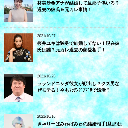
林美沙希アナが結婚して旦那子供いる？
過去の彼氏＆元カレ事情！
2021/10/27
桜井ユキは独身で結婚してない！現在彼
氏は誰？元カレ過去の熱愛相手！
2021/10/26
ラランドニシダ彼女が顔出し？クズ男な
ぜモテる！今もﾏｯﾁﾝｸﾞｱﾌﾟﾘで婚活？
2021/10/16
きゃりーぱみゅぱみゅの結婚相手(旦那)は