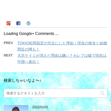
Loading Google+ Comments ...
PREV
TOKIO松岡昌宏が坊主にした理由！現在の彼女と結婚
間近の噂も！
NEXT
大沢ケイミが消えた理由は嫌い？セレブは嘘で現在は
中国へ進出！
検索しちゃいなよ〜♪
2022/01/02