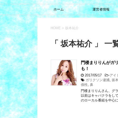
ホーム
運営者情報
HOME
>
坂本祐介
「 坂本祐介 」 一
門楼まりりんがガ
も！
2017/05/17
-
アイ
ガリクソン逮捕
,
坂
係性
,
鼻
門楼まりりんさん、グ
以前はキャバクラをして
のローカル番組を中心に