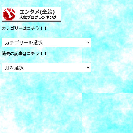
カテゴリーはコチラ！！
カ
テ
ゴ
過去の記事はコチラ！！
リ
ー
過
は
去
コ
の
チ
記
ラ！！
事
は
コ
チ
ラ！！