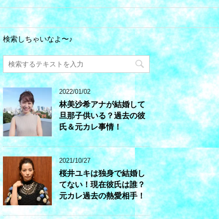
検索しちゃいなよ〜♪
2022/01/02
林美沙希アナが結婚して
旦那子供いる？過去の彼
氏＆元カレ事情！
2021/10/27
桜井ユキは独身で結婚し
てない！現在彼氏は誰？
元カレ過去の熱愛相手！