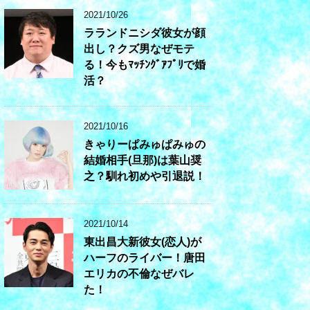
2021/10/26
ラランドニシダ彼女が顔
出し？クズ男なぜモテ
る！今もﾏｯﾁﾝｸﾞｱﾌﾟﾘで婚
活？
2021/10/16
きゃりーぱみゅぱみゅの
結婚相手(旦那)は葉山奨
之？馴れ初めや引退説！
2021/10/14
東出昌大新彼女(恋人)が
ハーフのライバー！唐田
エリカの不倫なぜバレ
た！