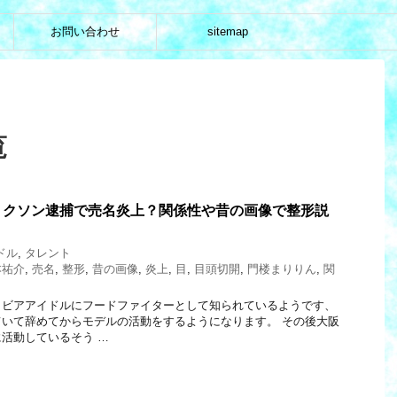
お問い合わせ
sitemap
覧
リクソン逮捕で売名炎上？関係性や昔の画像で整形説
ドル
,
タレント
本祐介
,
売名
,
整形
,
昔の画像
,
炎上
,
目
,
目頭切開
,
門楼まりりん
,
関
ラビアアイドルにフードファイターとして知られているようです、
いて辞めてからモデルの活動をするようになります。 その後大阪
活動しているそう …