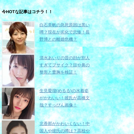
今HOTな記事はコチラ！！
白石美帆の急死原因は黒い
噂？現在が劣化で悲惨！長
野博との離婚危機？
清水あいりの昔の顔が別人
すぎてブサイク？目や鼻の
整形と豊胸を検証！
生見愛瑠(めるる)の水着姿
がかわいい！彼氏が高橋文
哉？すっぴん画像！
北香那がかわいくない！中
国人や彼氏の噂は？高校や