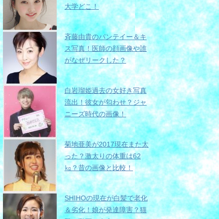
大学どこ！
斉藤由貴のパンテイー＆キ
ス写真！医師の顔画像や誰
がなぜリークした？
白岩瑠姫過去の女好き写真
流出！彼女が匂わせ？ジャ
ニーズ時代の画像！
菊地亜美が2017現在また太
った？激太りの体重は62
㎏？昔の画像と比較！
SHIHOの現在が白髪で老化
＆劣化！娘が発達障害？猫