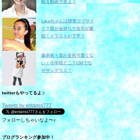
殴る動画で炎上！
Laraちゃんは障害でブサイ
ク？親が金持ちで自宅が豪
邸！イラストが下手？
藤本莉々菜が全然可愛くな
い！小学校どこ？CMでな
ぜサングラス！
twitterもやってるよ♫
Tweets by entamix777
フォローしちゃいなよ〜♪
ブログランキング参加中！