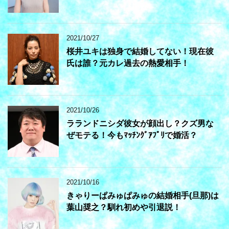
2021/10/27
桜井ユキは独身で結婚してない！現在彼
氏は誰？元カレ過去の熱愛相手！
2021/10/26
ラランドニシダ彼女が顔出し？クズ男な
ぜモテる！今もﾏｯﾁﾝｸﾞｱﾌﾟﾘで婚活？
2021/10/16
きゃりーぱみゅぱみゅの結婚相手(旦那)は
葉山奨之？馴れ初めや引退説！