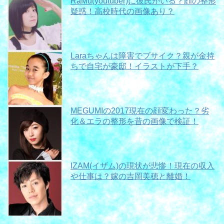
RaMu(youtuber)に彼氏がいる？顔の整形
疑惑！高校時代の画像あり？
Laraちゃんは障害でブサイク？親が金持
ちで自宅が豪邸！イラストが下手？
MEGUMIの2017現在の顔変わった？劣
化＆エラの整形を昔の画像で検証！
IZAM(イザム)の現状が悲惨！現在の収入
や仕事は？嫁の吉岡美穂と離婚！