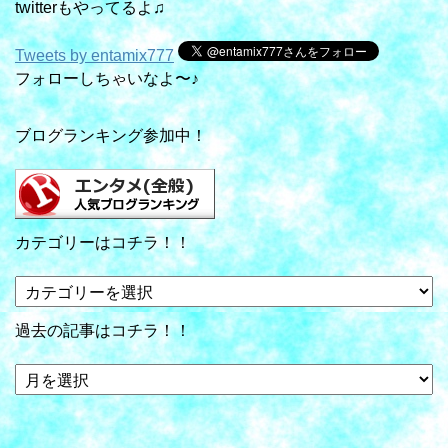
twitterもやってるよ♫
Tweets by entamix777
フォローしちゃいなよ〜♪
ブログランキング参加中！
カテゴリーはコチラ！！
カ
テ
ゴ
過去の記事はコチラ！！
リ
ー
過
は
去
コ
の
チ
記