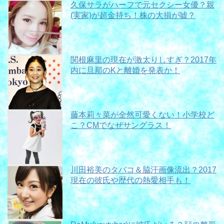
久保サラがハーフで元セクシー女優？親
(実家)が超金持ち！株の大損が嘘？
関根麻里の現在が激太りしすぎ？2017年
内に旦那のKと離婚を発表か！
藤本莉々菜が全然可愛くない！小学校ど
こ？CMでなぜサングラス！
川田裕美のタバコ＆脇汗画像流出？2017
現在の彼氏や歴代の熱愛相手も！