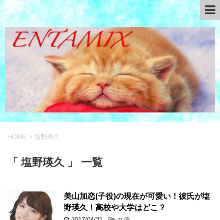
HOME
>
塩野瑛久
「 塩野瑛久 」 一覧
美山加恋(子役)の現在が可愛い！彼氏が塩
野瑛久！高校や大学はどこ？
2017/04/21
-
女優