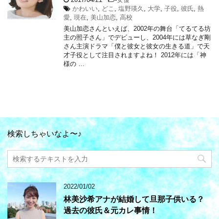
かわいい
,
どこ
,
塩野瑛久
,
大学
,
子役
,
彼氏
,
熱
愛
,
現在
,
美山加恋
,
高校
美山加恋さんといえば、2002年の舞台「てるてる坊
主の照子さん」でデビューし、2004年には草なぎ剛
さん主演ドラマ「僕と彼女と彼女の生きる道」で天
才子役として注目されますよね！ 2012年には「神
様の …
検索しちゃいなよ〜♪
2022/01/02
林美沙希アナが結婚して旦那子供いる？
過去の彼氏＆元カレ事情！