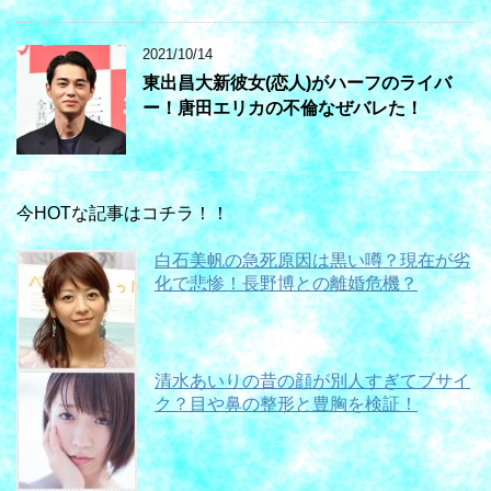
2021/10/14
東出昌大新彼女(恋人)がハーフのライバ
ー！唐田エリカの不倫なぜバレた！
今HOTな記事はコチラ！！
白石美帆の急死原因は黒い噂？現在が劣
化で悲惨！長野博との離婚危機？
清水あいりの昔の顔が別人すぎてブサイ
ク？目や鼻の整形と豊胸を検証！