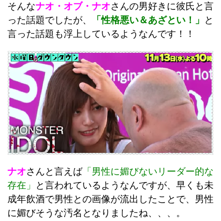
そんな
ナオ・オブ・ナオ
さんの男好きに彼氏と言
った話題でしたが、
「性格悪い＆あざとい！」
と
言った話題も浮上しているようなんです！！
ナオ
さんと言えば
「男性に媚びないリーダー的な
存在」
と言われているようなんですが、早くも未
成年飲酒で男性との画像が流出したことで、男性
に媚びそうな汚名となりましたね、、、。