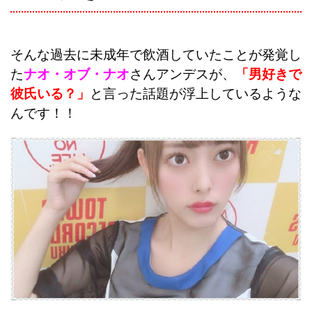
そんな過去に未成年で飲酒していたことが発覚し
た
ナオ・オブ・ナオ
さんアンデスが、
「男好きで
彼氏いる？」
と言った話題が浮上しているような
んです！！