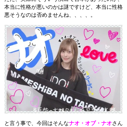
本当に性格が悪いのかは謎ですけど、本当に性格
悪そうなのは否めませんね、、、、。
と言う事で、今回はそんな
ナオ・オブ・ナオ
さん