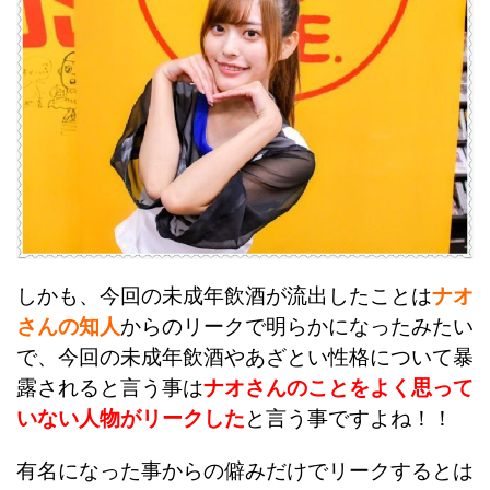
しかも、今回の未成年飲酒が流出したことは
ナオ
さんの知人
からのリークで明らかになったみたい
で、今回の未成年飲酒やあざとい性格について暴
露されると言う事は
ナオさんのことをよく思って
いない人物がリークした
と言う事ですよね！！
有名になった事からの僻みだけでリークするとは