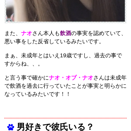
また、
ナオ
さん本人も
飲酒
の事実を認めていて、
悪い事をした反省しているみたいです。
まぁ、未成年とはいえ19歳ですし、過去の事で
すからね、、。
と言う事で確かに
ナオ・オブ・ナオ
さんは未成年
で飲酒を過去に行っていたことが事実と明らかに
なっているみたいです！！
男好きで彼氏いる？