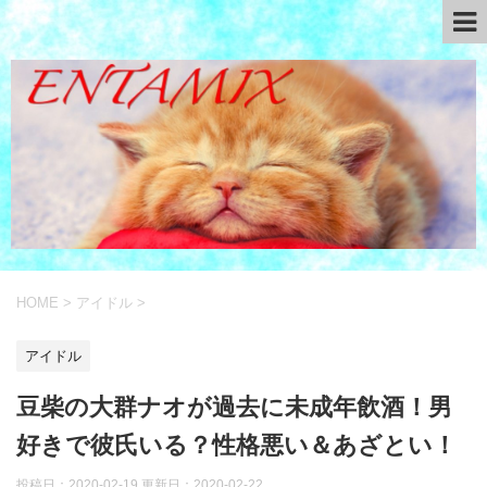
HOME
>
アイドル
>
アイドル
豆柴の大群ナオが過去に未成年飲酒！男
好きで彼氏いる？性格悪い＆あざとい！
投稿日：2020-02-19 更新日：
2020-02-22