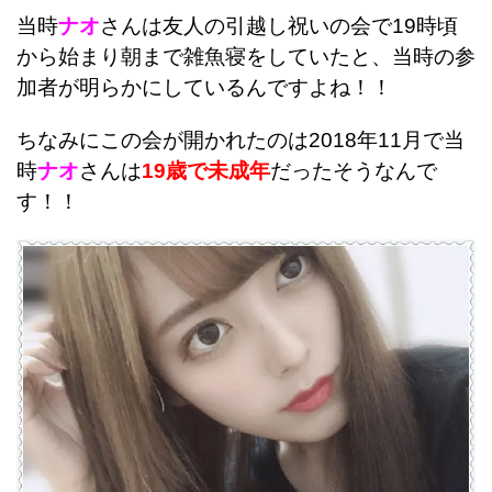
当時
ナオ
さんは友人の引越し祝いの会で19時頃
から始まり朝まで雑魚寝をしていたと、当時の参
加者が明らかにしているんですよね！！
ちなみにこの会が開かれたのは2018年11月で当
時
ナオ
さんは
19歳で未成年
だったそうなんで
す！！