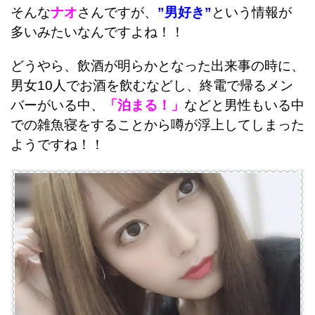
そんな
ナオ
さんですが、
”男好き”
という情報が
多いみたいなんですよね！！
どうやら、飲酒が明らかとなった出来事の時に、
男女10人でお酒を飲むなどし、終電で帰るメン
バーがいる中、
「泊まる！」
などと男性もいる中
での雑魚寝をすることから噂が浮上してしまった
ようですね！！