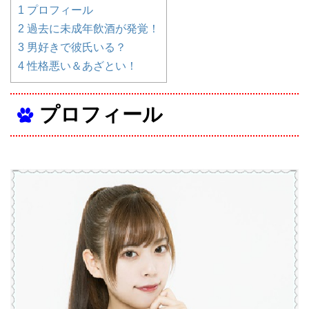
1
プロフィール
2
過去に未成年飲酒が発覚！
3
男好きで彼氏いる？
4
性格悪い＆あざとい！
プロフィール