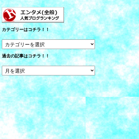
カテゴリーはコチラ！！
カ
テ
ゴ
過去の記事はコチラ！！
リ
ー
過
は
去
コ
の
チ
記
ラ！！
事
は
コ
チ
ラ！！