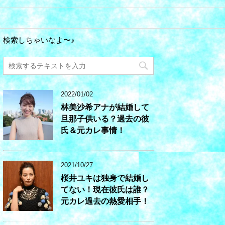
検索しちゃいなよ〜♪
2022/01/02
林美沙希アナが結婚して
旦那子供いる？過去の彼
氏＆元カレ事情！
2021/10/27
桜井ユキは独身で結婚し
てない！現在彼氏は誰？
元カレ過去の熱愛相手！