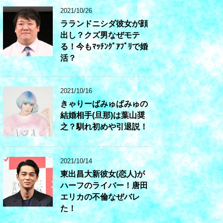
2021/10/26
ラランドニシダ彼女が顔
出し？クズ男なぜモテ
る！今もﾏｯﾁﾝｸﾞｱﾌﾟﾘで婚
活？
2021/10/16
きゃりーぱみゅぱみゅの
結婚相手(旦那)は葉山奨
之？馴れ初めや引退説！
2021/10/14
東出昌大新彼女(恋人)が
ハーフのライバー！唐田
エリカの不倫なぜバレ
た！