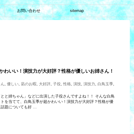
お問い合わせ
sitemap
超かわいい！演技力が大好評？性格が優しいお姉さん！
ゃん
,
優しい
,
凪のお暇
,
大好評
,
子役
,
性格
,
演技
,
演技力
,
白鳥玉季
,
とと姉ちゃん」などに出演した子役さんですよね！！ そんな白鳥
ットを当てて、白鳥玉季が超かわいい！演技力が大好評？性格が優
話題についても好 …