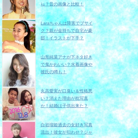
㎏？昔の画像と比較！
Laraちゃんは障害でブサイ
ク？親が金持ちで自宅が豪
邸！イラストが下手？
山形純菜アナが下ネタ好き
で鬼かわいい？水着画像や
彼氏の噂も！
丸高愛実が口臭い＆性格悪
い？消えた理由が枕写真
か！結婚は子供出来た？
白岩瑠姫過去の女好き写真
流出！彼女が匂わせ？ジャ