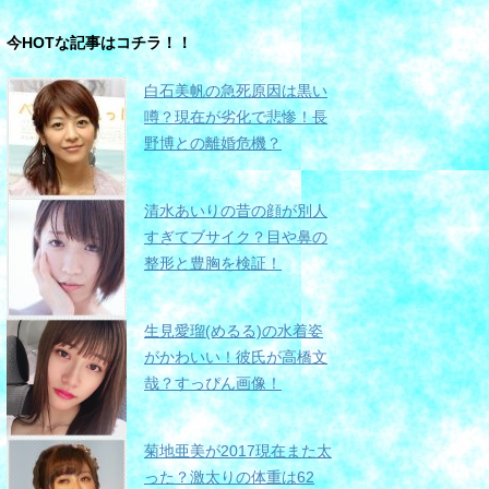
今HOTな記事はコチラ！！
白石美帆の急死原因は黒い
噂？現在が劣化で悲惨！長
野博との離婚危機？
清水あいりの昔の顔が別人
すぎてブサイク？目や鼻の
整形と豊胸を検証！
生見愛瑠(めるる)の水着姿
がかわいい！彼氏が高橋文
哉？すっぴん画像！
菊地亜美が2017現在また太
った？激太りの体重は62