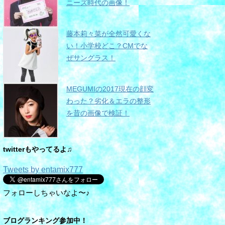
ニーズ時代の画像！
藤本莉々菜が全然可愛くな
い！小学校どこ？CMでな
ぜサングラス！
MEGUMIの2017現在の顔変
わった？劣化＆エラの整形
を昔の画像で検証！
twitterもやってるよ♫
Tweets by entamix777
フォローしちゃいなよ〜♪
ブログランキング参加中！