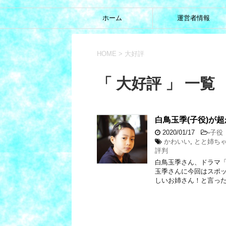
ホーム
運営者情報
HOME
>
大好評
「 大好評 」 一覧
白鳥玉季(子役)が
2020/01/17
-
子役
かわいい
,
とと姉ち
評判
白鳥玉季さん、ドラマ「
玉季さんに今回はスポ
しいお姉さん！と言った