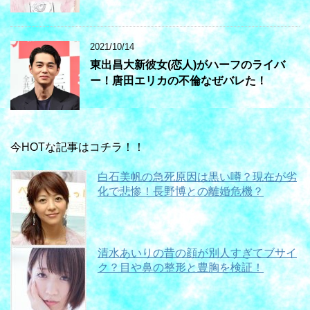
2021/10/14
東出昌大新彼女(恋人)がハーフのライバ
ー！唐田エリカの不倫なぜバレた！
今HOTな記事はコチラ！！
白石美帆の急死原因は黒い噂？現在が劣
化で悲惨！長野博との離婚危機？
清水あいりの昔の顔が別人すぎてブサイ
ク？目や鼻の整形と豊胸を検証！