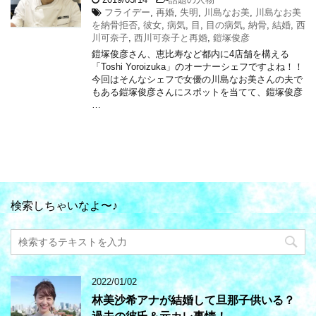
フライデー
,
再婚
,
失明
,
川島なお美
,
川島なお美
を納骨拒否
,
彼女
,
病気
,
目
,
目の病気
,
納骨
,
結婚
,
西
川可奈子
,
西川可奈子と再婚
,
鎧塚俊彦
鎧塚俊彦さん、恵比寿など都内に4店舗を構える
「Toshi Yoroizuka」のオーナーシェフですよね！！
今回はそんなシェフで女優の川島なお美さんの夫で
もある鎧塚俊彦さんにスポットを当てて、鎧塚俊彦
…
検索しちゃいなよ〜♪
2022/01/02
林美沙希アナが結婚して旦那子供いる？