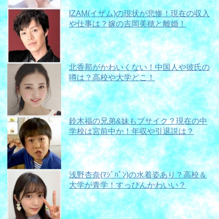
IZAM(イザム)の現状が悲惨！現在の収入
や仕事は？嫁の吉岡美穂と離婚！
北香那がかわいくない！中国人や彼氏の
噂は？高校や大学どこ！
鈴木福の兄弟&妹もブサイク？現在の中
学校は宮前中か！年収や引退説は？
浅野杏奈(ﾏｼﾞﾊﾟﾝ)の水着姿あり？高校＆
大学が青学！すっぴんかわいい？