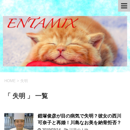
HOME
>
失明
「 失明 」 一覧
鎧塚俊彦が目の病気で失明？彼女の西川
可奈子と再婚！川島なお美を納骨拒否？
2019/03/14
-
話題の人物