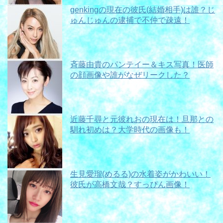
genkingの現在の彼氏(結婚相手)は誰？じ
ゅんじゅんの逮捕で不仲で疎遠！
斉藤由貴のパンテイー＆キス写真！医師
の顔画像や誰がなぜリークした？
近藤千尋と元彼れおの現在は！旦那との
馴れ初めは？大学時代の画像も！
生見愛瑠(めるる)の水着姿がかわいい！
彼氏が高橋文哉？すっぴん画像！