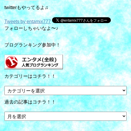
twitterもやってるよ♫
Tweets by entamix777
フォローしちゃいなよ〜♪
ブログランキング参加中！
カテゴリーはコチラ！！
カ
テ
ゴ
過去の記事はコチラ！！
リ
ー
過
は
去
コ
の