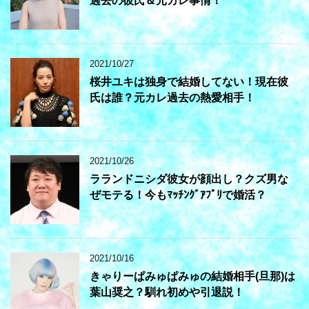
過去の彼氏＆元カレ事情！
2021/10/27
桜井ユキは独身で結婚してない！現在彼
氏は誰？元カレ過去の熱愛相手！
2021/10/26
ラランドニシダ彼女が顔出し？クズ男な
ぜモテる！今もﾏｯﾁﾝｸﾞｱﾌﾟﾘで婚活？
2021/10/16
きゃりーぱみゅぱみゅの結婚相手(旦那)は
葉山奨之？馴れ初めや引退説！