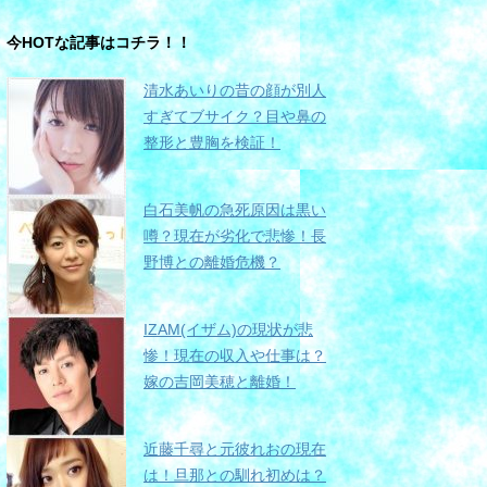
今HOTな記事はコチラ！！
清水あいりの昔の顔が別人
すぎてブサイク？目や鼻の
整形と豊胸を検証！
白石美帆の急死原因は黒い
噂？現在が劣化で悲惨！長
野博との離婚危機？
IZAM(イザム)の現状が悲
惨！現在の収入や仕事は？
嫁の吉岡美穂と離婚！
近藤千尋と元彼れおの現在
は！旦那との馴れ初めは？