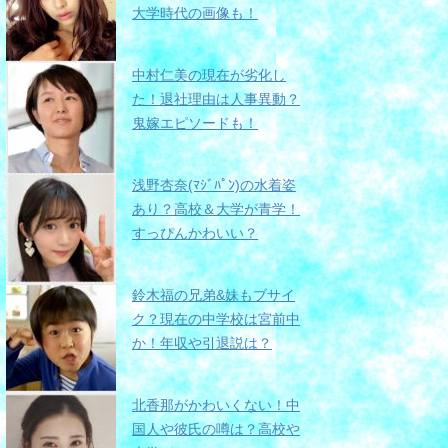
大学時代の画像も！
中村仁美の現在が劣化し
た！退社理由は人事異動？
鬼嫁エピソードも！
浅野杏奈(ﾏｼﾞﾊﾟﾝ)の水着姿
あり？高校＆大学が青学！
すっぴんかわいい？
鈴木福の兄弟&妹もブサイ
ク？現在の中学校は宮前中
か！年収や引退説は？
北香那がかわいくない！中
国人や彼氏の噂は？高校や