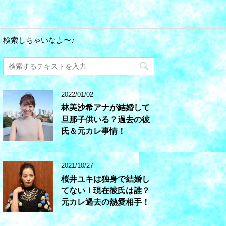
検索しちゃいなよ〜♪
2022/01/02
林美沙希アナが結婚して
旦那子供いる？過去の彼
氏＆元カレ事情！
2021/10/27
桜井ユキは独身で結婚し
てない！現在彼氏は誰？
元カレ過去の熱愛相手！