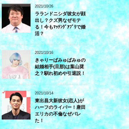
2021/10/26
ラランドニシダ彼女が顔
出し？クズ男なぜモテ
る！今もﾏｯﾁﾝｸﾞｱﾌﾟﾘで婚
活？
2021/10/16
きゃりーぱみゅぱみゅの
結婚相手(旦那)は葉山奨
之？馴れ初めや引退説！
2021/10/14
東出昌大新彼女(恋人)が
ハーフのライバー！唐田
エリカの不倫なぜバレ
た！