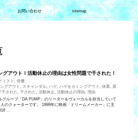
お問い合わせ
sitemap
覧
ミングアウト！活動休止の理由は女性問題で干された！
ティスト
,
俳優
ングアウト
,
スキャンダル
,
ハゲ
,
ハゲをカミングアウト
,
休業
,
原
で干された
,
干された
,
活動休止
,
活動休止の理由
,
理由
ドルグループ「DA PUMP」のリーダー＆ヴォーカルを担当していて
人のクォーターです。 1999年に映画「ドリームメーカー」に主
18 …