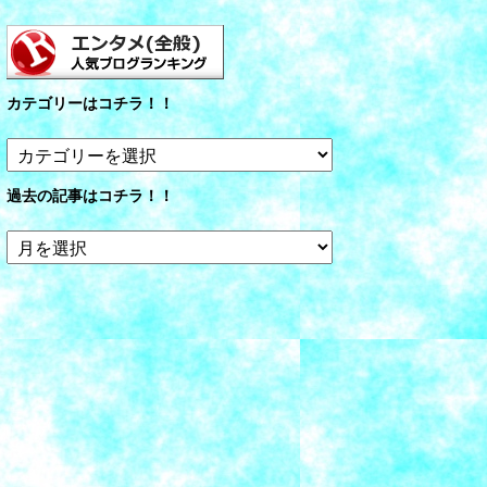
カテゴリーはコチラ！！
カ
テ
ゴ
過去の記事はコチラ！！
リ
ー
過
は
去
コ
の
チ
記
ラ！！
事
は
コ
チ
ラ！！