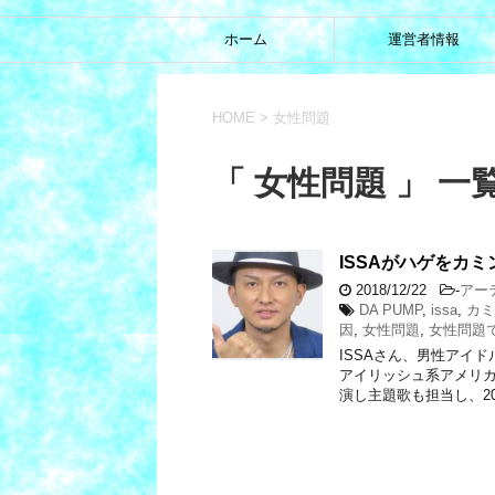
ホーム
運営者情報
HOME
>
女性問題
「 女性問題 」 一
ISSAがハゲをカ
2018/12/22
-
アー
DA PUMP
,
issa
,
カミ
因
,
女性問題
,
女性問題
ISSAさん、男性アイ
アイリッシュ系アメリカ
演し主題歌も担当し、20