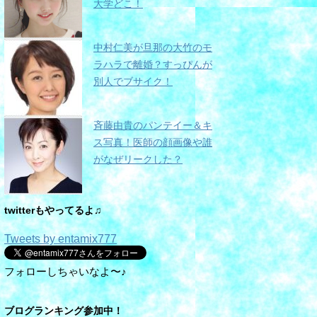
大学どこ！
中村仁美が旦那の大竹のモ
ラハラで離婚？すっぴんが
別人でブサイク！
斉藤由貴のパンテイー＆キ
ス写真！医師の顔画像や誰
がなぜリークした？
twitterもやってるよ♫
Tweets by entamix777
フォローしちゃいなよ〜♪
ブログランキング参加中！