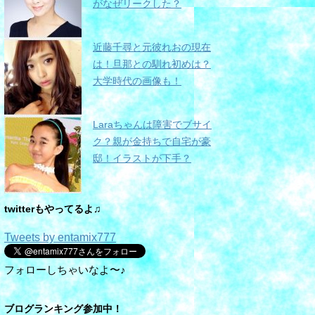
がなぜリークした？
近藤千尋と元彼れおの現在
は！旦那との馴れ初めは？
大学時代の画像も！
Laraちゃんは障害でブサイ
ク？親が金持ちで自宅が豪
邸！イラストが下手？
twitterもやってるよ♫
Tweets by entamix777
フォローしちゃいなよ〜♪
ブログランキング参加中！