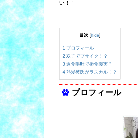
い！！
目次
[
hide
]
1
プロフィール
2
双子でブサイク！？
3
過食嘔吐で摂食障害？
4
熱愛彼氏がラスカル！？
プロフィール