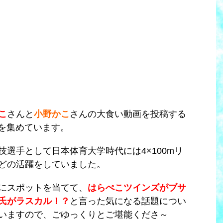
こ
さんと
小野かこ
さんの大食い動画を投稿する
を集めています。
選手として日本体育大学時代には4×100mリ
どの活躍をしていました。
にスポットを当てて、
はらぺこツインズがブサ
氏がラスカル！？
と言った気になる話題につい
いますので、ごゆっくりとご堪能くださ～