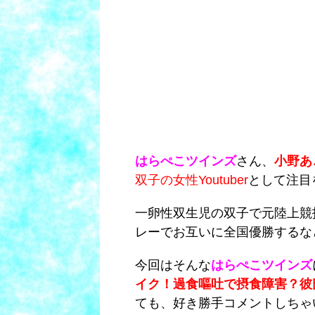
はらぺこツインズ
さん、
小野あ
双子の女性Youtuber
として注目
一卵性双生児の双子で元陸上競技
レーでお互いに全国優勝するな
今回はそんな
はらぺこツインズ
イク！過食嘔吐で摂食障害？彼
ても、好き勝手コメントしちゃ