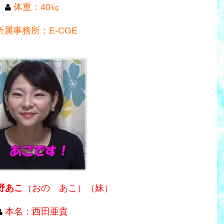
体重：40㎏
所属事務所：E-CGE
野あこ
（おの あこ）（妹）
本名：西田亜貴