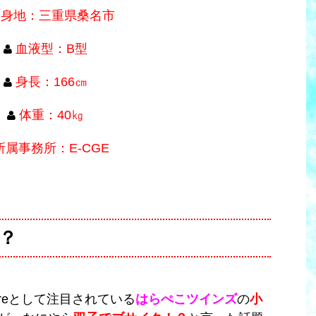
出身地：三重県桑名市
血液型：B型
身長：166㎝
体重：40㎏
所属事務所：E-CGE
？
breとして注目されている
はらぺこツインズ
の
小