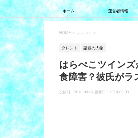
ホーム
運営者情報
HOME
>
タレント
>
タレント
話題の人物
はらぺこツインズ
食障害？彼氏がラ
投稿日：2018-09-04 更新日：
2018-09-03