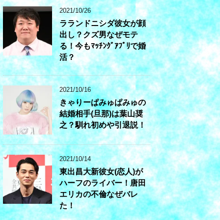
2021/10/26
ラランドニシダ彼女が顔
出し？クズ男なぜモテ
る！今もﾏｯﾁﾝｸﾞｱﾌﾟﾘで婚
活？
2021/10/16
きゃりーぱみゅぱみゅの
結婚相手(旦那)は葉山奨
之？馴れ初めや引退説！
2021/10/14
東出昌大新彼女(恋人)が
ハーフのライバー！唐田
エリカの不倫なぜバレ
た！