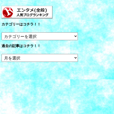
カテゴリーはコチラ！！
カ
テ
ゴ
過去の記事はコチラ！！
リ
ー
過
は
去
コ
の
チ
記
ラ！！
事
は
コ
チ
ラ！！