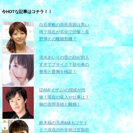
今HOTな記事はコチラ！！
白石美帆の急死原因は黒い
噂？現在が劣化で悲惨！長
野博との離婚危機？
清水あいりの昔の顔が別人
すぎてブサイク？目や鼻の
整形と豊胸を検証！
IZAM(イザム)の現状が悲
惨！現在の収入や仕事は？
嫁の吉岡美穂と離婚！
鈴木福の兄弟&妹もブサイ
ク？現在の中学校は宮前中