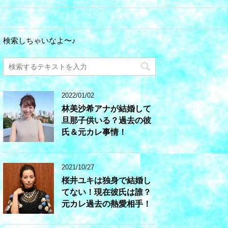
検索しちゃいなよ〜♪
2022/01/02
林美沙希アナが結婚して
旦那子供いる？過去の彼
氏＆元カレ事情！
2021/10/27
桜井ユキは独身で結婚し
てない！現在彼氏は誰？
元カレ過去の熱愛相手！