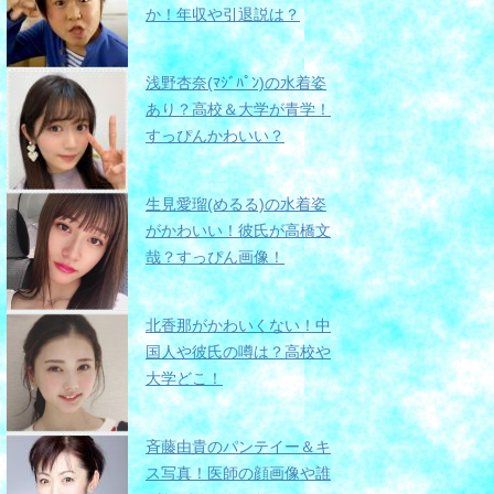
か！年収や引退説は？
浅野杏奈(ﾏｼﾞﾊﾟﾝ)の水着姿
あり？高校＆大学が青学！
すっぴんかわいい？
生見愛瑠(めるる)の水着姿
がかわいい！彼氏が高橋文
哉？すっぴん画像！
北香那がかわいくない！中
国人や彼氏の噂は？高校や
大学どこ！
斉藤由貴のパンテイー＆キ
ス写真！医師の顔画像や誰