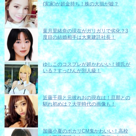
(実家)が超金持ち！株の大損が嘘？
葉月里緒奈の現在がガリガリで劣化？3
度目の結婚相手は大東建託社長！
ゆしこのコスプレが超かわいい！彼氏が
いる？すっぴんが別人級！
近藤千尋と元彼れおの現在は！旦那との
馴れ初めは？大学時代の画像も！
加藤小夏のポカリCM鬼かわいい！高校