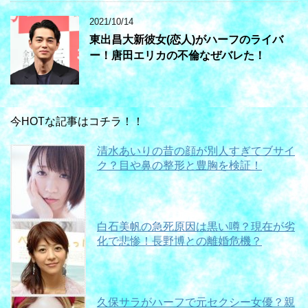
2021/10/14
東出昌大新彼女(恋人)がハーフのライバ
ー！唐田エリカの不倫なぜバレた！
今HOTな記事はコチラ！！
清水あいりの昔の顔が別人すぎてブサイ
ク？目や鼻の整形と豊胸を検証！
白石美帆の急死原因は黒い噂？現在が劣
化で悲惨！長野博との離婚危機？
久保サラがハーフで元セクシー女優？親