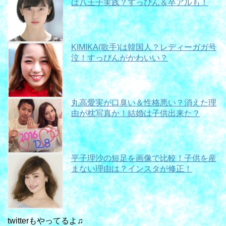
は八王子実践？すっぴん＆卒アルも！
KIMIKA(歌手)は韓国人？レディーガガ号
泣！すっぴんがかわいい？
丸高愛実が口臭い＆性格悪い？消えた理
由が枕写真か！結婚は子供出来た？
平子理沙の短足を画像で比較！子供を産
まない理由は？インスタが修正！
twitterもやってるよ♫