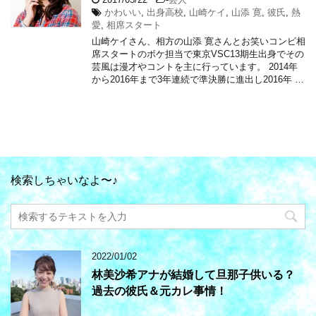
かわいい
,
出身高校
,
山崎ケイ
,
山添 寛
,
彼氏
,
熱
愛
,
相席スタート
山崎ケイさん、相方の山添 寛さんとお笑いコンビ相
席スタートのボケ担当で東京VSC13期生出身でその
芸風は漫才やコントを主に行っています。 2014年
から2016年まで3年連続で準決勝に進出し2016年 …
検索しちゃいなよ〜♪
2022/01/02
林美沙希アナが結婚して旦那子供いる？
過去の彼氏＆元カレ事情！