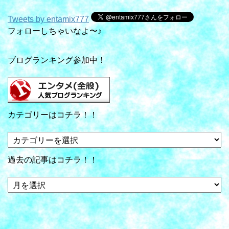
Tweets by entamix777
フォローしちゃいなよ〜♪
ブログランキング参加中！
カテゴリーはコチラ！！
カ
テ
ゴ
過去の記事はコチラ！！
リ
ー
過
は
去
コ
の
チ
記
ラ！！
事