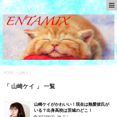
HOME
>
山崎ケイ
「 山崎ケイ 」 一覧
山崎ケイがかわいい！現在は熱愛彼氏が
いる？出身高校は茨城のどこ！
2017/05/22
-
芸人