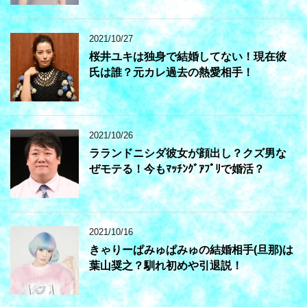
2021/10/27
桜井ユキは独身で結婚してない！現在彼
氏は誰？元カレ過去の熱愛相手！
2021/10/26
ラランドニシダ彼女が顔出し？クズ男な
ぜモテる！今もﾏｯﾁﾝｸﾞｱﾌﾟﾘで婚活？
2021/10/16
きゃりーぱみゅぱみゅの結婚相手(旦那)は
葉山奨之？馴れ初めや引退説！