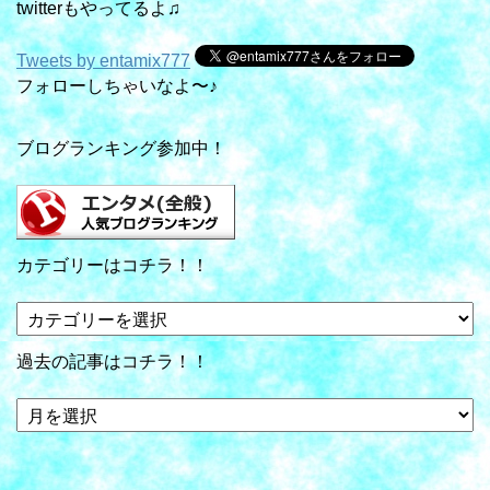
twitterもやってるよ♫
Tweets by entamix777
フォローしちゃいなよ〜♪
ブログランキング参加中！
カテゴリーはコチラ！！
カ
テ
ゴ
過去の記事はコチラ！！
リ
ー
過
は
去
コ
の
チ
記