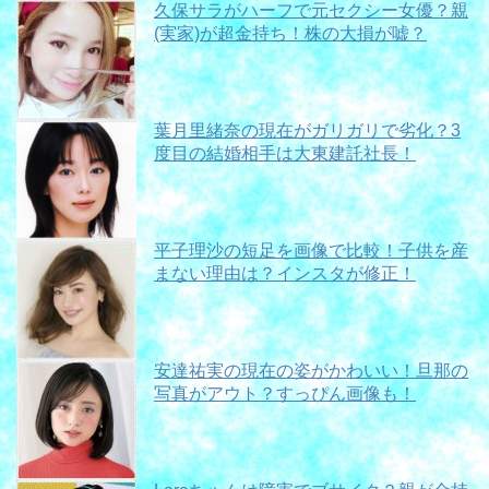
久保サラがハーフで元セクシー女優？親
(実家)が超金持ち！株の大損が嘘？
葉月里緒奈の現在がガリガリで劣化？3
度目の結婚相手は大東建託社長！
平子理沙の短足を画像で比較！子供を産
まない理由は？インスタが修正！
安達祐実の現在の姿がかわいい！旦那の
写真がアウト？すっぴん画像も！