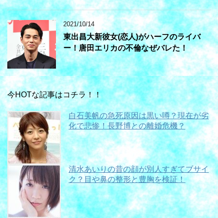
2021/10/14
東出昌大新彼女(恋人)がハーフのライバ
ー！唐田エリカの不倫なぜバレた！
今HOTな記事はコチラ！！
白石美帆の急死原因は黒い噂？現在が劣
化で悲惨！長野博との離婚危機？
清水あいりの昔の顔が別人すぎてブサイ
ク？目や鼻の整形と豊胸を検証！