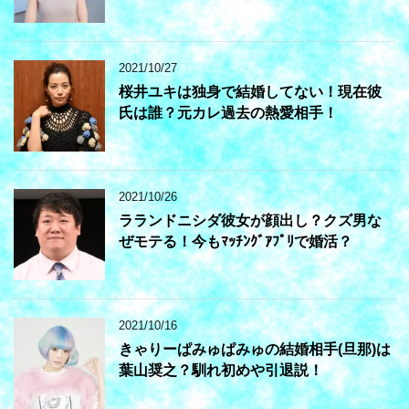
2021/10/27
桜井ユキは独身で結婚してない！現在彼
氏は誰？元カレ過去の熱愛相手！
2021/10/26
ラランドニシダ彼女が顔出し？クズ男な
ぜモテる！今もﾏｯﾁﾝｸﾞｱﾌﾟﾘで婚活？
2021/10/16
きゃりーぱみゅぱみゅの結婚相手(旦那)は
葉山奨之？馴れ初めや引退説！