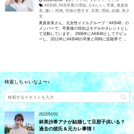
AKB48
,
AKB卒業の理由
,
かわいい
,
卒業
,
奥真奈
美
,
嫌い
,
性格
,
性格が悪すぎ
,
旦那
,
理由
,
結婚
,
美少
女
奥真奈美さん、元女性イドルグループ「AKB48」の
メンバーで、卒業後の現在はモデルやタレントとし
て活動しています。 2006年にAKB48としてデビュ
ーし、2011年にAKB48の卒業と同時に芸能界で …
検索しちゃいなよ〜♪
2022/01/02
林美沙希アナが結婚して旦那子供いる？
過去の彼氏＆元カレ事情！