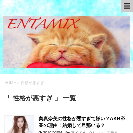
HOME
>
性格が悪すぎ
「 性格が悪すぎ 」 一覧
奥真奈美の性格が悪すぎて嫌い？AKB卒
業の理由！結婚して旦那いる？
2019/02/04
-
アイドル
,
タレント
,
モデル