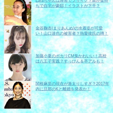
Laraちゃんは障害でブサイク？親が金持
ちで自宅が豪邸！イラストが下手？
金谷鞠杏(まりあんぬ)の水着姿が可愛
い！山口達也の被害者？熱愛彼氏の噂！
加藤小夏のポカリCM鬼かわいい！高校
は八王子実践？すっぴん＆卒アルも！
関根麻里の現在が激太りしすぎ？2017年
内に旦那のKと離婚を発表か！