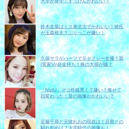
大学が青学！すっぴんかわいい？
鈴木友菜はミス東北大でかわいい！彼氏
が玉森裕太？ぶりっこが嫌い！
久保サラがハーフで元セクシー女優？親
(実家)が超金持ち！株の大損が嘘？
「NiziU」マコ性格悪くて嫌い？痩せて
顔変わった！昔の画像がかわいい？
近藤千尋と元彼れおの現在は！旦那との
馴れ初めは？大学時代の画像も！