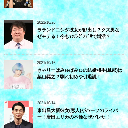
2021/10/26
ラランドニシダ彼女が顔出し？クズ男な
ぜモテる！今もﾏｯﾁﾝｸﾞｱﾌﾟﾘで婚活？
2021/10/16
きゃりーぱみゅぱみゅの結婚相手(旦那)は
葉山奨之？馴れ初めや引退説！
2021/10/14
東出昌大新彼女(恋人)がハーフのライバ
ー！唐田エリカの不倫なぜバレた！