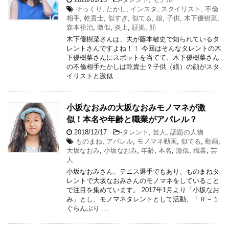
そっくり
,
たかし
,
インスタ
,
スタイリスト
,
不倫
相手
,
乾貴士
,
似すぎ
,
似てる
,
娘
,
子供
,
木下優樹菜
,
森本裕治
,
激似
,
炎上
,
証拠
,
顔
木下優樹菜さんは、夫が藤本敏史で知られているタ
レントさんですよね！！ 今回はそんなタレントの木
下優樹菜さんにスポットを当てて、木下優樹菜さん
の不倫相手たかしは乾貴士？子供（娘）の顔がスタ
イリストと激似 …
小坂なおみの大坂なおみモノマネが激
似！本名や年齢と職業がアパレル？
2018/12/17
-
タレント
,
芸人
,
話題の人物
ものまね
,
アパレル
,
モノマネ動画
,
似てる
,
動画
,
大坂なおみ
,
小坂なおみ
,
年齢
,
本名
,
激似
,
職業
,
芸
人
小坂なおみさん、テニス選手でもあり、ものまねタ
レントで大坂なおみさんのモノマネをしていること
で注目を集めています。 2017年1月より「小坂なお
み」とし、モノマネタレントとして活動、「Ｒ－１
ぐらんぷり …