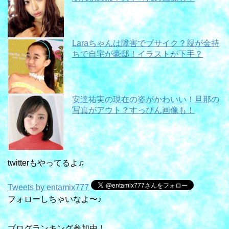
Laraちゃんは障害でブサイク？親が金持
ちで自宅が豪邸！イラストが下手？
安達祐実の現在の姿がかわいい！旦那の
写真がアウト？すっぴん画像も！
twitterもやってるよ♫
Tweets by entamix777
フォローしちゃいなよ〜♪
ブログランキング参加中！