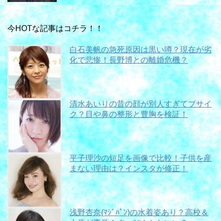
今HOTな記事はコチラ！！
白石美帆の急死原因は黒い噂？現在が劣
化で悲惨！長野博との離婚危機？
清水あいりの昔の顔が別人すぎてブサイ
ク？目や鼻の整形と豊胸を検証！
平子理沙の短足を画像で比較！子供を産
まない理由は？インスタが修正！
浅野杏奈(ﾏｼﾞﾊﾟﾝ)の水着姿あり？高校＆