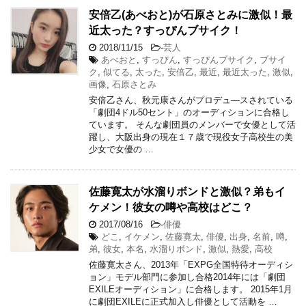
安倍乙(あべおと)が石原さとみに激似！最
近太った？すっぴんブサイク！
2018/11/15
-
芸人
あべおと
,
すっぴん
,
すっぴんブサイク
,
ブサイ
ク
,
似てる
,
太った
,
安倍乙
,
最近
,
最近太った
,
激似
,
画像
,
石原さとみ
安倍乙さん、秋元康さんがプロデュ―スされている
「劇団4ドル50セント」のオーディションに合格し
ています。 そんな劇団員のメンバーで女優として活
躍し、大阪出身の現在１７歳で現役女子高校生の美
少女で女優の …
佐藤寛太が水溜りボンドと激似？弟もイ
ケメン！彼女の噂や高校はどこ？
2017/08/16
-
俳優
どこ
,
イケメン
,
佐藤寛太
,
俳優
,
出身
,
名前
,
噂
,
弟
,
彼女
,
本名
,
水溜りボンド
,
激似
,
熱愛
,
高校
佐藤寛太さん、2013年「EXPG全国特待オーディシ
ョン」モデル部門に参加し合格2014年には「劇団
EXILEオーディション」に合格します。 2015年1月
に劇団EXILEに正式加入し俳優として活動を …