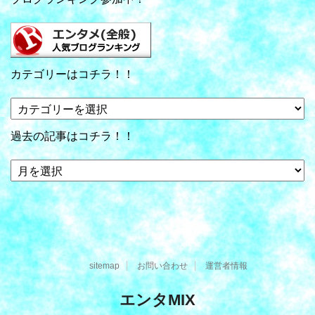
カテゴリーはコチラ！！
カ
テ
ゴ
過去の記事はコチラ！！
リ
ー
過
は
去
コ
の
チ
記
ラ！！
事
は
コ
sitemap
お問い合わせ
運営者情報
チ
ラ！！
エンタMIX