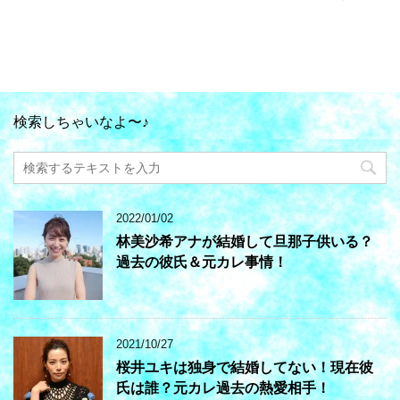
検索しちゃいなよ〜♪
2022/01/02
林美沙希アナが結婚して旦那子供いる？
過去の彼氏＆元カレ事情！
2021/10/27
桜井ユキは独身で結婚してない！現在彼
氏は誰？元カレ過去の熱愛相手！