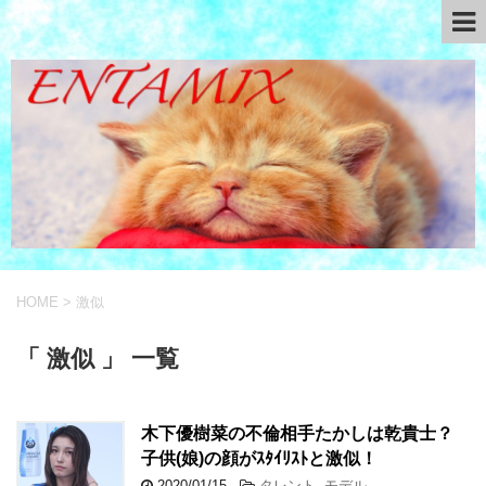
HOME
>
激似
「 激似 」 一覧
木下優樹菜の不倫相手たかしは乾貴士？
子供(娘)の顔がｽﾀｲﾘｽﾄと激似！
2020/01/15
-
タレント
,
モデル