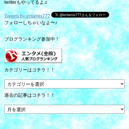
twitterもやってるよ♫
Tweets by entamix777
フォローしちゃいなよ〜♪
ブログランキング参加中！
カテゴリーはコチラ！！
カ
テ
ゴ
過去の記事はコチラ！！
リ
ー
過
は
去
コ
の
チ
記