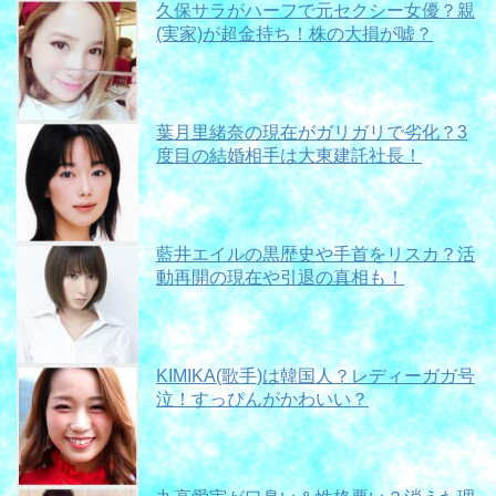
久保サラがハーフで元セクシー女優？親
(実家)が超金持ち！株の大損が嘘？
葉月里緒奈の現在がガリガリで劣化？3
度目の結婚相手は大東建託社長！
藍井エイルの黒歴史や手首をリスカ？活
動再開の現在や引退の真相も！
KIMIKA(歌手)は韓国人？レディーガガ号
泣！すっぴんがかわいい？