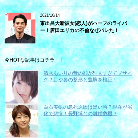
2021/10/14
東出昌大新彼女(恋人)がハーフのライバ
ー！唐田エリカの不倫なぜバレた！
今HOTな記事はコチラ！！
清水あいりの昔の顔が別人すぎてブサイ
ク？目や鼻の整形と豊胸を検証！
白石美帆の急死原因は黒い噂？現在が劣
化で悲惨！長野博との離婚危機？