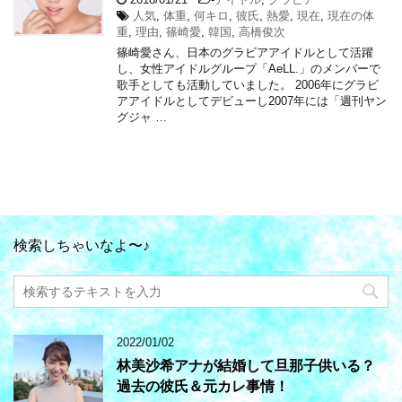
人気
,
体重
,
何キロ
,
彼氏
,
熱愛
,
現在
,
現在の体
重
,
理由
,
篠崎愛
,
韓国
,
高橋俊次
篠崎愛さん、日本のグラビアアイドルとして活躍
し、女性アイドルグループ「AeLL.」のメンバーで
歌手としても活動していました。 2006年にグラビ
アアイドルとしてデビューし2007年には「週刊ヤン
グジャ …
検索しちゃいなよ〜♪
2022/01/02
林美沙希アナが結婚して旦那子供いる？
過去の彼氏＆元カレ事情！