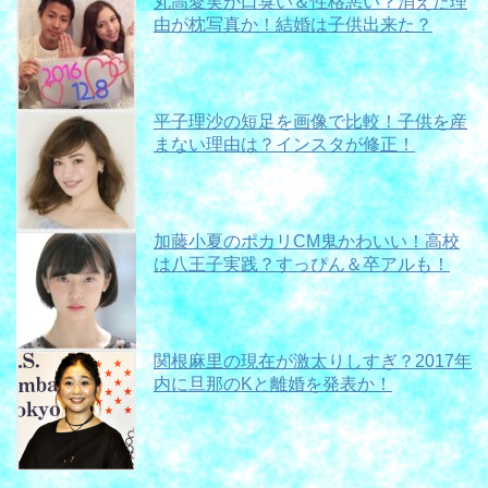
丸高愛実が口臭い＆性格悪い？消えた理
由が枕写真か！結婚は子供出来た？
平子理沙の短足を画像で比較！子供を産
まない理由は？インスタが修正！
加藤小夏のポカリCM鬼かわいい！高校
は八王子実践？すっぴん＆卒アルも！
関根麻里の現在が激太りしすぎ？2017年
内に旦那のKと離婚を発表か！