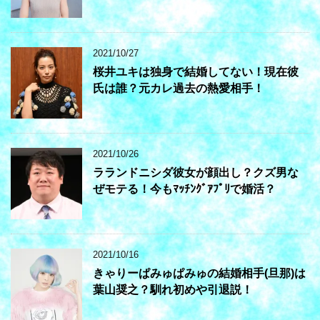
2021/10/27
桜井ユキは独身で結婚してない！現在彼
氏は誰？元カレ過去の熱愛相手！
2021/10/26
ラランドニシダ彼女が顔出し？クズ男な
ぜモテる！今もﾏｯﾁﾝｸﾞｱﾌﾟﾘで婚活？
2021/10/16
きゃりーぱみゅぱみゅの結婚相手(旦那)は
葉山奨之？馴れ初めや引退説！