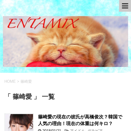
HOME
>
篠崎愛
「 篠崎愛 」 一覧
篠崎愛の現在の彼氏が高橋俊次？韓国で
人気の理由！現在の体重は何キロ？
2018/01/21
-
アイドル
,
グラビア