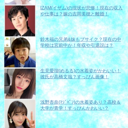
IZAM(イザム)の現状が悲惨！現在の収入
や仕事は？嫁の吉岡美穂と離婚！
鈴木福の兄弟&妹もブサイク？現在の中
学校は宮前中か！年収や引退説は？
生見愛瑠(めるる)の水着姿がかわいい！
彼氏が高橋文哉？すっぴん画像！
浅野杏奈(ﾏｼﾞﾊﾟﾝ)の水着姿あり？高校＆
大学が青学！すっぴんかわいい？