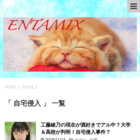
HOME
>
自宅侵入
「 自宅侵入 」 一覧
工藤綾乃の現在が酒好きでアル中？大学
＆高校が判明！自宅侵入事件？
2018/11/14
-
モデル
,
女優