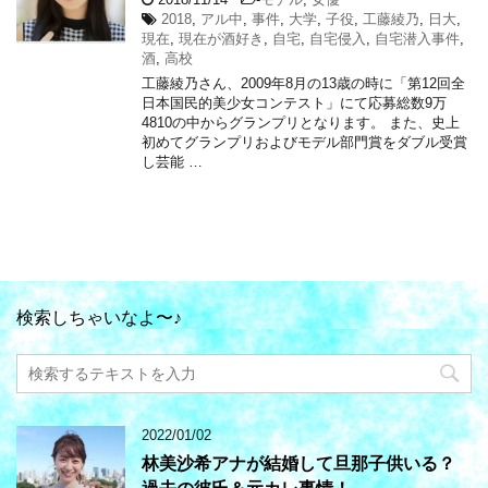
2018
,
アル中
,
事件
,
大学
,
子役
,
工藤綾乃
,
日大
,
現在
,
現在が酒好き
,
自宅
,
自宅侵入
,
自宅潜入事件
,
酒
,
高校
工藤綾乃さん、2009年8月の13歳の時に「第12回全
日本国民的美少女コンテスト」にて応募総数9万
4810の中からグランプリとなります。 また、史上
初めてグランプリおよびモデル部門賞をダブル受賞
し芸能 …
検索しちゃいなよ〜♪
2022/01/02
林美沙希アナが結婚して旦那子供いる？