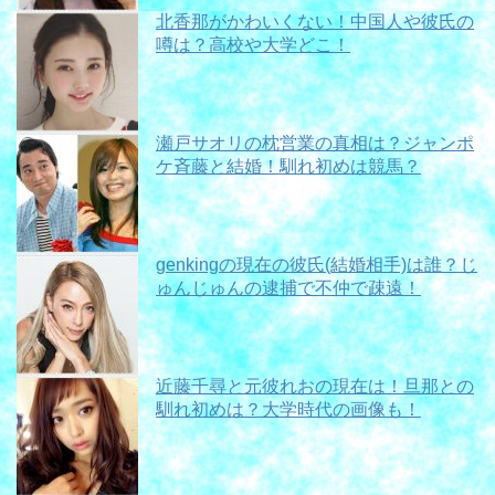
北香那がかわいくない！中国人や彼氏の
噂は？高校や大学どこ！
瀬戸サオリの枕営業の真相は？ジャンポ
ケ斉藤と結婚！馴れ初めは競馬？
genkingの現在の彼氏(結婚相手)は誰？じ
ゅんじゅんの逮捕で不仲で疎遠！
近藤千尋と元彼れおの現在は！旦那との
馴れ初めは？大学時代の画像も！