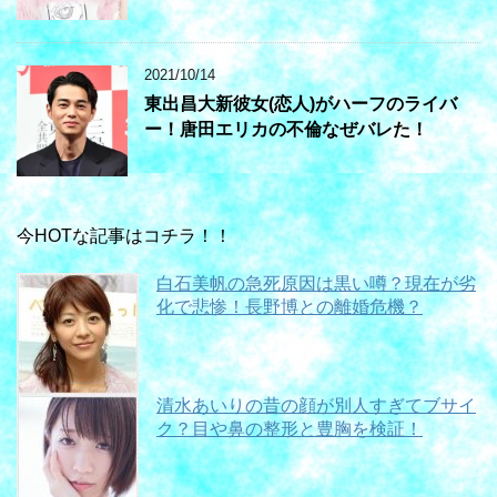
2021/10/14
東出昌大新彼女(恋人)がハーフのライバ
ー！唐田エリカの不倫なぜバレた！
今HOTな記事はコチラ！！
白石美帆の急死原因は黒い噂？現在が劣
化で悲惨！長野博との離婚危機？
清水あいりの昔の顔が別人すぎてブサイ
ク？目や鼻の整形と豊胸を検証！