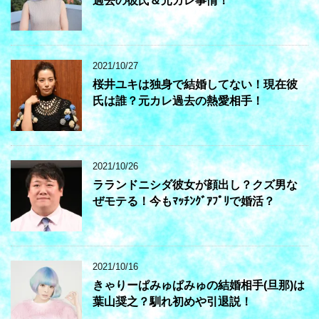
過去の彼氏＆元カレ事情！
2021/10/27
桜井ユキは独身で結婚してない！現在彼
氏は誰？元カレ過去の熱愛相手！
2021/10/26
ラランドニシダ彼女が顔出し？クズ男な
ぜモテる！今もﾏｯﾁﾝｸﾞｱﾌﾟﾘで婚活？
2021/10/16
きゃりーぱみゅぱみゅの結婚相手(旦那)は
葉山奨之？馴れ初めや引退説！