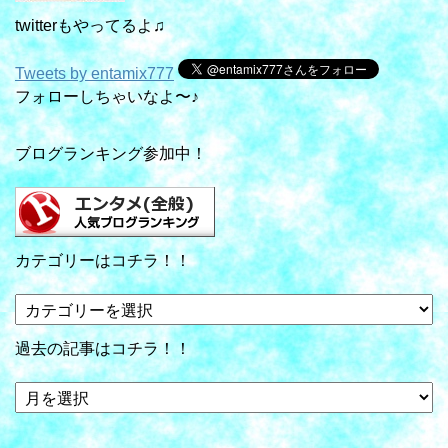
twitterもやってるよ♫
Tweets by entamix777
フォローしちゃいなよ〜♪
ブログランキング参加中！
カテゴリーはコチラ！！
カ
テ
ゴ
過去の記事はコチラ！！
リ
ー
過
は
去
コ
の