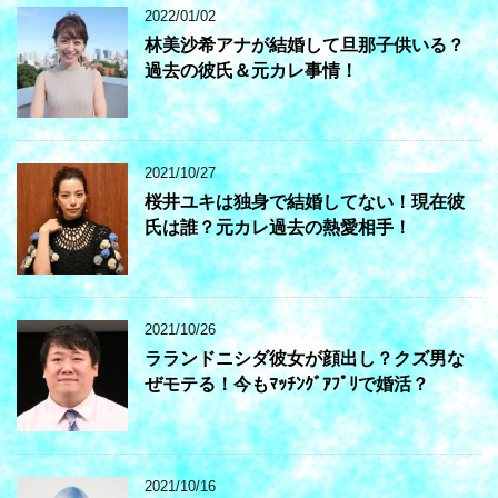
2022/01/02
林美沙希アナが結婚して旦那子供いる？
過去の彼氏＆元カレ事情！
2021/10/27
桜井ユキは独身で結婚してない！現在彼
氏は誰？元カレ過去の熱愛相手！
2021/10/26
ラランドニシダ彼女が顔出し？クズ男な
ぜモテる！今もﾏｯﾁﾝｸﾞｱﾌﾟﾘで婚活？
2021/10/16