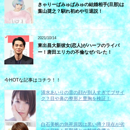
きゃりーぱみゅぱみゅの結婚相手(旦那)は
葉山奨之？馴れ初めや引退説！
2021/10/14
東出昌大新彼女(恋人)がハーフのライバ
ー！唐田エリカの不倫なぜバレた！
今HOTな記事はコチラ！！
清水あいりの昔の顔が別人すぎてブサイ
ク？目や鼻の整形と豊胸を検証！
白石美帆の急死原因は黒い噂？現在が劣