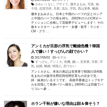
かわいくない
,
ブサイク
,
優木まおみ
,
写真
,
娘
,
子供
,
志賀功祥
,
旦那
,
流出
,
浮気
,
西山茉希
,
離婚
優木まおみさん、日本と中国のハーフの父とロシア
と中国のハーフの母を持ち、2002年のりのCMオー
ディションに合格して芸能界デビューします！ その
後キャスター・レポーター・女優・歌手・ラジオ・
CM・グラ …
アンミカが旦那の浮気で離婚危機？韓国
人で嫌い！すっぴんの顔でかい？
2017/05/02
-
モデル
すっぴん
,
アンミカ
,
危機
,
嫌い
,
安美香
,
旦那
,
浮
気
,
結婚
,
離婚
,
韓国人
,
顔でかい
アンミカさん、本名の表記は安美香で韓国の済州島
生まれの大阪市生野区阿倍野区育ちの次女で兄・
姉・妹弟がいるそうです。 高校卒業後はトップモデ
ルを目指して単身パリへ移住し1993年には20歳でパ
リコレへ参 …
ホラン千秋が嫌いな理由は顔＆偉そう？