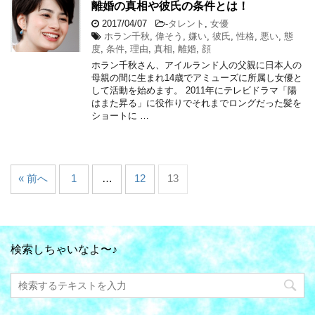
離婚の真相や彼氏の条件とは！
2017/04/07
-
タレント
,
女優
ホラン千秋
,
偉そう
,
嫌い
,
彼氏
,
性格
,
悪い
,
態
度
,
条件
,
理由
,
真相
,
離婚
,
顔
ホラン千秋さん、アイルランド人の父親に日本人の
母親の間に生まれ14歳でアミューズに所属し女優と
して活動を始めます。 2011年にテレビドラマ「陽
はまた昇る」に役作りでそれまでロングだった髪を
ショートに …
« 前へ
1
…
12
13
検索しちゃいなよ〜♪