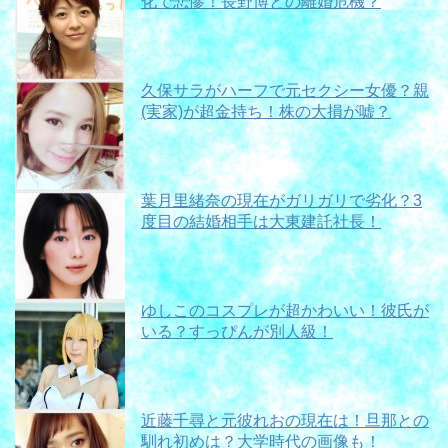
化で悲惨！長野博との離婚危機？
久保サラがハーフで元セクシー女優？親
(実家)が超金持ち！株の大損が嘘？
葉月里緒奈の現在がガリガリで劣化？3
度目の結婚相手は大東建託社長！
ゆしこのコスプレが超かわいい！彼氏が
いる？すっぴんが別人級！
近藤千尋と元彼れおの現在は！旦那との
馴れ初めは？大学時代の画像も！