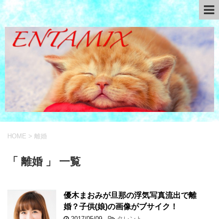
HOME
>
離婚
「 離婚 」 一覧
優木まおみが旦那の浮気写真流出で離
婚？子供(娘)の画像がブサイク！
2017/05/09
-
タレント