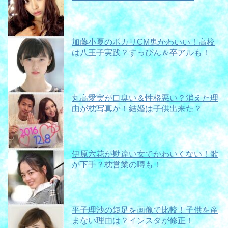
加藤小夏のポカリCM鬼かわいい！高校
は八王子実践？すっぴん＆卒アルも！
丸高愛実が口臭い＆性格悪い？消えた理
由が枕写真か！結婚は子供出来た？
伊原六花が勘違い女でかわいくない！歌
が下手？枕営業の噂も！
平子理沙の短足を画像で比較！子供を産
まない理由は？インスタが修正！