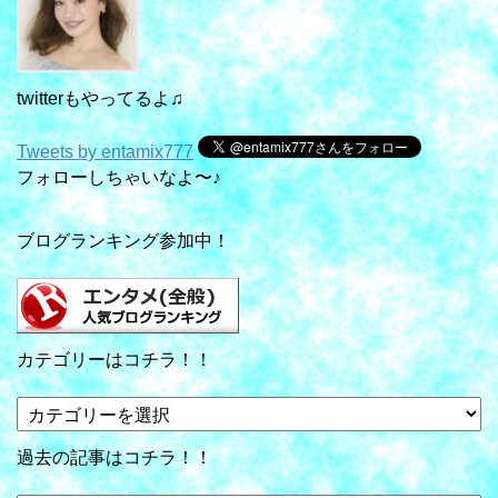
twitterもやってるよ♫
Tweets by entamix777
フォローしちゃいなよ〜♪
ブログランキング参加中！
カテゴリーはコチラ！！
カ
テ
ゴ
過去の記事はコチラ！！
リ