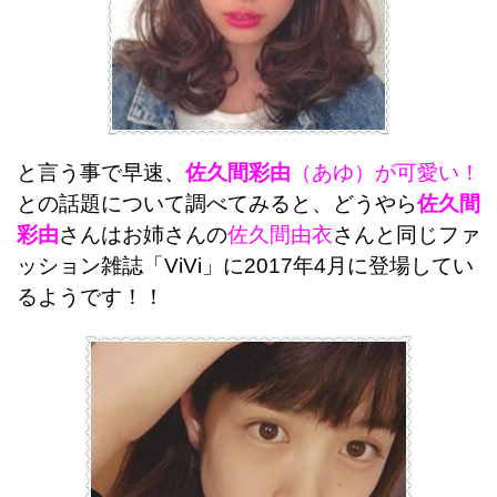
と言う事で早速、
佐久間彩由
（あゆ）が可愛い！
との話題について調べてみると、どうやら
佐久間
彩由
さんはお姉さんの
佐久間由衣
さんと同じファ
ッション雑誌「ViVi」に2017年4月に登場してい
るようです！！