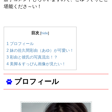
堪能くださ～い！
目次
[
hide
]
1
プロフィール
2
妹の佐久間彩由（あゆ）が可愛い！
3
彩由と彼氏の写真流出！？
4
美脚＆すっぴん画像が見たい！
プロフィール