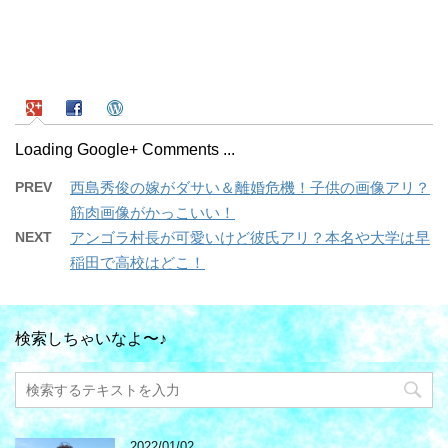
Loading Google+ Comments ...
PREV
西島秀俊の嫁がダサい＆離婚危機！子供の画像アリ？
筋肉画像がかっこいい！
NEXT
アンゴラ村長が可愛いけど彼氏アリ？本名や大学は早
稲田で高校はどこ！
検索しちゃいなよ〜♪
2022/01/02