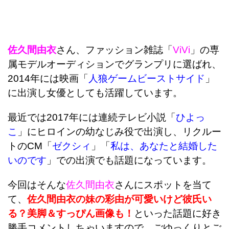
佐久間由衣
さん、ファッション雑誌「
ViVi
」の専
属モデルオーディションでグランプリに選ばれ、
2014年には映画「
人狼ゲームビーストサイド
」
に出演し女優としても活躍しています。
最近では2017年には連続テレビ小説「
ひよっ
こ
」にヒロインの幼なじみ役で出演し、リクルー
トのCM「
ゼクシィ
」「
私は、あなたと結婚した
いのです
」での出演でも話題になっています。
今回はそんな
佐久間由衣
さんにスポットを当て
て、
佐久間由衣の妹の彩由が可愛いけど彼氏い
る？美脚＆すっぴん画像も！
といった話題に好き
勝手コメントしちゃいますので、ごゆっくりとご