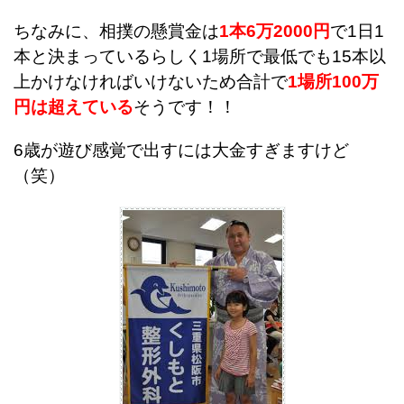
ちなみに、相撲の懸賞金は
1本6万2000円
で1日1
本と決まっているらしく1場所で最低でも15本以
上かけなければいけないため合計で
1場所100万
円は超えている
そうです！！
6歳が遊び感覚で出すには大金すぎますけど
（笑）