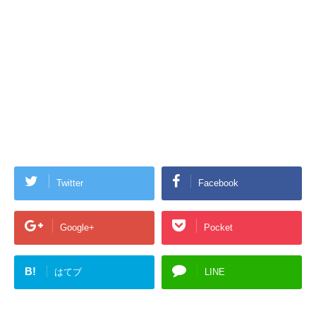
Twitter
Facebook
Google+
Pocket
B!
はてブ
LINE