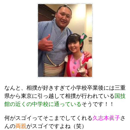
なんと、相撲が好きすぎて小学校卒業後には三重
県から東京に引っ越して相撲が行われている
国技
館の近くの中学校に通っている
そうです！！
何がスゴイってそこまでしてくれる
久志本眞子
さ
んの
両親
がスゴイですよね（笑）