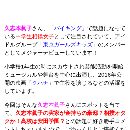
久志本眞子
さん、「
バイキング
」で話題になって
いる
中学生相撲女子
として注目されていて、アイ
ドルグループ「
東京ガールズキッズ
」のメンバー
としてメジャーデビューしています！
小学校1年生の時にスカウトされ芸能活動を開始
ミュージカルや舞台を中心に出演し、2016年公
開の映画「
クハナ
」で主役を演じるなどの活躍を
しています。
今回はそんな
久志本眞子
さんにスポットを当て
て、
久志本眞子の実家が金持ちの豪邸？相撲オタ
クか！高校は安田学園？
との話題に好き勝手コメ
ントしちゃいますので、ごゆっくりとご堪能くだ