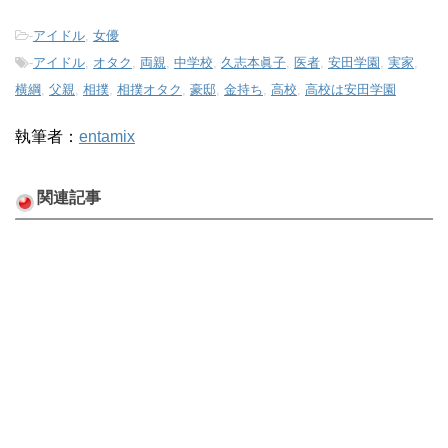
-
アイドル
,
女優
-
アイドル
,
オタク
,
両親
,
中学校
,
久志本眞子
,
医者
,
安田学園
,
実家
,
横綱
,
父親
,
相撲
,
相撲オタク
,
豪邸
,
金持ち
,
高校
,
高校は安田学園
執筆者：
entamix
関連記事