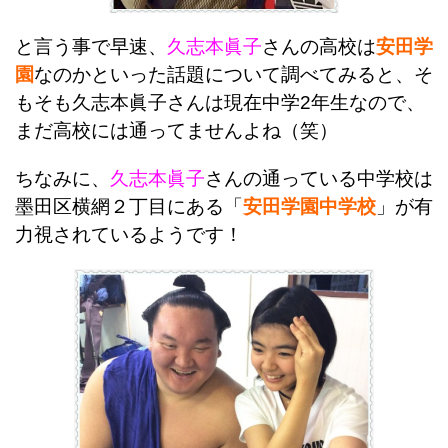
と言う事で早速、
久志本眞子
さんの高校は
安田学
園
なのかといった話題について調べてみると、そ
もそも久志本眞子さんは現在中学2年生なので、
まだ高校には通ってませんよね（笑）
ちなみに、
久志本眞子
さんの通っている中学校は
墨田区横網２丁目にある「
安田学園中学校
」が有
力視されているようです！