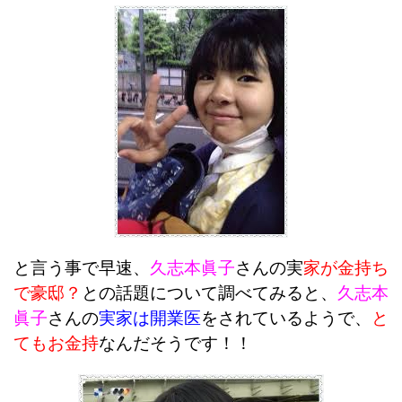
と言う事で早速、
久志本眞子
さんの実
家が金持ち
で豪邸？
との話題について調べてみると、
久志本
眞子
さんの
実家は開業医
をされているようで、
と
てもお金持
なんだそうです！！