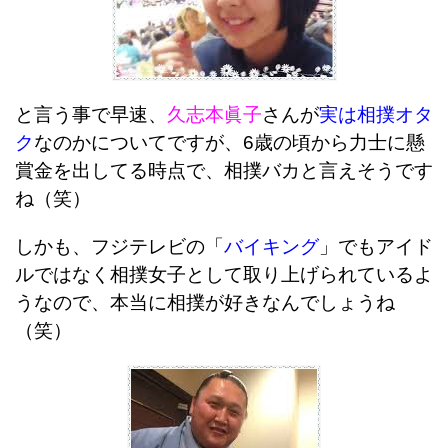
と言う事で早速、
久志本眞子
さんが
実は相撲オタ
ク
なのかについてですが、6歳の頃から力士に懸
賞金を出してる時点で、相撲バカと言えそうです
ね（笑）
しかも、フジテレビの「
バイキング
」でもアイド
ルではなく相撲女子として取り上げられているよ
うなので、本当に相撲が好きなんでしょうね
（笑）