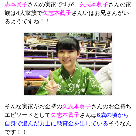
志本眞子
さんの実家ですが、
久志本眞子
さんの家
族は4人家族で
久志本眞子
さんいはお兄さんがい
るようですね！！
そんな実家がお金持の
久志本眞子
さんのお金持ち
エピソードとして
久志本眞子
さんは
6歳の頃から
自身で選んだ力士に懸賞金を出している
そうなん
です！！