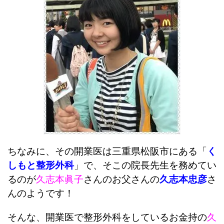
ちなみに、その開業医は三重県松阪市にある「
く
しもと整形外科
」で、そこの院長先生を務めてい
るのが
久志本眞子
さんのお父さんの
久志本忠彦
さ
んのようです！
そんな、開業医で整形外科をしているお金持の
久