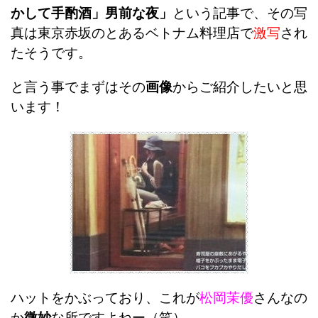
かして手酌酒」男前な夜」
という記事で、その写
真は東京赤坂のとあるベトナム料理店で
激写
され
たそうです。
と言う事でまずはその
画像
からご紹介したいと思
います！
ハットをかぶっており、これが
松岡茉優
さんなの
か
微妙
な所ですよねー（笑）