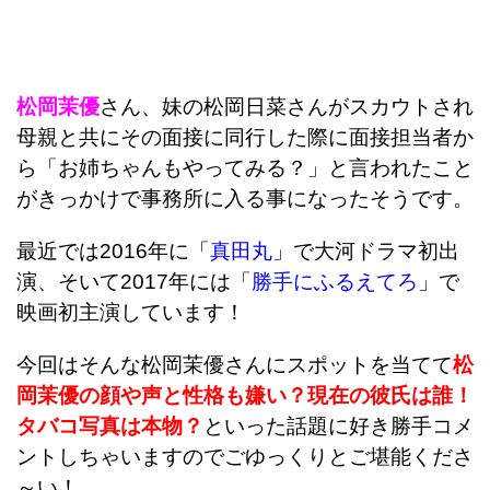
松岡茉優
さん、妹の松岡日菜さんがスカウトされ
母親と共にその面接に同行した際に面接担当者か
ら「お姉ちゃんもやってみる？」と言われたこと
がきっかけで事務所に入る事になったそうです。
最近では2016年に「
真田丸
」で大河ドラマ初出
演、そいて2017年には「
勝手にふるえてろ
」で
映画初主演しています！
今回はそんな松岡茉優さんにスポットを当てて
松
岡茉優の顔や声と性格も嫌い？現在の彼氏は誰！
タバコ写真は本物？
といった話題に好き勝手コメ
ントしちゃいますのでごゆっくりとご堪能くださ
～い！