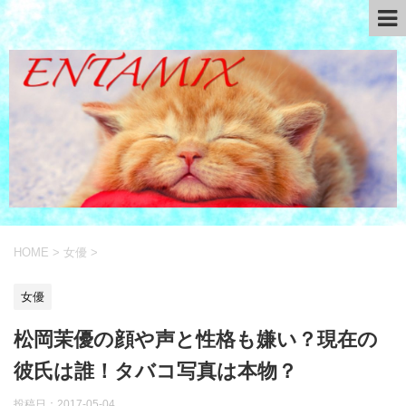
HOME
>
女優
>
女優
松岡茉優の顔や声と性格も嫌い？現在の
彼氏は誰！タバコ写真は本物？
投稿日：
2017-05-04