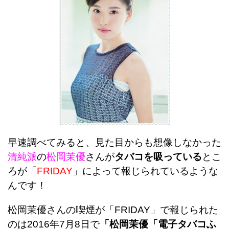
早速調べてみると、見た目からも想像しなかった
清純派
の
松岡茉優
さんが
タバコを吸っている
とこ
ろが「
FRIDAY
」によって報じられているような
んです！
松岡茉優さんの喫煙が「FRIDAY」で報じられた
のは2016年7月8日で
「松岡茉優「電子タバコふ