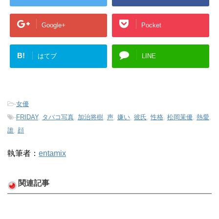
Google+
Pocket
B!
はてブ
LINE
-
女優
-
FRIDAY
,
タバコ写真
,
加治将樹
,
声
,
嫌い
,
彼氏
,
性格
,
松岡茉優
,
熱愛
,
誰
,
顔
執筆者：
entamix
関連記事