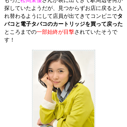
もった
松岡茉優
さんが表に出てきて駅周辺を何か
探していたようだが、見つからずお店に戻ると入
れ替わるようにして店員が出てきてコンビニで
タ
バコと電子タバコのカートリッジを買って戻った
ところまでの
一部始終が目撃
されていたそうで
す！