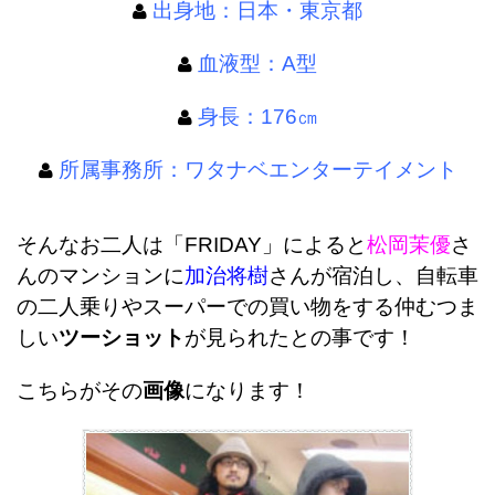
出身地：日本・東京都
血液型：A型
身長：176㎝
所属事務所：ワタナベエンターテイメント
そんなお二人は「FRIDAY」によると
松岡茉優
さ
んのマンションに
加治将樹
さんが宿泊し、自転車
の二人乗りやスーパーでの買い物をする仲むつま
しい
ツーショット
が見られたとの事です！
こちらがその
画像
になります！