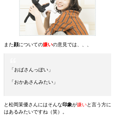
また
顔
についての
嫌い
の意見では、、、
「おばさんっぽい」
「おかあさんみたい」
と松岡茉優さんにはそんな
印象
が
嫌い
と言う方に
はあるみたいですね（笑）。