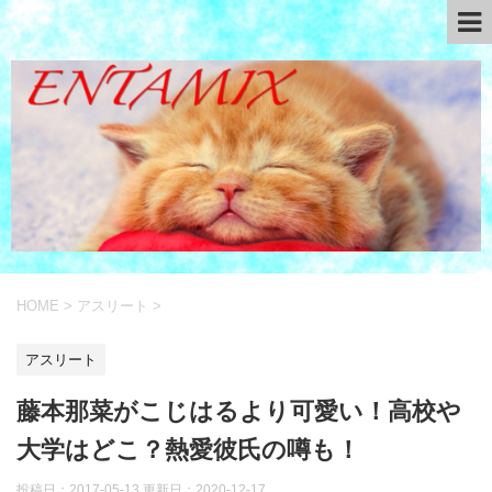
HOME
>
アスリート
>
アスリート
藤本那菜がこじはるより可愛い！高校や
大学はどこ？熱愛彼氏の噂も！
投稿日：2017-05-13 更新日：
2020-12-17