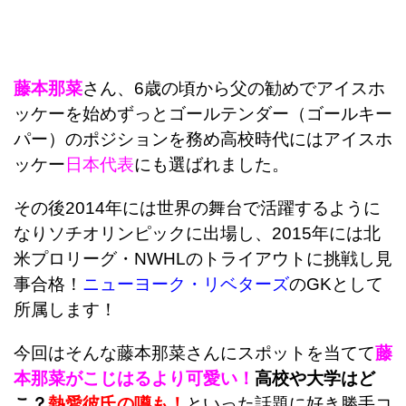
藤本那菜
さん、6歳の頃から父の勧めでアイスホ
ッケーを始めずっとゴールテンダー（ゴールキー
パー）のポジションを務め高校時代にはアイスホ
ッケー
日本代表
にも選ばれました。
その後2014年には世界の舞台で活躍するように
なりソチオリンピックに出場し、2015年には北
米プロリーグ・NWHLのトライアウトに挑戦し見
事合格！
ニューヨーク・リベターズ
のGKとして
所属します！
今回はそんな藤本那菜さん
にスポットを当てて
藤
本那菜がこじはるより可愛い！
高校や大学はど
こ？
熱愛彼氏の噂も！
と
いった話題に好き勝手コ