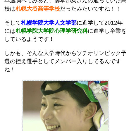
早速調べてみると、藤本那菜さんの通っていた高
校は
札幌大谷高等学校
だったみたいですね！！
そして
札幌学院大学人文学部
に進学して2012年
には
札幌学院大学院心理学研究科
に進学し卒業を
しているようです！
しかも、そんな大学時代からソチオリンピック予
選の控え選手としてメンバー入りしてるんです
ね！