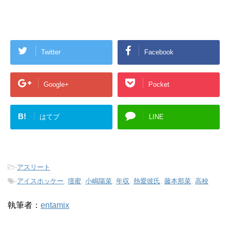
Twitter
Facebook
Google+
Pocket
B!
はてブ
LINE
-
アスリート
-
アイスホッケー
,
壇蜜
,
小嶋陽菜
,
年収
,
熱愛彼氏
,
藤本那菜
,
高校
執筆者：
entamix