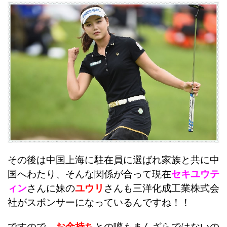
その後は中国上海に駐在員に選ばれ家族と共に中
国へわたり、
そんな関係が合って現在
セキユウテ
ィン
さんに妹の
ユウリ
さんも三洋化成工業株式会
社がスポンサーになっているんですね！！
ですので、
お金持ち
との噂もまんざらではないの