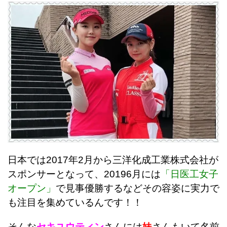
日本では2017年2月から三洋化成工業株式会社が
スポンサーとなって、20196月には
「日医工女子
オープン」
で見事優勝するなどその容姿に実力で
も注目を集めているんです！！
そんな
セキユウティン
さんには
妹
さんもいて名前