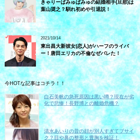
きゃりーぱみゅぱみゅの結婚相手(旦那)は
葉山奨之？馴れ初めや引退説！
2021/10/14
東出昌大新彼女(恋人)がハーフのライバ
ー！唐田エリカの不倫なぜバレた！
今HOTな記事はコチラ！！
白石美帆の急死原因は黒い噂？現在が劣
化で悲惨！長野博との離婚危機？
清水あいりの昔の顔が別人すぎてブサイ
ク？目や鼻の整形と豊胸を検証！