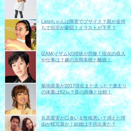
Laraちゃんは障害でブサイク？親が金持
ちで自宅が豪邸！イラストが下手？
IZAM(イザム)の現状が悲惨！現在の収入
や仕事は？嫁の吉岡美穂と離婚！
菊地亜美が2017現在また太った？激太り
の体重は62㎏？昔の画像と比較！
丸高愛実が口臭い＆性格悪い？消えた理
由が枕写真か！結婚は子供出来た？