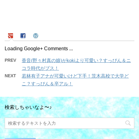
Loading Google+ Comments ...
PREV
香音(野々村真の娘)がkokiより可愛い？すっぴん＆ニ
コラ時代がブス！
NEXT
若林有子アナが可愛いけど下手！茨木高校で大学ど
こ？すっぴん＆卒アル！
検索しちゃいなよ〜♪