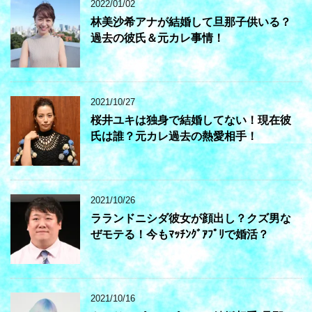
2022/01/02
林美沙希アナが結婚して旦那子供いる？
過去の彼氏＆元カレ事情！
2021/10/27
桜井ユキは独身で結婚してない！現在彼
氏は誰？元カレ過去の熱愛相手！
2021/10/26
ラランドニシダ彼女が顔出し？クズ男な
ぜモテる！今もﾏｯﾁﾝｸﾞｱﾌﾟﾘで婚活？
2021/10/16