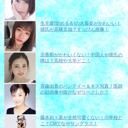
生見愛瑠(めるる)の水着姿がかわいい！
彼氏が高橋文哉？すっぴん画像！
北香那がかわいくない！中国人や彼氏の
噂は？高校や大学どこ！
斉藤由貴のパンテイー＆キス写真！医師
の顔画像や誰がなぜリークした？
藤本莉々菜が全然可愛くない！小学校ど
こ？CMでなぜサングラス！