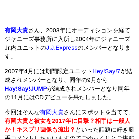
有岡大貴
さん、2003年にオーディションを経て
ジャニーズ事務所に入所し2004年にジャニーズ
Jr.内ユニットの
J.J.Express
のメンバーとなりま
す。
2007年4月には期間限定ユニット
Hey!Say!7
が結
成されメンバーとなり、同年の9月から
Hay!Say!JUMP
が結成されメンバーとなり同年
の11月にはCDデビューを果たしました。
今回はそんな
有岡大貴
さんにスポットを当てて、
有岡大貴と彼女を2017年に目撃？相手は一般人
か！キスプリ画像も流出？
といった話題に好き勝
手コメントしちゃいますのでごゆっくりとご堪能