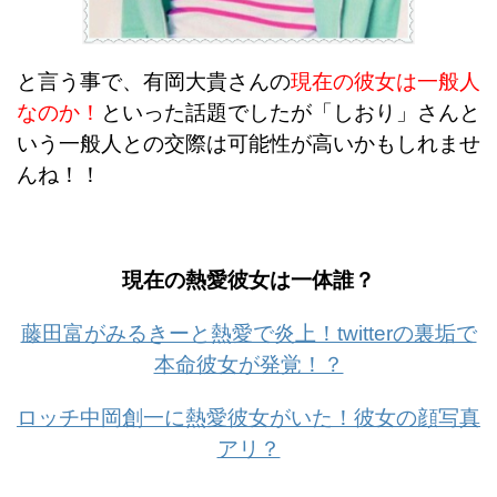
と言う事で、有岡大貴さんの
現在の彼女は一般人
なのか！
といった話題でしたが「しおり」さんと
いう一般人との交際は可能性が高いかもしれませ
んね！！
現在の熱愛彼女は一体誰？
藤田富がみるきーと熱愛で炎上！twitterの裏垢で
本命彼女が発覚！？
ロッチ中岡創一に熱愛彼女がいた！彼女の顔写真
アリ？