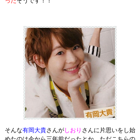
った
そうです！！
そんな
有岡大貴
さんが
しおり
さんに片思いをし始
めたのは今から三年前だったとか、ただこちらの