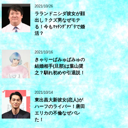
2021/10/26
ラランドニシダ彼女が顔
出し？クズ男なぜモテ
る！今もﾏｯﾁﾝｸﾞｱﾌﾟﾘで婚
活？
2021/10/16
きゃりーぱみゅぱみゅの
結婚相手(旦那)は葉山奨
之？馴れ初めや引退説！
2021/10/14
東出昌大新彼女(恋人)が
ハーフのライバー！唐田
エリカの不倫なぜバレ
た！