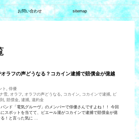
お問い合わせ
sitemap
覧
でオラフの声どうなる？コカイン逮捕で賠償金が億越
ント
,
俳優
ナ雪
,
オラフ
,
オラフの声どうなる
,
コカイン
,
コカインで逮捕
,
ピ
則
,
賠償金
,
逮捕
,
違約金
バンド「電気グルーヴ」のメンバーで俳優さんですよね！！ 今回
んにスポットを当てて、ピエール瀧がコカインで逮捕で賠償金が億
る！と言った気に …