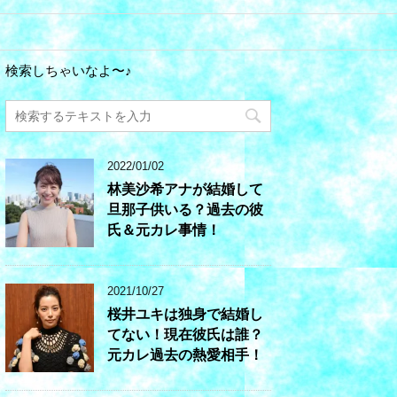
検索しちゃいなよ〜♪
2022/01/02
林美沙希アナが結婚して
旦那子供いる？過去の彼
氏＆元カレ事情！
2021/10/27
桜井ユキは独身で結婚し
てない！現在彼氏は誰？
元カレ過去の熱愛相手！