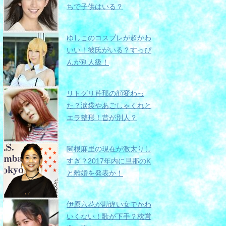
ちで子供はいる？
ゆしこのコスプレが超かわ
いい！彼氏がいる？すっぴ
んが別人級！
リトグリ芹那の顔変わっ
た？涙袋やあごしゃくれと
エラ整形！昔が別人？
関根麻里の現在が激太りし
すぎ？2017年内に旦那のK
と離婚を発表か！
伊原六花が勘違い女でかわ
いくない！歌が下手？枕営