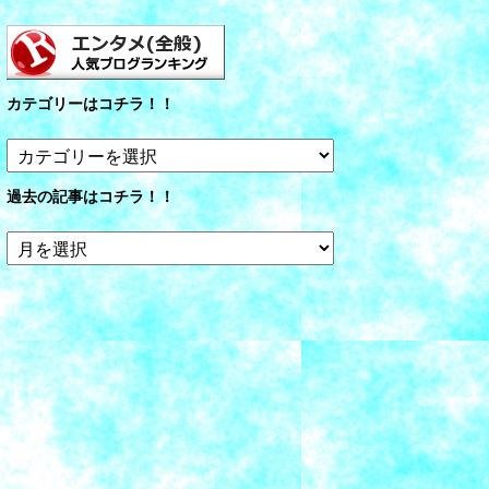
カテゴリーはコチラ！！
カ
テ
ゴ
過去の記事はコチラ！！
リ
ー
過
は
去
コ
の
チ
記
ラ！！
事
は
コ
チ
ラ！！