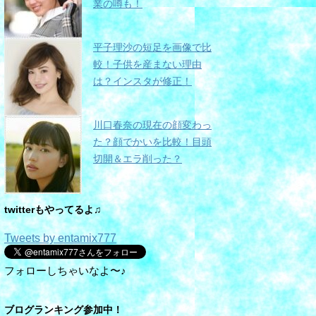
業の噂も！
平子理沙の短足を画像で比
較！子供を産まない理由
は？インスタが修正！
川口春奈の現在の顔変わっ
た？顔でかいを比較！目頭
切開＆エラ削った？
twitterもやってるよ♫
Tweets by entamix777
フォローしちゃいなよ〜♪
ブログランキング参加中！