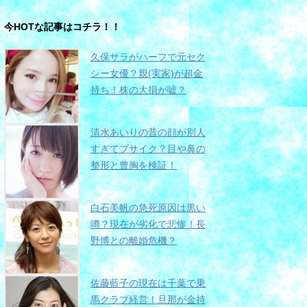
今HOTな記事はコチラ！！
久保サラがハーフで元セク
シー女優？親(実家)が超金
持ち！株の大損が嘘？
清水あいりの昔の顔が別人
すぎてブサイク？目や鼻の
整形と豊胸を検証！
白石美帆の急死原因は黒い
噂？現在が劣化で悲惨！長
野博との離婚危機？
佐藤藍子の現在は千葉で乗
馬クラブ経営！旦那が金持