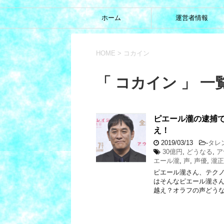
ホーム
運営者情報
HOME
>
コカイン
「 コカイン 」 一
ピエール瀧の逮捕
え！
2019/03/13
-
タレ
30億円
,
どうなる
,
ア
エール瀧
,
声
,
声優
,
瀧正
ピエール瀧さん、テクノ
はそんなピエール瀧さ
越え？オラフの声どうな