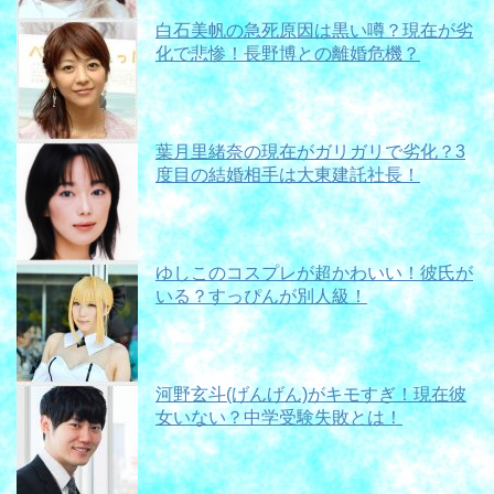
白石美帆の急死原因は黒い噂？現在が劣
化で悲惨！長野博との離婚危機？
葉月里緒奈の現在がガリガリで劣化？3
度目の結婚相手は大東建託社長！
ゆしこのコスプレが超かわいい！彼氏が
いる？すっぴんが別人級！
河野玄斗(げんげん)がキモすぎ！現在彼
女いない？中学受験失敗とは！