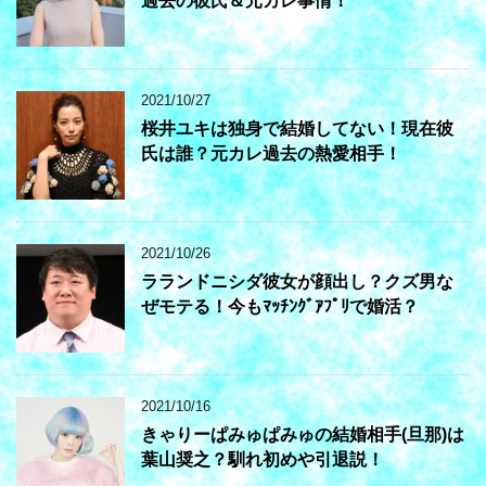
過去の彼氏＆元カレ事情！
2021/10/27
桜井ユキは独身で結婚してない！現在彼
氏は誰？元カレ過去の熱愛相手！
2021/10/26
ラランドニシダ彼女が顔出し？クズ男な
ぜモテる！今もﾏｯﾁﾝｸﾞｱﾌﾟﾘで婚活？
2021/10/16
きゃりーぱみゅぱみゅの結婚相手(旦那)は
葉山奨之？馴れ初めや引退説！