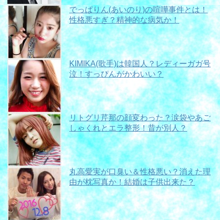
でっぱりん(あいのり)の喧嘩事件とは！
性格悪すぎ？精神的な病気か！
KIMIKA(歌手)は韓国人？レディーガガ号
泣！すっぴんがかわいい？
リトグリ芹那の顔変わった？涙袋やあご
しゃくれとエラ整形！昔が別人？
丸高愛実が口臭い＆性格悪い？消えた理
由が枕写真か！結婚は子供出来た？