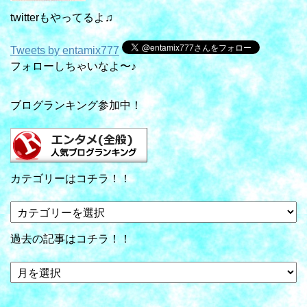
twitterもやってるよ♫
Tweets by entamix777
フォローしちゃいなよ〜♪
ブログランキング参加中！
カテゴリーはコチラ！！
カ
テ
ゴ
過去の記事はコチラ！！
リ
ー
過
は
去
コ
の