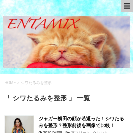
HOME
>
シワたるみを整形
「 シワたるみを整形 」 一覧
ジャガー横田の顔が若返った！シワたる
みを整形？整形前後を画像で比較！
2019/04/08
-
アスリート
,
タレント