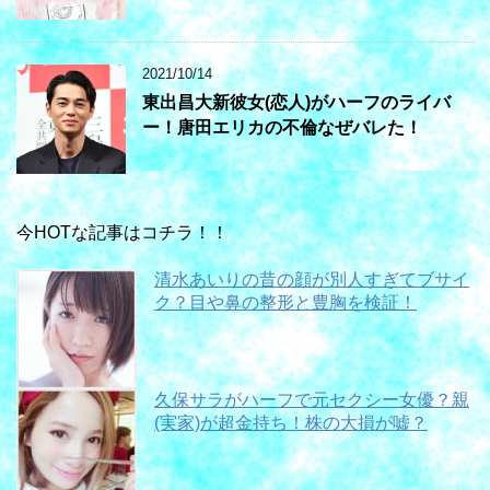
2021/10/14
東出昌大新彼女(恋人)がハーフのライバ
ー！唐田エリカの不倫なぜバレた！
今HOTな記事はコチラ！！
清水あいりの昔の顔が別人すぎてブサイ
ク？目や鼻の整形と豊胸を検証！
久保サラがハーフで元セクシー女優？親
(実家)が超金持ち！株の大損が嘘？