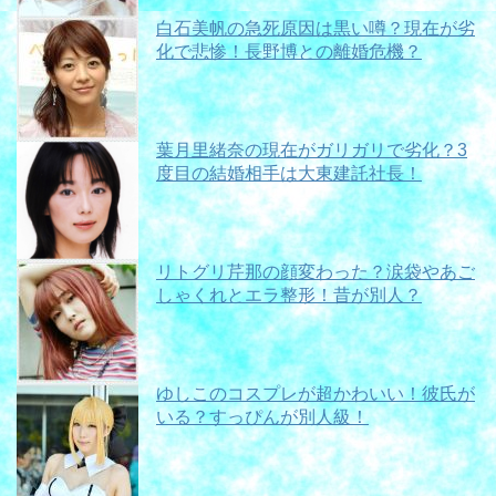
白石美帆の急死原因は黒い噂？現在が劣
化で悲惨！長野博との離婚危機？
葉月里緒奈の現在がガリガリで劣化？3
度目の結婚相手は大東建託社長！
リトグリ芹那の顔変わった？涙袋やあご
しゃくれとエラ整形！昔が別人？
ゆしこのコスプレが超かわいい！彼氏が
いる？すっぴんが別人級！