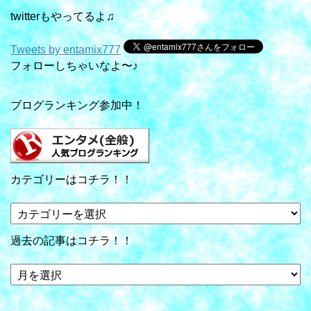
twitterもやってるよ♫
Tweets by entamix777
フォローしちゃいなよ〜♪
ブログランキング参加中！
カテゴリーはコチラ！！
カ
テ
ゴ
過去の記事はコチラ！！
リ
ー
過
は
去
コ
の
チ