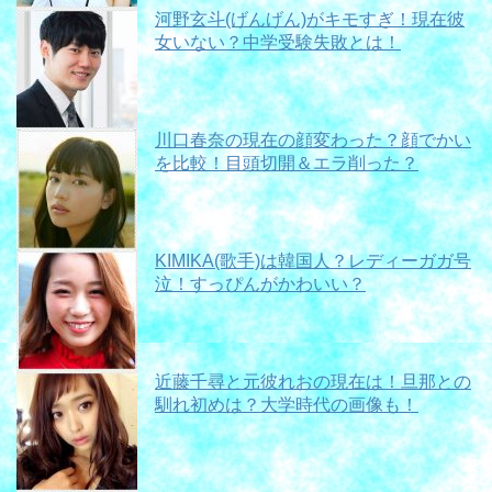
河野玄斗(げんげん)がキモすぎ！現在彼
女いない？中学受験失敗とは！
川口春奈の現在の顔変わった？顔でかい
を比較！目頭切開＆エラ削った？
KIMIKA(歌手)は韓国人？レディーガガ号
泣！すっぴんがかわいい？
近藤千尋と元彼れおの現在は！旦那との
馴れ初めは？大学時代の画像も！