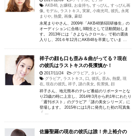
AKB48
,
お嬢様
,
お金持ち
,
すっぴん
,
すっぴん画
像
,
モデル
,
ラストキス
,
実家
,
小南光司
,
彼氏
,
永尾
まりや
,
熱愛
,
画像
,
豪邸
永尾まりやさん、2009年「AKB48第6回研修生」の
オーディションに合格し9期生として活動開始しま
す。 2013年には「さよならクロール」で初の選抜
入りし、201６年12月にAKB48を卒業していま …
祥子の顔も口も歪み＆曲がってる？現在
の彼氏はラストキスの長濱慎か！
2017/11/24
-
グラビア
,
タレント
グラビア
,
ラストキス
,
口
,
彼氏
,
歪み
,
熱愛
,
現
在
,
現在の彼氏
,
祥子
,
謎の美女
,
長濱慎
,
顔
祥子さん、地元熊本のテレビ番組のリポーターとな
り23歳の時に上京し、2014年3月から約1年にわたり
「週刊ポスト」のグラビア「謎の美女シリーズ」に
登場します。 2015年には1月に発売した初の写真集
「 …
佐藤聖羅の現在の彼氏は誰！井上裕介の