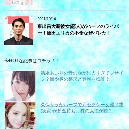
2021/10/14
東出昌大新彼女(恋人)がハーフのライバ
ー！唐田エリカの不倫なぜバレた！
今HOTな記事はコチラ！！
清水あいりの昔の顔が別人すぎてブサイ
ク？目や鼻の整形と豊胸を検証！
久保サラがハーフで元セクシー女優？親
(実家)が超金持ち！株の大損が嘘？