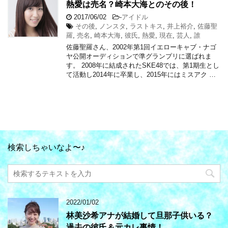
熱愛は売名？崎本大海とのその後！
2017/06/02
-
アイドル
その後
,
ノンスタ
,
ラストキス
,
井上裕介
,
佐藤聖
羅
,
売名
,
崎本大海
,
彼氏
,
熱愛
,
現在
,
芸人
,
誰
佐藤聖羅さん、2002年第1回イエローキャブ・ナゴ
ヤ公開オーディションで準グランプリに選ばれま
す。 2008年に結成されたSKE48では、第1期生とし
て活動し2014年に卒業し、2015年にはミスアク …
検索しちゃいなよ〜♪
2022/01/02
林美沙希アナが結婚して旦那子供いる？
過去の彼氏＆元カレ事情！