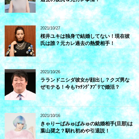
2021/10/27
桜井ユキは独身で結婚してない！現在彼
氏は誰？元カレ過去の熱愛相手！
2021/10/26
ラランドニシダ彼女が顔出し？クズ男な
ぜモテる！今もﾏｯﾁﾝｸﾞｱﾌﾟﾘで婚活？
2021/10/16
きゃりーぱみゅぱみゅの結婚相手(旦那)は
葉山奨之？馴れ初めや引退説！