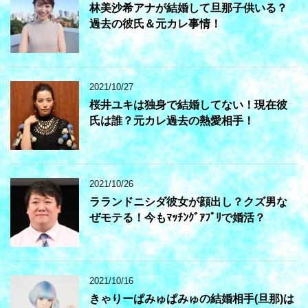
林美沙希アナが結婚して旦那子供いる？
過去の彼氏＆元カレ事情！
2021/10/27
桜井ユキは独身で結婚してない！現在彼
氏は誰？元カレ過去の熱愛相手！
2021/10/26
ラランドニシダ彼女が顔出し？クズ男な
ぜモテる！今もﾏｯﾁﾝｸﾞｱﾌﾟﾘで婚活？
2021/10/16
きゃりーぱみゅぱみゅの結婚相手(旦那)は