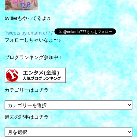
twitterもやってるよ♫
Tweets by entamix777
フォローしちゃいなよ〜♪
ブログランキング参加中！
カテゴリーはコチラ！！
カ
テ
ゴ
過去の記事はコチラ！！
リ
ー
過
は
去