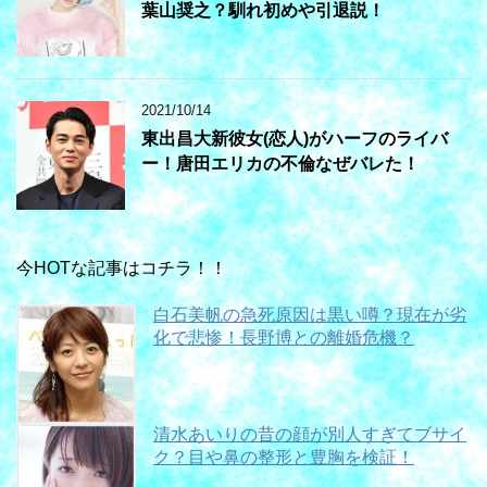
葉山奨之？馴れ初めや引退説！
2021/10/14
東出昌大新彼女(恋人)がハーフのライバ
ー！唐田エリカの不倫なぜバレた！
今HOTな記事はコチラ！！
白石美帆の急死原因は黒い噂？現在が劣
化で悲惨！長野博との離婚危機？
清水あいりの昔の顔が別人すぎてブサイ
ク？目や鼻の整形と豊胸を検証！