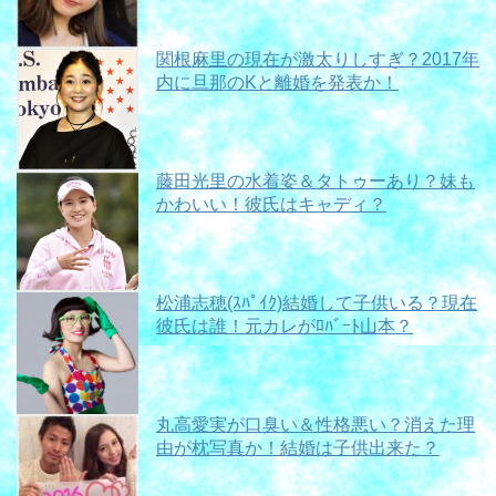
関根麻里の現在が激太りしすぎ？2017年
内に旦那のKと離婚を発表か！
藤田光里の水着姿＆タトゥーあり？妹も
かわいい！彼氏はキャディ？
松浦志穂(ｽﾊﾟｲｸ)結婚して子供いる？現在
彼氏は誰！元カレがﾛﾊﾞｰﾄ山本？
丸高愛実が口臭い＆性格悪い？消えた理
由が枕写真か！結婚は子供出来た？