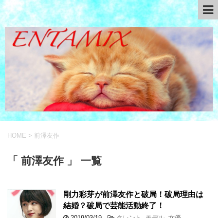
HOME
>
前澤友作
「 前澤友作 」 一覧
剛力彩芽が前澤友作と破局！破局理由は
結婚？破局で芸能活動終了！
2019/03/19
-
タレント
,
モデル
,
女優