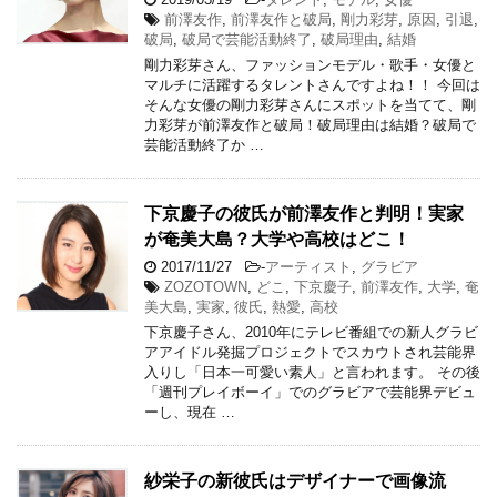
前澤友作
,
前澤友作と破局
,
剛力彩芽
,
原因
,
引退
,
破局
,
破局で芸能活動終了
,
破局理由
,
結婚
剛力彩芽さん、ファッションモデル・歌手・女優と
マルチに活躍するタレントさんですよね！！ 今回は
そんな女優の剛力彩芽さんにスポットを当てて、剛
力彩芽が前澤友作と破局！破局理由は結婚？破局で
芸能活動終了か …
下京慶子の彼氏が前澤友作と判明！実家
が奄美大島？大学や高校はどこ！
2017/11/27
-
アーティスト
,
グラビア
ZOZOTOWN
,
どこ
,
下京慶子
,
前澤友作
,
大学
,
奄
美大島
,
実家
,
彼氏
,
熱愛
,
高校
下京慶子さん、2010年にテレビ番組での新人グラビ
アアイドル発掘プロジェクトでスカウトされ芸能界
入りし「日本一可愛い素人」と言われます。 その後
「週刊プレイボーイ」でのグラビアで芸能界デビュ
ーし、現在 …
紗栄子の新彼氏はデザイナーで画像流