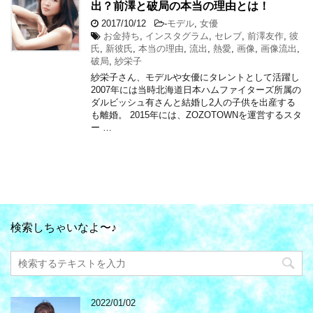
出？前澤と破局の本当の理由とは！
2017/10/12
-
モデル
,
女優
お金持ち
,
インスタグラム
,
セレブ
,
前澤友作
,
彼
氏
,
新彼氏
,
本当の理由
,
流出
,
熱愛
,
画像
,
画像流出
,
破局
,
紗栄子
紗栄子さん、モデルや女優にタレントとして活躍し
2007年には当時北海道日本ハムファイターズ所属の
ダルビッシュ有さんと結婚し2人の子供を出産する
も離婚。 2015年には、ZOZOTOWNを運営するスタ
ー …
検索しちゃいなよ〜♪
2022/01/02