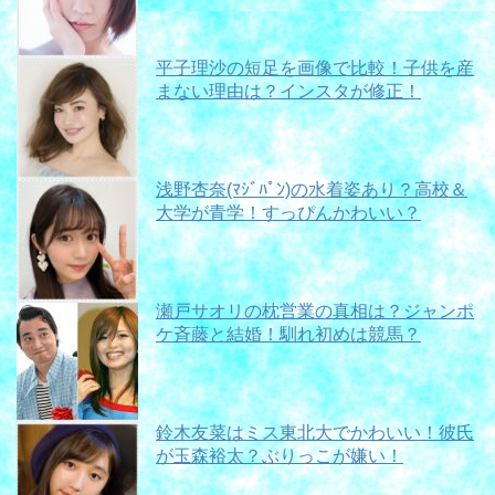
平子理沙の短足を画像で比較！子供を産
まない理由は？インスタが修正！
浅野杏奈(ﾏｼﾞﾊﾟﾝ)の水着姿あり？高校＆
大学が青学！すっぴんかわいい？
瀬戸サオリの枕営業の真相は？ジャンポ
ケ斉藤と結婚！馴れ初めは競馬？
鈴木友菜はミス東北大でかわいい！彼氏
が玉森裕太？ぶりっこが嫌い！